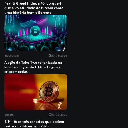
Fear & Greed Index a 40: porque é
que a volatilidade do Bitcoin conta
uma história bem diferente
Blockchain
07/08/2026
A ação da Take-Two tokenizada na
Solana: o hype do GTA 6 chega às
criptomoedas
Bitcoin
07/08/2026
BIP110: os três cenários que podem
fraturar o Bitcoin em 2025