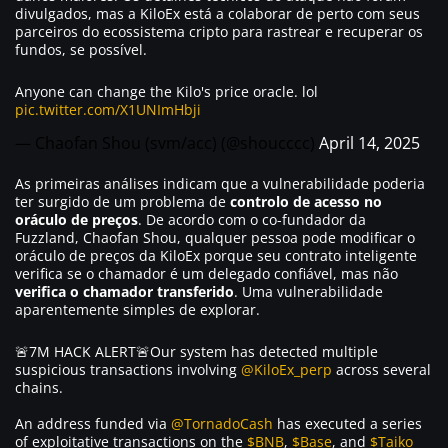
divulgados, mas a KiloEx está a colaborar de perto com seus
parceiros do ecossistema cripto para rastrear e recuperar os
fundos, se possível.
Anyone can change the Kilo's price oracle. lol
pic.twitter.com/X1UNImHbji
— Chaofan Shou (svm/acc) (@shoucccc)
April 14, 2025
As primeiras análises indicam que a vulnerabilidade poderia
ter surgido de um problema de
controlo de acesso no
oráculo de preços
. De acordo com o co-fundador da
Fuzzland, Chaofan Shou, qualquer pessoa pode modificar o
oráculo de preços da KiloEx porque seu contrato inteligente
verifica se o chamador é um delegado confiável, mas não
verifica o chamador transferido
. Uma vulnerabilidade
aparentemente simples de explorar.
🚨7M HACK ALERT🚨Our system has detected multiple
suspicious transactions involving
@KiloEx_perp
across several
chains.
An address funded via
@TornadoCash
has executed a series
of exploitative transactions on the
$BNB
,
$Base
, and
$Taiko