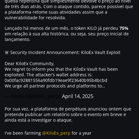
queda repentina que simplesmente devolve o preço ao nível
de três dias atrás. Com o ataque contido, parece possível que
a plataforma retome suas atividades assim que a
vulnerabilidade for resolvida.
Lançado há menos de um mês, o token KILO já perdeu
75%
em relação à sua alta histórica, ou seja, seu preço inicial de
lançamento.
🚨 Security Incident Announcement: KiloEx Vault Exploit
Dear KiloEx Community,
We regret to inform you that the KiloEx Vault has been
exploited. The attacker’s wallet address is:
0x00fac92881556a90fdb19eae9f23640b95b4bcbd
We urge all partner protocols and platforms to…
— KiloEx (@KiloEx_perp)
April 14, 2025
Por sua vez, a plataforma de perpétuos anunciou ontem que
pretende publicar um relatório sobre o evento em breve e
ainda está a investigar o ataque.
I've been farming
@KiloEx_perp
for a year