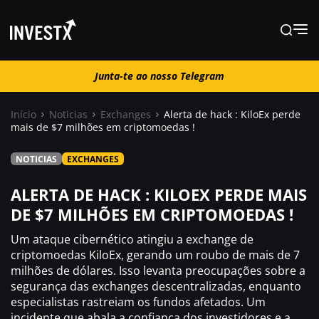
Junta-te ao nosso Telegram
Junta-te ao nosso Telegram
Início
Noticias
Exchanges
Alerta de hack : KiloEx perde
mais de $7 milhões em criptomoedas !
Notícias
NOTICIAS
EXCHANGES
Guias
ALERTA DE HACK : KILOEX PERDE MAIS
DE $7 MILHÕES EM CRIPTOMOEDAS !
Trading
Um ataque cibernético atingiu a exchange de
criptomoedas KiloEx, gerando um roubo de mais de 7
milhões de dólares. Isso levanta preocupações sobre a
Onde comprar ?
segurança das exchanges descentralizadas, enquanto
especialistas rastreiam os fundos afetados. Um
Casino
incidente que abala a confiança dos investidores e a