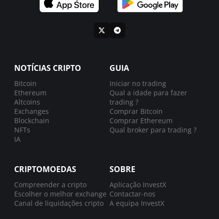
NOTÍCIAS CRIPTO
GUIA
Bitcoin
Iniciar no trading
Ethereum
Qual a idade para fazer
Altcoins
trading ?
Exchanges
Comprar Bitcoin
Blockchain
Comprar Ethereum
NFTs
Qual broker para trading ?
IA
CRIPTOMOEDAS
SOBRE
Compreender a cripto
Aplicação InvestX
Escolher o melhor exchange
Contactar-nos
Canal de liquidações cripto
A equipa InvestX