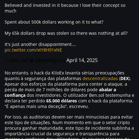
Believed and invested in it because I love their concept so
much
Spent about 500k dollars working on it to what?
My 65k dollars drop was stolen so there was nothing at all?
It's just another disappointment….
pic.twitter.com/xtY8H91xNE
— ben.sol 🧩 (@elailegion)
April 14, 2025
No entanto, o hack da KiloEx levanta sérias preocupações
quanto à segurança das plataformas
descentralizadas
(
DEX
).
Apesar dos esforços da plataforma para conter o ataque, a
perda de mais de 7 milhões de dólares pode
abalar a
confiança
dos investidores. O utilizador Ben.sol testemunha e
declara ter perdido
65.000 dólares
com o hack da plataforma.
“É apenas mais uma deceção”,
escreveu.
Por isso, as auditorias devem ser mais minuciosas para evitar
este tipo de situações. Num momento em que o setor cripto
procura ganhar maturidade, este tipo de incidente sublinha a
importância crucial da segurança e transparência para