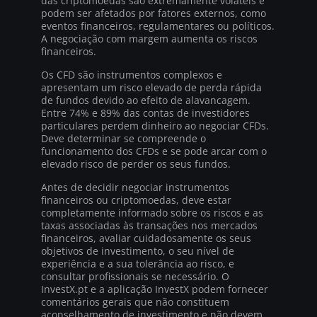
das criptomoedas são extremamente voláteis e
podem ser afetados por fatores externos, como
eventos financeiros, regulamentares ou políticos.
A negociação com margem aumenta os riscos
financeiros.
Os CFD são instrumentos complexos e
apresentam um risco elevado de perda rápida
de fundos devido ao efeito de alavancagem.
Entre 74% e 89% das contas de investidores
particulares perdem dinheiro ao negociar CFDs.
Deve determinar se compreende o
funcionamento dos CFDs e se pode arcar com o
elevado risco de perder os seus fundos.
Antes de decidir negociar instrumentos
financeiros ou criptomoedas, deve estar
completamente informado sobre os riscos e as
taxas associadas às transações nos mercados
financeiros, avaliar cuidadosamente os seus
objetivos de investimento, o seu nível de
experiência e a sua tolerância ao risco, e
consultar profissionais se necessário. O
InvestX.pt e a aplicação InvestX podem fornecer
comentários gerais que não constituem
aconselhamento de investimento e não devem