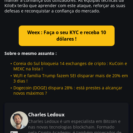
manter a confiança dos utilizadores. As equipas técnicas da
KiloEx terão que aprender com este ataque, reforçar as suas
defesas e reconquistar a confiança do mercado.
Weex : Faça o seu KYC e receba 10
dólares !
Sobre o mesmo assunto :
Coreia do Sul bloqueia 14 exchanges de cripto : KuCoin e
MEXC na lista !
WLFI e família Trump fazem SEI disparar mais de 20% em
3 dias !
Dogecoin (DOGE) dispara 28% : está prestes a alcançar
novos máximos ?
Charles Ledoux
Charles Ledoux é um especialista em Bitcoin e
nas novas tecnologias blockchain. Formado
pela Crypto Academy, é também minerador de