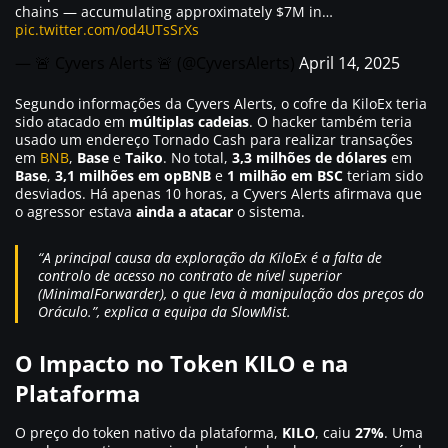
chains — accumulating approximately $7M in…
pic.twitter.com/od4UTsSrXs
— 🚨 Cyvers Alerts 🚨 (@CyversAlerts)
April 14, 2025
Segundo informações da Cyvers Alerts, o cofre da KiloEx teria
sido atacado em
múltiplas cadeias
. O hacker também teria
usado um endereço Tornado Cash para realizar transações
em
BNB
,
Base
e
Taiko
. No total,
3,3 milhões de dólares
em
Base
,
3,1 milhões em opBNB
e
1 milhão em BSC
teriam sido
desviados. Há apenas 10 horas, a Cyvers Alerts afirmava que
o agressor estava
ainda a atacar
o sistema.
“A principal causa da exploração da KiloEx é a falta de
controlo de acesso no contrato de nível superior
(MinimalForwarder), o que leva à manipulação dos preços do
Oráculo.”, explica a equipa da SlowMist.
O Impacto no Token KILO e na
Plataforma
O preço do token nativo da plataforma,
KILO
, caiu
27%
. Uma