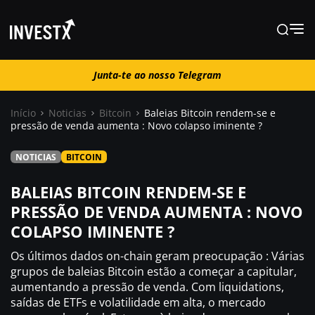
Junta-te ao nosso Telegram
Junta-te ao nosso Telegram
Início
Noticias
Bitcoin
Baleias Bitcoin rendem-se e
pressão de venda aumenta : Novo colapso iminente ?
Notícias
NOTICIAS
BITCOIN
Guias
BALEIAS BITCOIN RENDEM-SE E
PRESSÃO DE VENDA AUMENTA : NOVO
COLAPSO IMINENTE ?
Trading
Os últimos dados on-chain geram preocupação : Várias
Onde comprar ?
grupos de baleias Bitcoin estão a começar a capitular,
aumentando a pressão de venda. Com liquidations,
saídas de ETFs e volatilidade em alta, o mercado
Casino