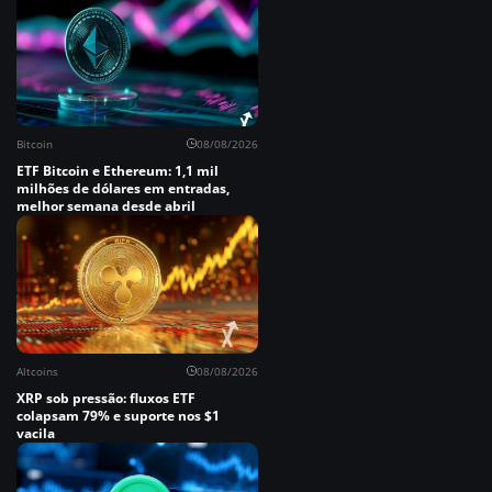
Bitcoin
08/08/2026
ETF Bitcoin e Ethereum: 1,1 mil
milhões de dólares em entradas,
melhor semana desde abril
Altcoins
08/08/2026
XRP sob pressão: fluxos ETF
colapsam 79% e suporte nos $1
vacila