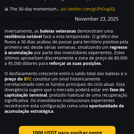
📊 The 30-day momentum…
pic.twitter.com/gUPiOugiDj
— CryptosRus (@CryptosR_Us)
November 23, 2025
Inversamente, as
baleias veteranas
demonstram uma
resiliência notável
face a esta tempestade. O gráfico dos
fluxos a 30 dias acabou de passar para território positivo pela
primeira vez desde várias semanas, sinalizando um
regresso
à acumulação
por parte dos investidores experientes. Estes
últimos aproveitam discretamente a zona de preço de 80.000
a 95.000 dólares para
reforçar as suas posições
.
O desfasamento crescente entre o saldo total das baleias e o
preço do
BTC
constitui um sinal historicamente
correlacionado com os fundos principais do ciclo atual. Esta
divergência sugere que o mercado poderá estar em
fase de
capitulação terminal
, prelúdio habitual de uma recuperação
significativa. Os investidores institucionais experientes
reconhecem esta configuração como uma
oportunidade de
acumulação estratégica
.
1000 USDT para ganhar neste