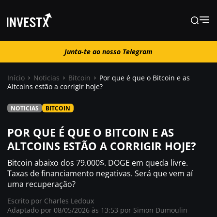
Junta-te ao nosso Telegram
Junta-te ao nosso Telegram
Início
Noticias
Bitcoin
Por que é que o Bitcoin e as
Altcoins estão a corrigir hoje?
Notícias
NOTICIAS
BITCOIN
Guias
POR QUE É QUE O BITCOIN E AS
ALTCOINS ESTÃO A CORRIGIR HOJE?
Trading
Bitcoin abaixo dos 79.000$. DOGE em queda livre.
Taxas de financiamento negativas. Será que vem aí
uma recuperação?
Onde comprar ?
Escrito por
Charles Ledoux
Adaptado por 08/05/2026 às 13:53 por
Simon Dumoulin
Casino