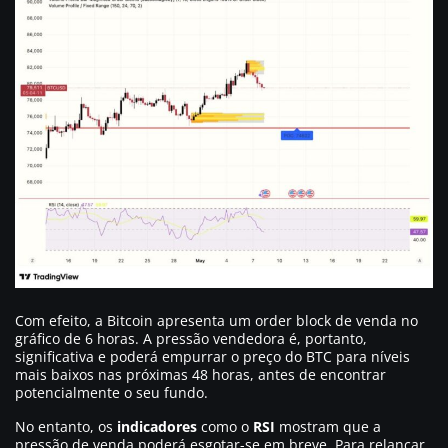
Com efeito, a Bitcoin apresenta um order block de venda no
gráfico de 6 horas. A pressão vendedora é, portanto,
significativa e poderá empurrar o preço do BTC para níveis
mais baixos nas próximas 48 horas, antes de encontrar
potencialmente o seu fundo.
No entanto, os
indicadores
como o
RSI
mostram que a
pressão de venda poderá esgotar-se em breve. Para relançar