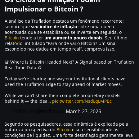
Impulsionar o Bitcoin ?
A análise da Truflation destaca um fenômeno recorrente:
sempre que
seu índice de inflação
sofre uma queda
acentuada que se estabiliza ou se inverte em seguida, o
Bitcoin
tende a ter
um aumento pouco depois
. Seu último
relatório, intitulado
“Para onde vai o Bitcoin? Um sinal
escondido nos dados em tempo real”,
comprova isso.
🚨 Where is Bitcoin Headed Next? A Signal based on Truflation
Real-Time Data.🪙
Today we’re sharing one way our institutional clients have
used the Truflation Edge to stay ahead of market moves.
While we can’t share their complete proprietary models
behind it — the idea…
pic.twitter.com/NsdLqLMPBc
— Truflation (@truflation)
March 27, 2025
Segundo os pesquisadores, essa dinâmica é explicada pela
natureza prospectiva do
Bitcoin
e sua sensibilidade às
condições de liquidez. Uma forte desinflação geralmente leva