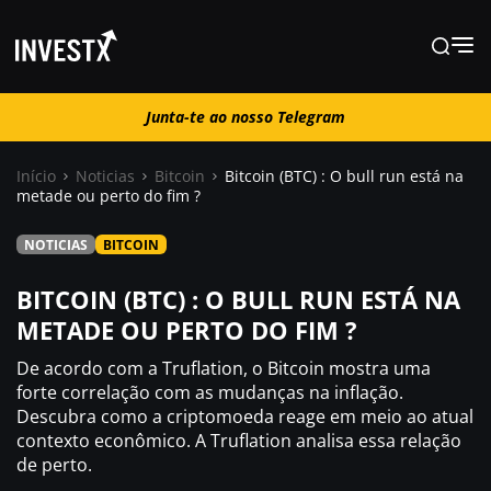
Junta-te ao nosso Telegram
Junta-te ao nosso Telegram
Início
Noticias
Bitcoin
Bitcoin (BTC) : O bull run está na
metade ou perto do fim ?
Notícias
NOTICIAS
BITCOIN
Guias
BITCOIN (BTC) : O BULL RUN ESTÁ NA
METADE OU PERTO DO FIM ?
Trading
De acordo com a Truflation, o Bitcoin mostra uma
forte correlação com as mudanças na inflação.
Descubra como a criptomoeda reage em meio ao atual
Onde comprar ?
contexto econômico. A Truflation analisa essa relação
de perto.
Casino