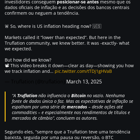
investidores conseguem
posicionar-se antes
mesmo que os
dados oficiais de inflação e as decisões dos bancos centrais
confirmem ou neguem a tendência.
🚨 So, where is US inflation heading now? 🇺🇸
Markets called it “lower than expected”. But here in the
Truflation community, we knew better. It was -exactly- what
we expected.
But how did we know?
📽️ This video breaks it down—clear as day—showing you how
we track inflation and…
pic.twitter.com/tTDj1gHVaB
— Truflation (@truflation)
March 13, 2025
“A
Truflation
não influencia o
Bitcoin
no vazio. Nenhuma
fonte de dados única o faz. Mas as expectativas de inflação se
espalham por uma série de
mercados
– desde ações até
commodities – e especialmente nos rendimentos de títulos e
mercados de câmbio”, concluem os autores.
Segundo eles, “
sempre que a Truflation teve uma tendência
baixista, seguida por uma pausa ou reversão, o BTC