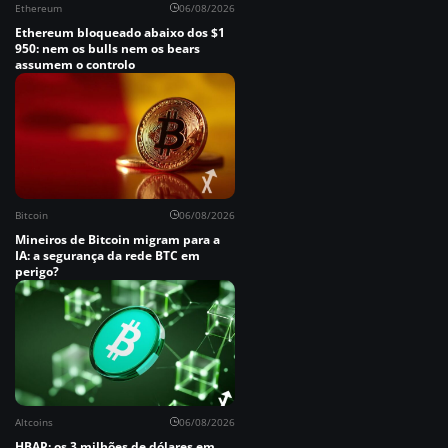
Ethereum
06/08/2026
Ethereum bloqueado abaixo dos $1
950: nem os bulls nem os bears
assumem o controlo
Bitcoin
06/08/2026
Mineiros de Bitcoin migram para a
IA: a segurança da rede BTC em
perigo?
Altcoins
06/08/2026
HBAR: os 3 milhões de dólares em