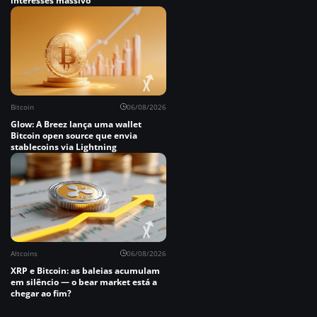
interesses massivo
Bitcoin
06/08/2026
Glow: A Breez lança uma wallet
Bitcoin open source que envia
stablecoins via Lightning
Altcoins
06/08/2026
XRP e Bitcoin: as baleias acumulam
em silêncio — o bear market está a
chegar ao fim?