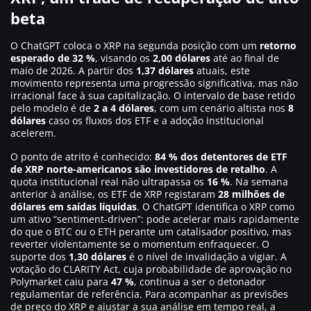
beta
O ChatGPT coloca o XRP na segunda posição com um
retorno
esperado de 32 %
, visando os
2,00 dólares
até ao final de
maio de 2026. A partir dos
1,37 dólares
atuais, este
movimento representa uma progressão significativa, mas não
irracional face à sua capitalização. O intervalo de base retido
pelo modelo é de
2 a 4 dólares
, com um cenário altista nos
8
dólares
caso os fluxos dos ETF e a adoção institucional
acelerem.
O ponto de atrito é conhecido:
84 % dos detentores de ETF
de XRP norte-americanos são investidores de retalho
. A
quota institucional real não ultrapassa os
16 %
. Na semana
anterior à análise, os ETF de XRP registaram
28 milhões de
dólares em saídas líquidas
. O ChatGPT identifica o XRP como
um ativo “sentiment-driven”: pode acelerar mais rapidamente
do que o BTC ou o ETH perante um catalisador positivo, mas
reverter violentamente se o momentum enfraquecer. O
suporte dos
1,30 dólares
é o nível de invalidação a vigiar. A
votação do CLARITY Act, cuja probabilidade de aprovação no
Polymarket caiu para
47 %
, continua a ser o detonador
regulamentar de referência. Para acompanhar as previsões
de preço do XRP e ajustar a sua análise em tempo real, a