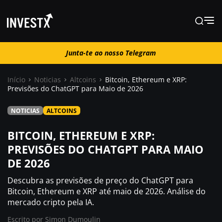
Junta-te ao nosso Telegram
Junta-te ao nosso Telegram
Início
Noticias
Altcoins
Bitcoin, Ethereum e XRP:
Previsões do ChatGPT para Maio de 2026
Notícias
NOTICIAS
ALTCOINS
Guias
BITCOIN, ETHEREUM E XRP:
PREVISÕES DO CHATGPT PARA MAIO
DE 2026
Trading
Descubra as previsões de preço do ChatGPT para
Onde comprar ?
Bitcoin, Ethereum e XRP até maio de 2026. Análise do
mercado cripto pela IA.
Escrito por
Simon Dumoulin
Casino