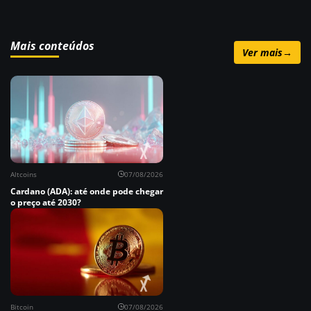
Mais conteúdos
Ver mais
→
Altcoins
07/08/2026
Cardano (ADA): até onde pode chegar
o preço até 2030?
Bitcoin
07/08/2026