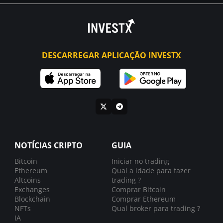
DESCARREGAR APLICAÇÃO INVESTX
NOTÍCIAS CRIPTO
GUIA
Bitcoin
Iniciar no trading
Ethereum
Qual a idade para fazer
Altcoins
trading ?
Exchanges
Comprar Bitcoin
Blockchain
Comprar Ethereum
NFTs
Qual broker para trading ?
IA