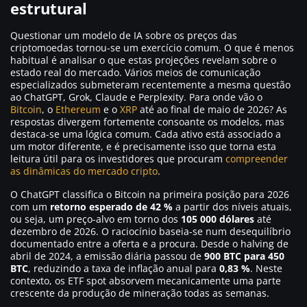
estrutural
Questionar um modelo de IA sobre os preços das
criptomoedas tornou-se um exercício comum. O que é menos
habitual é analisar o que estas projeções revelam sobre o
estado real do mercado. Vários meios de comunicação
especializados submeteram recentemente a mesma questão
ao ChatGPT, Grok, Claude e Perplexity. Para onde vão o
Bitcoin
, o
Ethereum
e o
XRP
até ao final de maio de 2026? As
respostas divergem fortemente consoante os modelos, mas
destaca-se uma lógica comum. Cada ativo está associado a
um motor diferente, e é precisamente isso que torna esta
leitura útil para os investidores que procuram
compreender
as dinâmicas do mercado cripto
.
O ChatGPT classifica o Bitcoin na primeira posição para 2026
com um
retorno esperado de 42 %
a partir dos níveis atuais,
ou seja, um preço-alvo em torno dos
105 000 dólares
até
dezembro de 2026. O raciocínio baseia-se num desequilíbrio
documentado entre a oferta e a procura. Desde o halving de
abril de 2024, a emissão diária passou de
900 BTC para 450
BTC
, reduzindo a taxa de inflação anual para
0,83 %
. Neste
contexto, os ETF spot absorvem mecanicamente uma parte
crescente da produção de mineração todas as semanas.