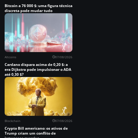
Bitcoin a 76 000 $: uma figura técnica
discreta pode mudar tudo
Altcoins
07/08/2026
Cardano dispara acima de 0,20 $: a
era Dijkstra pode impulsionar o ADA
até 0,30 $?
Blockchain
07/08/2026
Crypto Bill americano: os ativos de
Trump criam um conflito de