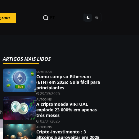
egram
PT
ARTIGOS MAIS LIDOS
COMPRAR
Como comprar Ethereum
(ETH) em 2026: Guia fácil para
principiantes
29/09/2025
ALTCOINS
A criptomoeda VIRTUAL
explode 23 000% em apenas
ah
três meses
02/01/2025
ALTCOINS
Cripto-investimento : 3
altcoins a aproveitar em 2025