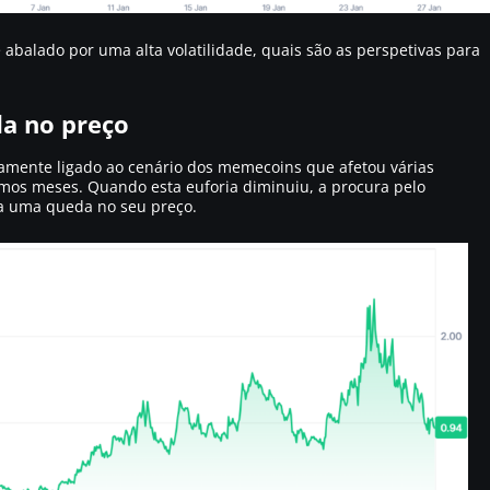
alado por uma alta volatilidade, quais são as perspetivas para
da no preço
amente ligado ao cenário dos memecoins que afetou várias
mos meses. Quando esta euforia diminuiu, a procura pelo
 a uma queda no seu preço.