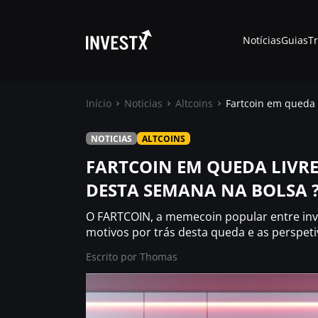
Notícias
Guias
T
Início
Noticias
Altcoins
Fartcoin em queda 
NOTICIAS
ALTCOINS
Notícias
FARTCOIN EM QUEDA LIVRE 
DESTA SEMANA NA BOLSA 
Guias
O FARTCOIN, a memecoin popular entre inve
Trading
motivos por trás desta queda e as perspetiva
Escrito por
Thomas
Onde comprar ?
Casino