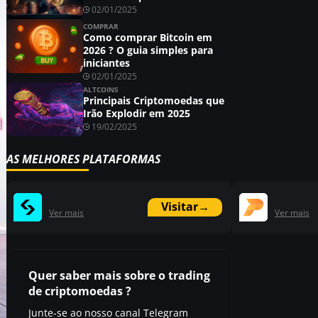
02/01/2025
COMPRAR
Como comprar Bitcoin em
2026 ? O guia simples para
iniciantes
02/01/2025
ALTCOINS
Principais Criptomoedas que
Irão Explodir em 2025
19/02/2025
AS MELHORES PLATAFORMAS
Visitar
→
Ver mais
Ver mais
Quer saber mais sobre o trading
de criptomoedas ?
Junte-se ao nosso canal Telegram