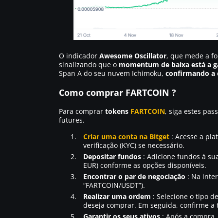
O indicador
Awesome Oscillator
, que mede a f
sinalizando que o
momentum de baixa está a g
Span A do seu nuvem Ichimoku,
confirmando a 
Como comprar FARTCOIN ?
Para comprar
tokens
FARTCOIN
, siga estes pa
futures.
Criar uma conta na Bitget
: Acesse a pla
verificação (KYC) se necessário.
Depositar fundos
: Adicione fundos à sua
EUR) conforme as opções disponíveis.
Encontrar o par de negociação
: Na inte
“FARTCOIN/USDT”).
Realizar uma ordem
: Selecione o tipo 
deseja comprar. Em seguida, confirme a 
Garantir os seus ativos
: Após a compra, 