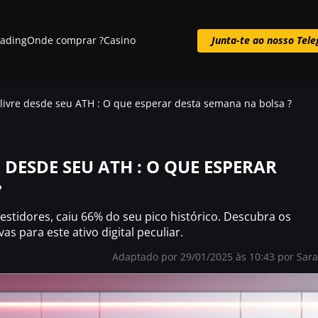
rading
Onde comprar ?
Casino
Junta-te ao nosso Tel
Junta-te ao nosso Telegram
livre desde seu ATH : O que esperar desta semana na bolsa ?
DESDE SEU ATH : O QUE ESPERAR
?
stidores, caiu 66% do seu pico histórico. Descubra os
s para este ativo digital peculiar.
Adaptado por 29/01/2025 às 10:43 por
Sar