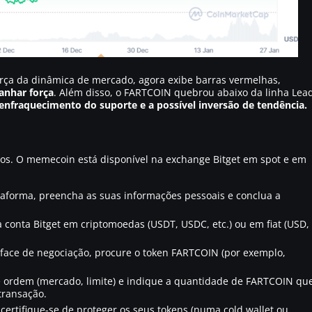
orça da dinâmica de mercado, agora exibe barras vermelhas,
anhar força
. Além disso, o FARTCOIN quebrou abaixo da linha Lea
enfraquecimento do suporte e a possível inversão de tendência.
ssos. O memecoin está disponível na exchange Bitget em spot e em
taforma, preencha as suas informações pessoais e conclua a
 conta Bitget em criptomoedas (USDT, USDC, etc.) ou em fiat (USD,
rface de negociação, procure o token FARTCOIN (por exemplo,
de ordem (mercado, limite) e indique a quantidade de FARTCOIN qu
transação.
certifique-se de proteger os seus tokens (numa cold wallet ou