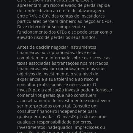
apresentam um risco elevado de perda rápida
de fundos devido ao efeito de alavancagem.
Entre 74% e 89% das contas de investidores
particulares perdem dinheiro ao negociar CFDs.
Deve determinar se compreende o
funcionamento dos CFDs e se pode arcar com o
elevado risco de perder os seus fundos.
Antes de decidir negociar instrumentos
financeiros ou criptomoedas, deve estar
completamente informado sobre os riscos e as
taxas associadas às transações nos mercados
financeiros, avaliar cuidadosamente os seus
objetivos de investimento, o seu nível de
experiência e a sua tolerância ao risco, e
consultar profissionais se necessário. O
InvestX.pt e a aplicação InvestX podem fornecer
comentários gerais que não constituem
aconselhamento de investimento e não devem
ser interpretados como tal. Consulte um
consultor financeiro independente para
quaisquer dúvidas. O InvestX.pt não assume
qualquer responsabilidade por erros,
investimentos inadequados, imprecisões ou
omissões e não garante a exatidão ou a