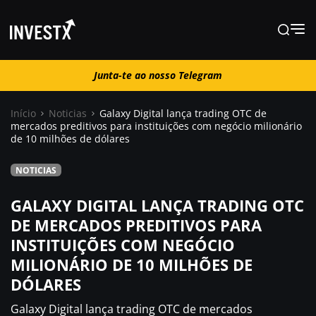
Junta-te ao nosso Telegram
Junta-te ao nosso Telegram
Início
Noticias
Galaxy Digital lança trading OTC de
mercados preditivos para instituições com negócio milionário
de 10 milhões de dólares
Notícias
NOTICIAS
Guias
GALAXY DIGITAL LANÇA TRADING OTC
DE MERCADOS PREDITIVOS PARA
Trading
INSTITUIÇÕES COM NEGÓCIO
MILIONÁRIO DE 10 MILHÕES DE
Onde comprar ?
DÓLARES
Galaxy Digital lança trading OTC de mercados
Casino