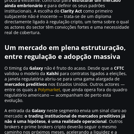
procura existente: contribui para
estruturar um mercado
ainda embrionário
e para definir os seus padrões
institucionais. A escolha do
Clarity Act
como primeiro
subjacente não é inocente — trata-se de um diploma
directamente ligado à regulação cripto, um tema sobre o qual
os actores do sector têm convicções fortes e uma necessidade
real de cobertura.
Um mercado em plena estruturação,
entre regulação e adopção massiva
O timing da
Galaxy
não é fruto do acaso. Desde que a
CFTC
validou o modelo da
Kalshi
para contratos ligados a eleições,
a janela regulatória abriu-se para uma gama alargada de
mercados preditivos
nos Estados Unidos. Outros actores —
entre os quais a
Polymarket
, que ainda opera fora do quadro
regulatório americano — acompanham de perto esta
evolução.
A entrada da
Galaxy
neste segmento envia um sinal claro ao
mercado:
o trading institucional de mercados preditivos já
não é uma hipótese, é uma realidade operacional
. Outros
brokers e prime brokers cripto deverão seguir o mesmo
caminho nos próximos meses, acelerando a liquidez e a