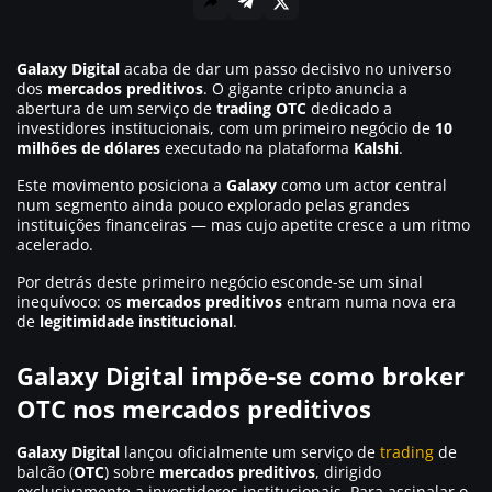
Galaxy Digital
acaba de dar um passo decisivo no universo
dos
mercados preditivos
. O gigante cripto anuncia a
abertura de um serviço de
trading OTC
dedicado a
investidores institucionais, com um primeiro negócio de
10
milhões de dólares
executado na plataforma
Kalshi
.
Este movimento posiciona a
Galaxy
como um actor central
num segmento ainda pouco explorado pelas grandes
instituições financeiras — mas cujo apetite cresce a um ritmo
acelerado.
Por detrás deste primeiro negócio esconde-se um sinal
inequívoco: os
mercados preditivos
entram numa nova era
de
legitimidade institucional
.
Galaxy Digital impõe-se como broker
OTC nos mercados preditivos
Galaxy Digital
lançou oficialmente um serviço de
trading
de
balcão (
OTC
) sobre
mercados preditivos
, dirigido
exclusivamente a investidores institucionais. Para assinalar o