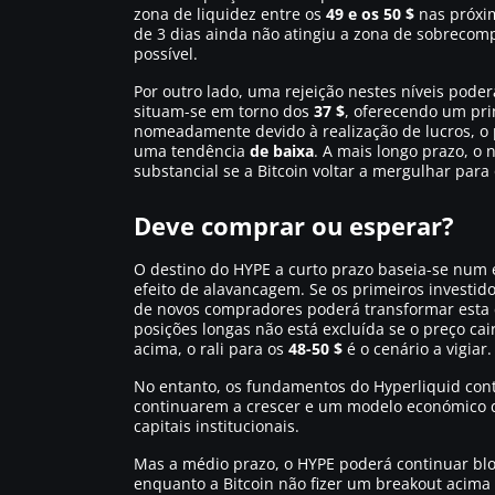
zona de liquidez entre os
49 e os 50 $
nas próxim
de 3 dias ainda não atingiu a zona de sobrecom
possível.
Por outro lado, uma rejeição nestes níveis poder
situam-se em torno dos
37 $
, oferecendo um pri
nomeadamente devido à realização de lucros, o p
uma tendência
de baixa
. A mais longo prazo, o 
substancial se a Bitcoin voltar a mergulhar para
Deve comprar ou esperar?
O destino do HYPE a curto prazo baseia-se num e
efeito de alavancagem. Se os primeiros investid
de novos compradores poderá transformar esta 
posições longas não está excluída se o preço ca
acima, o rali para os
48-50 $
é o cenário a vigiar.
No entanto, os fundamentos do Hyperliquid cont
continuarem a crescer e um modelo económico de
capitais institucionais.
Mas a médio prazo, o HYPE poderá continuar b
enquanto a Bitcoin não fizer um breakout acima 