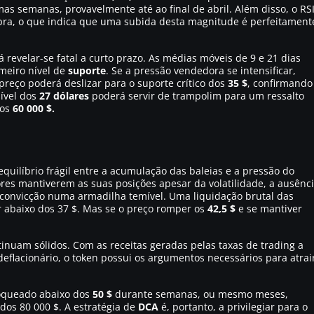
as semanas, provavelmente até ao final de abril. Além disso, o RS
pra, o que indica que uma subida desta magnitude é perfeitament
á revelar-se fatal a curto prazo. As médias móveis de 9 e 21 dias
meiro nível de
suporte
. Se a pressão vendedora se intensificar,
reço poderá deslizar para o suporte crítico dos
35 $
, confirmando
nível dos
27 dólares
poderá servir de trampolim para um ressalto
 os
60 000 $.
quilíbrio frágil entre a acumulação das baleias e a pressão do
ores mantiverem as suas posições apesar da volatilidade, a ausênc
convicção numa armadilha temível. Uma liquidação brutal das
ir abaixo dos 37 $. Mas se o preço romper os
42,5 $
e se mantiver
inuam sólidos. Com as receitas geradas pelas taxas de trading a
flacionário, o token possui os argumentos necessários para atrai
loqueado abaixo dos
50 $
durante semanas, ou mesmo meses,
dos 80 000 $. A estratégia de
DCA
é, portanto, a privilegiar para o