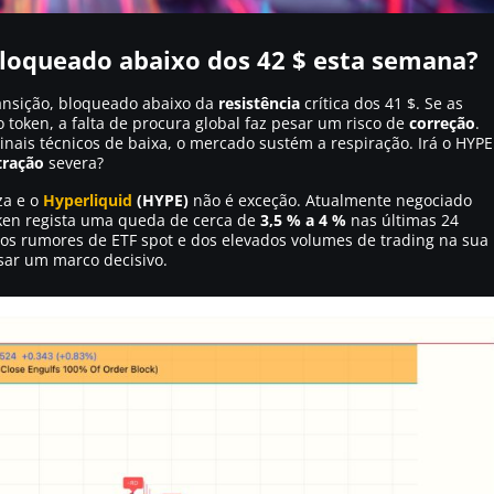
bloqueado abaixo dos 42 $ esta semana?
ansição, bloqueado abaixo da
resistência
crítica dos 41 $. Se as
token, a falta de procura global faz pesar um risco de
correção
.
inais técnicos de baixa, o mercado sustém a respiração. Irá o HYPE
tração
severa?
za e o
Hyperliquid
(HYPE)
não é exceção. Atualmente negociado
oken regista uma queda de cerca de
3,5 % a 4 %
nas últimas 24
os rumores de ETF spot e dos elevados volumes de trading na sua
ssar um marco decisivo.