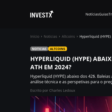
Notícias
Guias
T
Início
Noticias
Altcoins
Hyperliquid (HYPE)
NOTICIAS
ALTCOINS
Notícias
HYPERLIQUID (HYPE) ABAI
ATH EM 2024?
Guias
Hyperliquid (HYPE) abaixo dos 42$. Baleia
Trading
análise técnica e as perspetivas para o pre
Escrito por
Charles Ledoux
Onde comprar ?
Casino