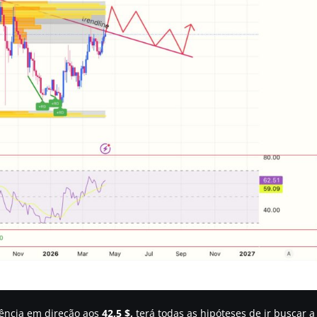
dência em direção aos
42,5 $,
terá todas as hipóteses de ir buscar a