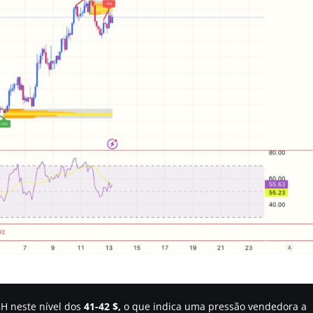
3H neste nível dos
41-42 $,
o que indica uma pressão vendedora a