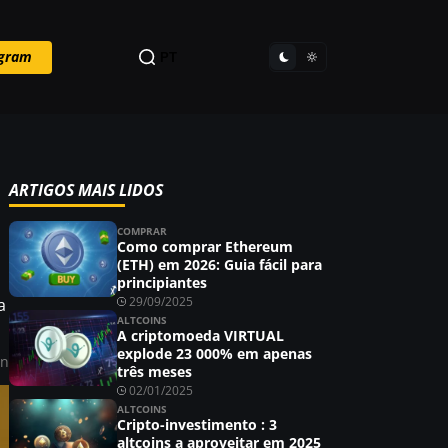
egram
PT
ARTIGOS MAIS LIDOS
COMPRAR
Como comprar Ethereum
(ETH) em 2026: Guia fácil para
principiantes
29/09/2025
a
ALTCOINS
A criptomoeda VIRTUAL
explode 23 000% em apenas
in
três meses
02/01/2025
ALTCOINS
Cripto-investimento : 3
altcoins a aproveitar em 2025