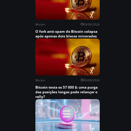
Bitcoin
09/08/2026
O fork anti-spam do Bitcoin colapsa
após apenas dois blocos minerados
Bitcoin
09/08/2026
Bitcoin testa os 57 000 $: uma purga
das posições longas pode relançar o
rally?