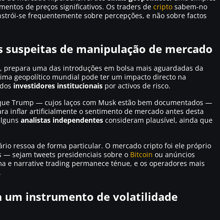
entos de preços significativos. Os traders de
cripto
sabem-no
strói-se frequentemente sobre percepções, e não sobre factos
as suspeitas de manipulação de mercado
, prepara uma das introduções em bolsa mais aguardadas da
lima geopolítico mundial pode ter um impacto directo na
 dos
investidores institucionais
por activos de risco.
 que Trump — cujos laços com Musk estão bem documentados —
ara inflar artificialmente o sentimento de mercado antes desta
alguns
analistas independentes
consideram plausível, ainda que
ário ressoa de forma particular. O mercado cripto foi ele próprio
as — sejam tweets presidenciais sobre o
Bitcoin
ou anúncios
ima e
narrative trading
permanece ténue, e os operadores mais
.
a um instrumento de volatilidade