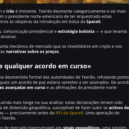
m o
Irão
é iminente. Teerão desmente categoricamente e vai mais
m o presidente norte-americano de ter orquestrado estas
eiros às vésperas da introdução em bolsa da
SpaceX
.
a
, comunicação presidencial e
estratégia bolsista
— e que levanta
ranianas.
 uma mecânica de mercado que os investidores em cripto e nos
das
narrativas sobre os preços
.
e qualquer acordo em curso»
a desmentida formal das autoridades de Teerão, refutando ponto
uais um acordo de paz estaria «prestes a ser assinado». De acord
es avançadas em curso
e as afirmações do presidente norte-
ainda mais longe na sua análise: estas declarações teriam sido
 de distensão geopolítica, susceptível de fazer subir os
activos de
cas — precisamente antes da
IPO da SpaceX
. Uma operação de
 Teerão.
nte de mercado hipersensível aos
sinais geopolíticos
, uma simples