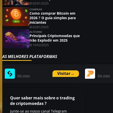
02/01/2025
COMPRAR
Como comprar Bitcoin em
2026 ? O guia simples para
iniciantes
02/01/2025
ALTCOINS
Principais Criptomoedas que
Irão Explodir em 2025
19/02/2025
AS MELHORES PLATAFORMAS
Visitar
→
Ver mais
Ver mais
Quer saber mais sobre o trading
de criptomoedas ?
Junte-se ao nosso canal Telegram