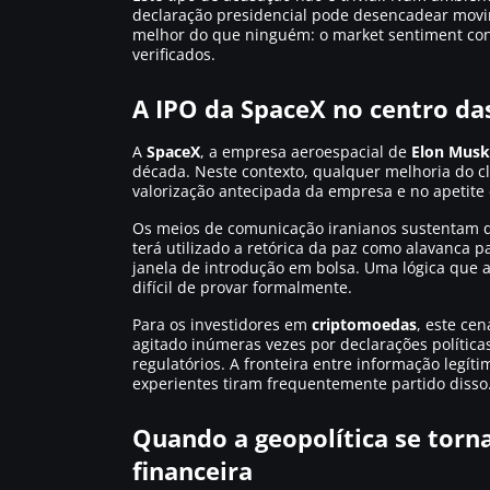
declaração presidencial pode desencadear movim
melhor do que ninguém: o
market sentiment
con
verificados.
A IPO da SpaceX no centro d
A
SpaceX
, a empresa aeroespacial de
Elon Musk
década. Neste contexto, qualquer melhoria do c
valorização antecipada da empresa e no apetite
Os meios de comunicação iranianos sustentam
terá utilizado a retórica da paz como alavanca p
janela de introdução em bolsa. Uma lógica que 
difícil de provar formalmente.
Para os investidores em
criptomoedas
, este cen
agitado inúmeras vezes por declarações polític
regulatórios. A fronteira entre informação legít
experientes tiram frequentemente partido disso
Quando a geopolítica se torn
financeira