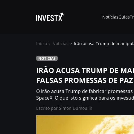
Notícias
Guias
T
Início
Noticias
Irão acusa Trump de manipul
NOTICIAS
Notícias
IRÃO ACUSA TRUMP DE MA
FALSAS PROMESSAS DE PAZ
Guias
O Irão acusa Trump de fabricar promessas 
Trading
SpaceX. O que isto significa para os investi
Escrito por
Simon Dumoulin
Onde comprar ?
Casino