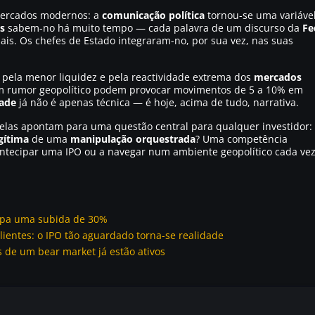
 mercados modernos: a
comunicação política
tornou-se uma variáve
s
sabem-no há muito tempo — cada palavra de um discurso da
Fe
is. Os chefes de Estado integraram-no, por sua vez, nas suas
 pela menor liquidez e pela reactividade extrema dos
mercados
um rumor geopolítico podem provocar movimentos de 5 a 10% em
dade
já não é apenas técnica — é hoje, acima de tudo, narrativa.
elas apontam para uma questão central para qualquer investidor:
gítima
de uma
manipulação orquestrada
? Uma competência
a antecipar uma IPO ou a navegar num ambiente geopolítico cada ve
cipa uma subida de 30%
clientes: o IPO tão aguardado torna-se realidade
s de um bear market já estão ativos