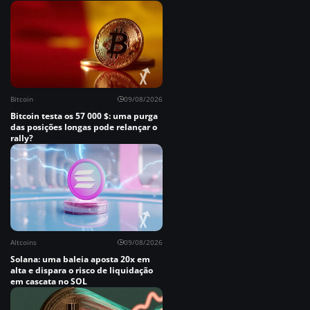
Bitcoin
09/08/2026
Bitcoin testa os 57 000 $: uma purga
das posições longas pode relançar o
rally?
Altcoins
09/08/2026
Solana: uma baleia aposta 20x em
alta e dispara o risco de liquidação
em cascata no SOL