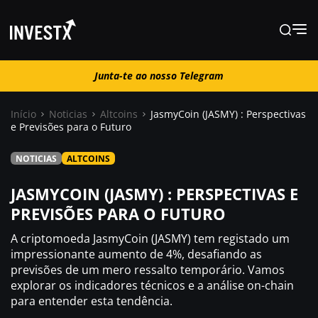
Junta-te ao nosso Telegram
Junta-te ao nosso Telegram
Início
Noticias
Altcoins
JasmyCoin (JASMY) : Perspectivas
e Previsões para o Futuro
Notícias
NOTICIAS
ALTCOINS
Guias
JASMYCOIN (JASMY) : PERSPECTIVAS E
PREVISÕES PARA O FUTURO
Trading
A criptomoeda JasmyCoin (JASMY) tem registado um
impressionante aumento de 4%, desafiando as
previsões de um mero ressalto temporário. Vamos
Onde comprar ?
explorar os indicadores técnicos e a análise on-chain
para entender esta tendência.
Casino