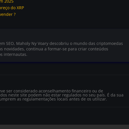
em 2025
preço do XRP
 vender ?
 em SEO, Maholy Ny Voary descobriu o mundo das criptomoedas
s novidades, continua a formar-se para criar conteúdos
s internautas.
eve ser considerado aconselhamento financeiro ou de
dos neste site podem não estar regulados no seu país. É da sua
cumprem as regulamentações locais antes de os utilizar.