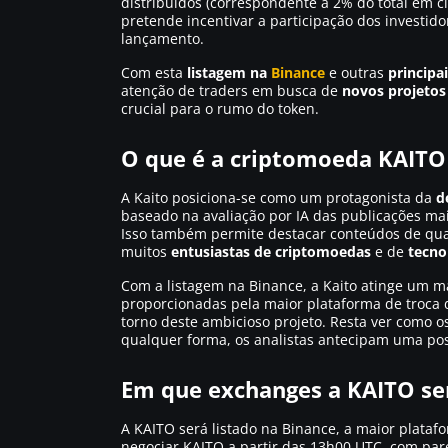
distribuídos (correspondente a 2% do total em c
pretende incentivar a participação dos investid
lançamento.
Com esta
listagem na
Binance
e outras
principa
atenção de traders em busca de
novos projetos
crucial para o rumo do token.
O que é a criptomoeda KAITO
A Kaito posiciona-se como um protagonista da
d
baseado na avaliação por IA das publicações mai
Isso também permite destacar conteúdos de qua
muitos
entusiastas de criptomoedas
e de
tecno
Com a listagem na Binance, a Kaito atinge um ma
proporcionadas pela maior plataforma de troca
torno deste ambicioso projeto. Resta ver como o
qualquer forma, os analistas antecipam uma po
Em que exchanges a KAITO ser
A KAITO será listado na Binance, a maior plata
negociar KAITO a partir das 13h00 UTC, com par