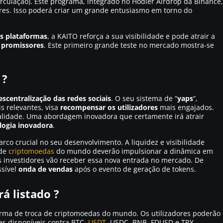
irculação). Este programa, integrado no Hodler Airdrop da Binance,
ores. Isso poderá criar um grande entusiasmo em torno do
is plataformas
, a KAITO reforça a sua visibilidade e pode atrair a
 promissores
. Este primeiro grande teste no mercado mostra-se
 ?
escentralização das redes sociais
. O seu sistema de “
yaps
“,
s relevantes, visa
recompensar os utilizadores
mais engajados.
lidade. Uma abordagem inovadora que certamente irá atrair
logia inovadora
.
rco crucial no seu desenvolvimento. A liquidez e visibilidade
 de
criptomoedas
do mundo deverão impulsionar a dinâmica em
s investidores vão receber essa nova entrada no mercado. De
ssível
onda de vendas
após o evento de geração de tokens.
á listado ?
forma de troca de criptomoedas do mundo. Os utilizadores poderão
es disponíveis contra BTC,
USDT
, USDC, BNB, FDUSD e TRY.