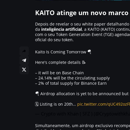
KAITO atinge um novo marco 
Depois de revelar o seu white paper detalhand
da
inteligência artificial
, a KAITO (KAITO) continu
com o seu
Token Generation Event
(TGE) agendad
oficial do seu token.
Kaito Is Coming Tomorrow 🪂
Here's complete details 📝
– it will be on Base Chain
– 24.14% will be the circulating supply
– 2% of total supply for Binance Earn
🪂 Airdrop allocation is yet to be announced but
🗓️ Listing is on 20th…
pic.twitter.com/qUC492ozF
— Crypto with Khan ( SFZ ) (@Cryptowithkh
Simultaneamente, um airdrop exclusivo recomp