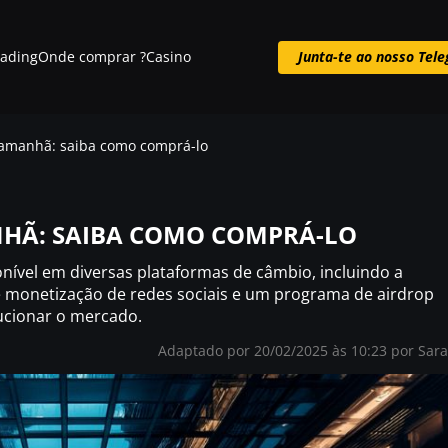
rading
Onde comprar ?
Casino
Junta-te ao nosso Tel
Junta-te ao nosso Telegram
 amanhã: saiba como comprá-lo
NHÃ: SAIBA COMO COMPRÁ-LO
onível em diversas plataformas de câmbio, incluindo a
 monetização de redes sociais e um programa de airdrop
ucionar o mercado.
Adaptado por 20/02/2025 às 10:23 por
Sar