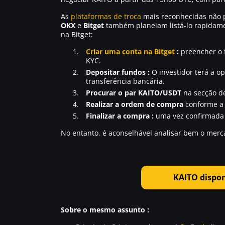
As
plataformas de troca
mais reconhecidas não p
OKX
e
Bitget
também planeiam listá-lo rapidamen
na Bitget:
Criar uma conta na Bitget
:
preencher o f
KYC.
Depositar fundos :
O investidor terá a o
transferência bancária.
Procurar o par KAITO/USDT
na secção de
Realizar a ordem de compra
conforme a e
Finalizar a compra :
uma vez confirmada a
No entanto, é aconselhável analisar bem o merc
KAITO dispon
Sobre o mesmo assunto :