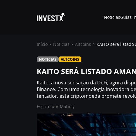
Notícias
Guias
T
Início
Noticias
Altcoins
KAITO será listado
NOTICIAS
ALTCOINS
Notícias
KAITO SERÁ LISTADO AMA
Guias
Kaito, a nova sensação da DeFi, agora disp
Binance. Com uma tecnologia inovadora de
tentador, esta criptomoeda promete revol
Trading
Escrito por
Maholy
Onde comprar ?
Casino