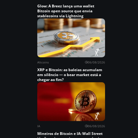
Glow: A Breez lança uma wallet
Bitcoin open source que envia
stablecoins via Lightning
Altcoins
06/08/2026
XRP e Bitcoin: as baleias acumulam
em silêncio — o bear market está a
chegar ao fim?
IA
06/08/2026
Mineiros de Bitcoin e IA: Wall Street