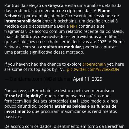
Por trás da seleção da Grayscale está uma análise detalhada
das tendências do mercado de criptomoedas. A
Plume
Network
, por exemplo, atende à crescente necessidade de
interoperabilidade
entre blockchains, um desafio crucial à
medida que o ecossistema DeFi e
NFT
continua a se
fragmentar. De acordo com um relatório recente da CoinDesk,
mais de 60% dos desenvolvedores entrevistados acreditam
que as soluções cross-chain serão decisivas até 2025. A Plume
Network, com sua
arquitetura modular
, poderia capturar
uma parcela significativa desse mercado.
If you haven’t had the chance to explore
@berachain
yet, here
are some of its top apps by TVL:
pic.twitter.com/V5vSeXZQFi
— DefiLlama.com (@DefiLlama)
April 11, 2025
Por sua vez, a Berachain se destaca pelo seu mecanismo
“Proof of Liquidity”
, que recompensa os usuários que
fornecem liquidez aos protocolos
DeFi
. Esse modelo, ainda
pouco difundido, poderia
atrair as baleias e os fundos de
investimento
que procuram maximizar seus rendimentos
passivos.
De acordo com os dados, o sentimento em torno da Berachain