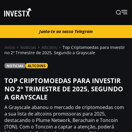
Junta-te ao nosso Telegram
Junta-te ao nosso Telegram
Início
Noticias
Altcoins
Top Criptomoedas para Investir
no 2º Trimestre de 2025, Segundo a Grayscale
Notícias
NOTICIAS
ALTCOINS
Guias
TOP CRIPTOMOEDAS PARA INVESTIR
NO 2º TRIMESTRE DE 2025, SEGUNDO
A GRAYSCALE
Trading
A Grayscale abanou o mercado de criptomoedas com
Onde comprar ?
a sua lista de altcoins promissoras para 2025,
destacando o Plume Network, Berachain e Toncoin
(TON). Com o Toncoin a captar a atenção, poderá
Casino