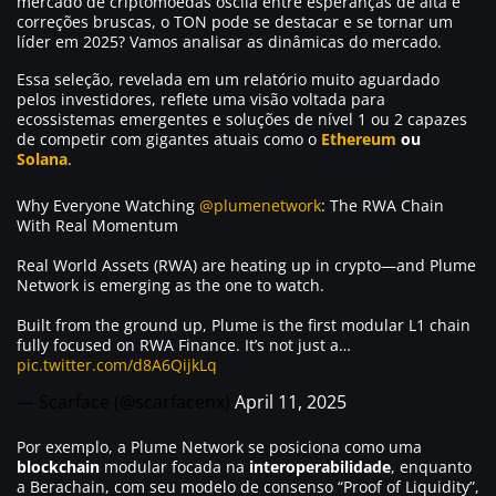
mercado de criptomoedas oscila entre esperanças de alta e
correções bruscas, o TON pode se destacar e se tornar um
líder em 2025? Vamos analisar as dinâmicas do mercado.
Essa seleção, revelada em um relatório muito aguardado
pelos investidores, reflete uma visão voltada para
ecossistemas emergentes e soluções de nível 1 ou 2 capazes
de competir com gigantes atuais como o
Ethereum
ou
Solana
.
Why Everyone Watching
@plumenetwork
: The RWA Chain
With Real Momentum
Real World Assets (RWA) are heating up in crypto—and Plume
Network is emerging as the one to watch.
Built from the ground up, Plume is the first modular L1 chain
fully focused on RWA Finance. It’s not just a…
pic.twitter.com/d8A6QijkLq
— Scarface (@scarfacenx)
April 11, 2025
Por exemplo, a Plume Network se posiciona como uma
blockchain
modular focada na
interoperabilidade
, enquanto
a Berachain, com seu modelo de consenso “Proof of Liquidity”,