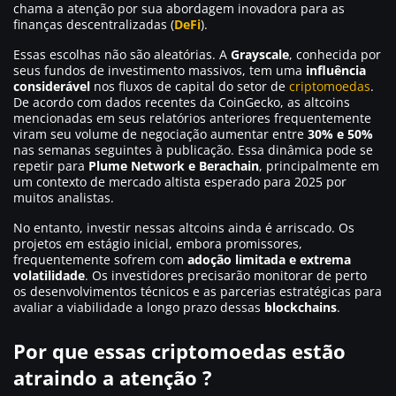
chama a atenção por sua abordagem inovadora para as
finanças descentralizadas (
DeFi
).
Essas escolhas não são aleatórias. A
Grayscale
, conhecida por
seus fundos de investimento massivos, tem uma
influência
considerável
nos fluxos de capital do setor de
criptomoedas
.
De acordo com dados recentes da CoinGecko, as altcoins
mencionadas em seus relatórios anteriores frequentemente
viram seu volume de negociação aumentar entre
30% e 50%
nas semanas seguintes à publicação. Essa dinâmica pode se
repetir para
Plume Network e Berachain
, principalmente em
um contexto de mercado altista esperado para 2025 por
muitos analistas.
No entanto, investir nessas altcoins ainda é arriscado. Os
projetos em estágio inicial, embora promissores,
frequentemente sofrem com
adoção limitada e extrema
volatilidade
. Os investidores precisarão monitorar de perto
os desenvolvimentos técnicos e as parcerias estratégicas para
avaliar a viabilidade a longo prazo dessas
blockchains
.
Por que essas criptomoedas estão
atraindo a atenção ?