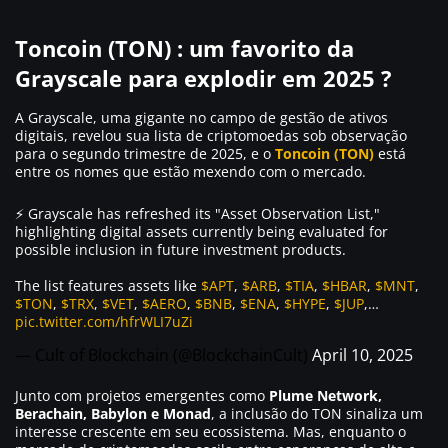
Toncoin (TON) : um favorito da
Grayscale para explodir em 2025 ?
A Grayscale, uma gigante no campo de gestão de ativos
digitais, revelou sua lista de criptomoedas sob observação
para o segundo trimestre de 2025, e o
Toncoin (TON)
está
entre os nomes que estão mexendo com o mercado.
⚡️ Grayscale has refreshed its "Asset Observation List,"
highlighting digital assets currently being evaluated for
possible inclusion in future investment products.
The list features assets like
$APT
,
$ARB
,
$TIA
,
$HBAR
,
$MNT
,
$TON
,
$TRX
,
$VET
,
$AERO
,
$BNB
,
$ENA
,
$HYPE
,
$JUP
,…
pic.twitter.com/hfrWLI7uZi
— Cult of Blockchain (@BlockchainCult)
April 10, 2025
Junto com projetos emergentes como
Plume Network,
Berachain, Babylon e Monad
, a inclusão do TON sinaliza um
interesse crescente em seu ecossistema. Mas, enquanto o