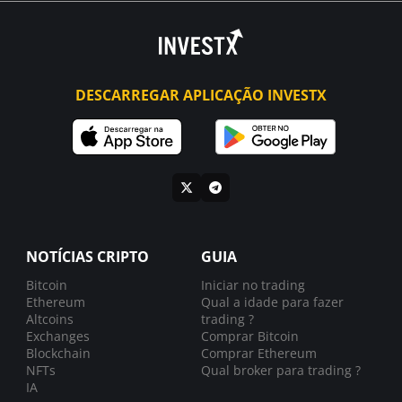
DESCARREGAR APLICAÇÃO INVESTX
NOTÍCIAS CRIPTO
GUIA
Bitcoin
Iniciar no trading
Ethereum
Qual a idade para fazer
Altcoins
trading ?
Exchanges
Comprar Bitcoin
Blockchain
Comprar Ethereum
NFTs
Qual broker para trading ?
IA