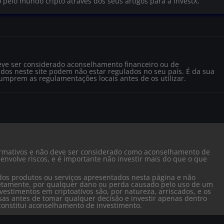
o pelo mundo cripto através dos seus artigos para a InvestX.
eve ser considerado aconselhamento financeiro ou de
dos neste site podem não estar regulados no seu país. É da sua
cumprem as regulamentações locais antes de os utilizar.
formativos e não deve ser considerado como aconselhamento de
envolve riscos, e é importante não investir mais do que o que
dos produtos ou serviços apresentados nesta página e não
iretamente, por qualquer dano ou perda causado pelo uso de um
vestimentos em criptoativos são, por natureza, arriscados, e os
isas antes de tomar qualquer decisão e investir apenas dentro
o constitui aconselhamento de investimento.