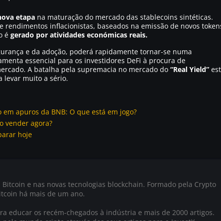
nova etapa
na maturação do mercado das stablecoins sintéticas.
e rendimentos inflacionistas, baseados na emissão de novos token
o é
gerado por atividades económicas reais.
egurança e da adoção, poderá rapidamente tornar-se numa
menta essencial para os investidores DeFi à procura de
mercado. A batalha pela supremacia no mercado do
“Real Yield”
est
 levar muito a sério.
ro em apuros da BNB: O que está em jogo?
vo vender agora?
parar hoje
 Bitcoin e nas novas tecnologias blockchain. Formado pela Crypto
tcoin há mais de um ano.
a educar os recém-chegados à indústria e mais de 2000 artigos.