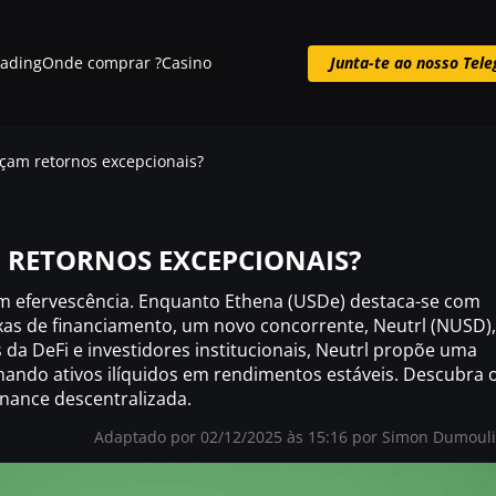
rading
Onde comprar ?
Casino
Junta-te ao nosso Tel
Junta-te ao nosso Telegram
çam retornos excepcionais?
RETORNOS EXCEPCIONAIS?
em efervescência. Enquanto Ethena (USDe) destaca-se com
s de financiamento, um novo concorrente, Neutrl (NUSD),
da DeFi e investidores institucionais, Neutrl propõe uma
mando ativos ilíquidos em rendimentos estáveis. Descubra 
inance descentralizada.
Adaptado por 02/12/2025 às 15:16 por
Simon Dumoul