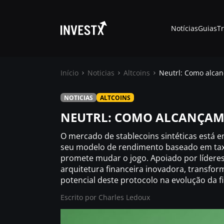
Notícias
Guias
T
Início
Noticias
Altcoins
Neutrl: Como alcan
NOTICIAS
ALTCOINS
Notícias
NEUTRL: COMO ALCANÇAM 
Guias
O mercado de stablecoins sintéticas está 
seu modelo de rendimento baseado em taxa
promete mudar o jogo. Apoiado por líderes 
Trading
arquitetura financeira inovadora, transfor
potencial deste protocolo na evolução da f
Onde comprar ?
Escrito por
Charles Ledoux
Casino