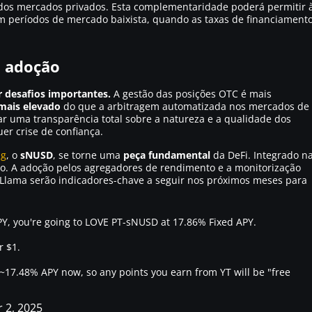
 dos mercados privados. Esta complementaridade poderá permitir 
períodos de mercado baixista, quando as taxas de financiament
a adoção
r desafios importantes.
A gestão das posições OTC é mais
mais elevado
do que a arbitragem automatizada nos mercados de
ar uma transparência total sobre a natureza e a qualidade dos
er crise de confiança.
ng
, o
sNUSD
, se torne uma
peça fundamental
da DeFi. Integrado n
mo. A adoção pelos agregadores de rendimento e a monitorização
iLlama serão indicadores-chave a seguir nos próximos meses para
Y, you're going to LOVE PT-sNUSD at 17.86% Fixed APY.
r $1.
 ~17.48% APY now, so any points you earn from YT will be "free
 2, 2025