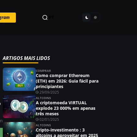
egram
PT
ARTIGOS MAIS LIDOS
COMPRAR
Como comprar Ethereum
(ETH) em 2026: Guia fácil para
principiantes
29/09/2025
ALTCOINS
A criptomoeda VIRTUAL
o
explode 23 000% em apenas
três meses
02/01/2025
in
ALTCOINS
Cripto-investimento : 3
altcoins a aproveitar em 2025