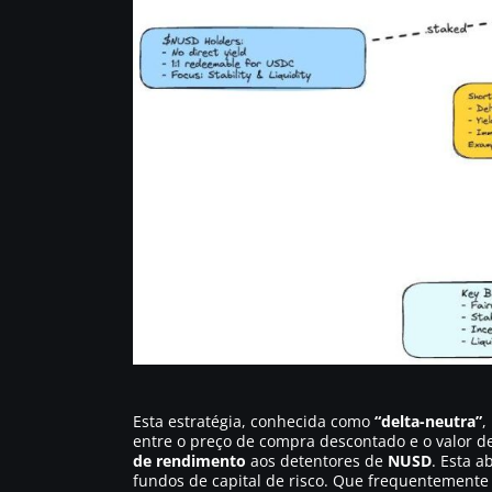
Esta estratégia, conhecida como
“delta-neutra”
,
entre o preço de compra descontado e o valor 
de rendimento
aos detentores de
NUSD
. Esta 
fundos de capital de risco. Que frequentemente