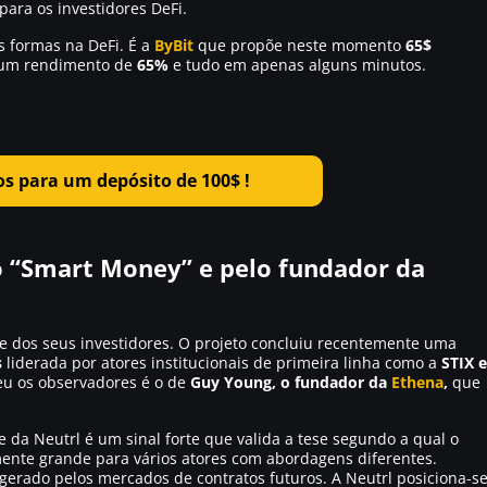
para os investidores DeFi.
 formas na DeFi. É a
ByBit
que propõe neste momento
65$
, um rendimento de
65%
e tudo em apenas alguns minutos.
os para um depósito de 100$ !
 “Smart Money” e pelo fundador da
bre dos seus investidores. O projeto concluiu recentemente uma
s
liderada por atores institucionais de primeira linha como a
STIX e
u os observadores é o de
Guy Young, o fundador da
Ethena
,
que
 da Neutrl é um sinal forte que valida a tese segundo a qual o
mente grande para vários atores com abordagens diferentes.
erado pelos mercados de contratos futuros. A Neutrl posiciona-s