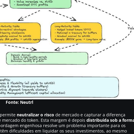
Fonte: Neutrl
 permite
neutralizar o risco
de mercado e capturar a diferença
de mercado do token. Esta margem é depois
distribuída sob a form
abordagem engenhosa resolve um problema importante para os
 têm dificuldades em liquidar os seus investimentos, ao mesmo