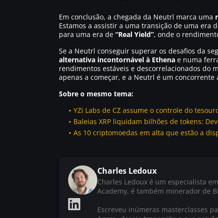
Em conclusão, a chegada da Neutrl marca uma
Estamos a assistir a uma transição de uma era d
para uma era de
“Real Yield”
, onde o rendiment
Se a Neutrl conseguir superar os desafios da s
alternativa incontornável à Ethena
e numa ferra
rendimentos estáveis e descorrelacionados do 
apenas a começar, e a Neutrl é um concorrente a
Sobre o mesmo tema:
YZi Labs de CZ assume o controle do tesou
Baleias XRP liquidam bilhões de tokens: De
As 10 criptomoedas em alta que estão a dis
Charles Ledoux
Charles Ledoux é um especialista em
Academy, é também minerador de Bi
Escreveu inúmeras masterclasses par