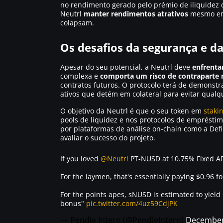
no rendimento gerado pelo prémio de iliquidez
Neutrl
manter rendimentos atrativos
mesmo em 
colapsam.
Os desafios da segurança e d
Apesar do seu potencial, a Neutrl deve
enfrenta
complexa e
comporta um risco de contraparte 
contratos futuros. O protocolo terá de demonstr
ativos que detém em colateral para evitar qualqu
O objetivo da Neutrl é que o seu token em
staki
pools de liquidez e nos protocolos de emprésti
por plataformas de análise on-chain como a Def
avaliar o sucesso do projeto.
If you loved
@Neutrl
PT-NUSD at 10.75% Fixed AP
For the laymen, that's essentially paying $0.96 fo
For the points apes, sNUSD is estimated to yield
bonus"
pic.twitter.com/4uz59CdjPK
— Pendle Intern (@PendleIntern)
December