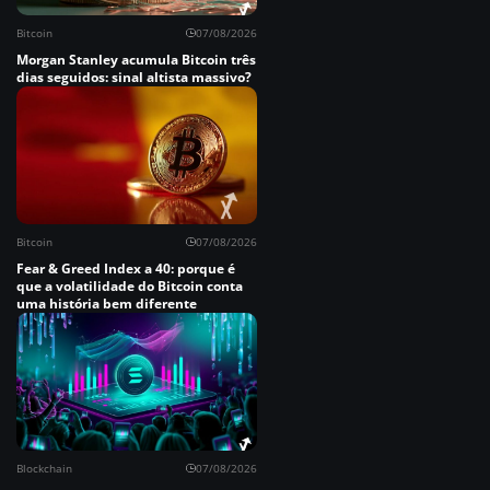
Bitcoin
07/08/2026
Morgan Stanley acumula Bitcoin três
dias seguidos: sinal altista massivo?
Bitcoin
07/08/2026
Fear & Greed Index a 40: porque é
que a volatilidade do Bitcoin conta
uma história bem diferente
Blockchain
07/08/2026