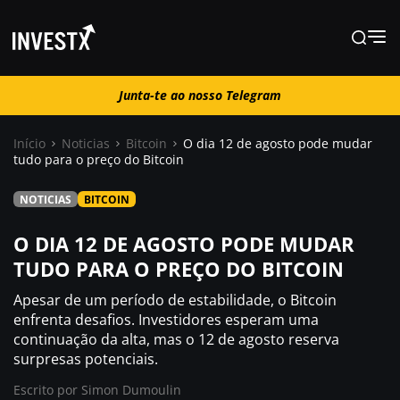
Junta-te ao nosso Telegram
Junta-te ao nosso Telegram
Início
Noticias
Bitcoin
O dia 12 de agosto pode mudar
tudo para o preço do Bitcoin
Notícias
NOTICIAS
BITCOIN
Guias
O DIA 12 DE AGOSTO PODE MUDAR
TUDO PARA O PREÇO DO BITCOIN
Trading
Apesar de um período de estabilidade, o Bitcoin
enfrenta desafios. Investidores esperam uma
continuação da alta, mas o 12 de agosto reserva
Onde comprar ?
surpresas potenciais.
Escrito por
Simon Dumoulin
Casino