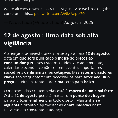
We're already down -0.55% this August. Are we breaking the
curse or is this…
pic.twitter.com/W9MAepiz70
— Nadezhada (@nade_zhada)
August 7, 2025
12 de agosto : Uma data sob alta
vigilância
A atenção dos investidores vira-se agora para
12 de agosto
,
data em que será publicado o
índice
de
preços ao
consumidor (IPC)
nos Estados Unidos. Até ao momento, o
calendário económico não contém eventos importantes
suscetíveis de
dinamizar as cotações
. Mas estes
indicadores
chave
são frequentemente necessários para fazer
evoluir
o
preço
da Bitcoin, tanto para
cima
como para
baixo
.
O mercado das criptomoedas está à
espera de um sinal forte
.
O dia
12 de agosto
poderá marcar um
ponto de viragem
para a Bitcoin e
influenciar
todo o setor. Mantenha-se
vigilante
e pronto a aproveitar as
oportunidades
neste
universo em constante mudança.