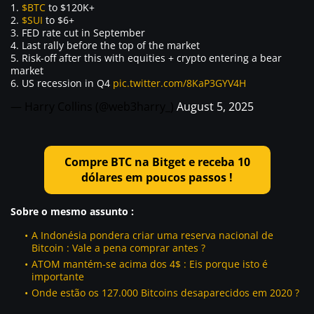
1.
$BTC
to $120K+
2.
$SUI
to $6+
3. FED rate cut in September
4. Last rally before the top of the market
5. Risk-off after this with equities + crypto entering a bear
market
6. US recession in Q4
pic.twitter.com/8KaP3GYV4H
— Harry Collins (@web3harry_)
August 5, 2025
Compre BTC na Bitget e receba 10
dólares em poucos passos !
Sobre o mesmo assunto :
A Indonésia pondera criar uma reserva nacional de
Bitcoin : Vale a pena comprar antes ?
ATOM mantém-se acima dos 4$ : Eis porque isto é
importante
Onde estão os 127.000 Bitcoins desaparecidos em 2020 ?