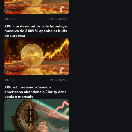
Altcoins
07/08/2026
XRP: um desequilíbrio de liquidação
massivo de 2 809 % apanha os bulls
de surpresa
Altcoins
07/08/2026
XRP sob pressão: o Senado
americano abandona o Clarity Act e
abala o mercado