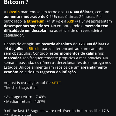
Bitcoin ?
A
Bitcoin
mantém-se em torno dos
114.300 dólares
, com um
aumento moderado de 0,44%
nas últimas 24 horas. Por
outro lado, a
Ethereum
(+1,81%) e a
XRP
(+1,54%) apresentam
desempenhos superiores
. No entanto, todo o
mercado tem
dificuldade em descolar
, na ausência de um verdadeiro
catalisador.
Depois de atingir um
recorde absoluto
de
123.300 dólares
a
14 de julho
, a
Bitcoin
parecia ter encontrado um caminho
sem obstáculos. Contudo, estes
momentos de calma
nos
mercados
são frequentemente propícios a más notícias. Na
semana passada, os números dececionantes do emprego nos
Estados Unidos alimentaram receios de um
abrandamento
económico
e de um
regresso da inflação
.
August is usually brutal for
$BTC
.
The chart says it all.
• Average return: -7.49%
• Median return: -1.57%
9 of the last 13 Augusts were red. Even in bull runs like '17 &
'21, it was rough.