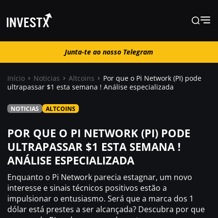
Junta-te ao nosso Telegram
Junta-te ao nosso Telegram
Início
Noticias
Altcoins
Por que o Pi Network (PI) pode
ultrapassar $1 esta semana ! Análise especializada
Notícias
NOTICIAS
ALTCOINS
Guias
POR QUE O PI NETWORK (PI) PODE
ULTRAPASSAR $1 ESTA SEMANA !
ANÁLISE ESPECIALIZADA
Trading
Enquanto o Pi Network parecia estagnar, um novo
Onde comprar ?
interesse e sinais técnicos positivos estão a
impulsionar o entusiasmo. Será que a marca dos 1
dólar está prestes a ser alcançada? Descubra por que
Casino