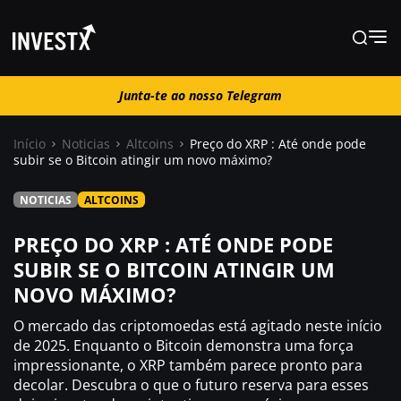
Junta-te ao nosso Telegram
Junta-te ao nosso Telegram
Início
Noticias
Altcoins
Preço do XRP : Até onde pode
subir se o Bitcoin atingir um novo máximo?
Notícias
NOTICIAS
ALTCOINS
Guias
PREÇO DO XRP : ATÉ ONDE PODE
SUBIR SE O BITCOIN ATINGIR UM
NOVO MÁXIMO?
Trading
O mercado das criptomoedas está agitado neste início
Onde comprar ?
de 2025. Enquanto o Bitcoin demonstra uma força
impressionante, o XRP também parece pronto para
decolar. Descubra o que o futuro reserva para esses
Casino