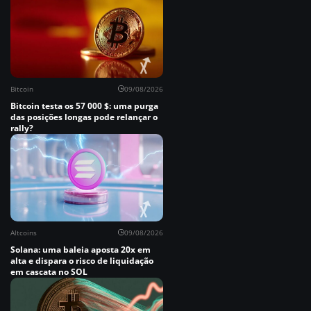
Bitcoin
09/08/2026
Bitcoin testa os 57 000 $: uma purga
das posições longas pode relançar o
rally?
Altcoins
09/08/2026
Solana: uma baleia aposta 20x em
alta e dispara o risco de liquidação
em cascata no SOL