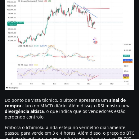
Do ponto de vista técnico, o Bitcoin apresenta um
sinal de
compra
claro no MACD diário. Além disso, o RSI mostra uma
divergência altista
, o que indica que os vendedores estão
perdendo controlo.
Embora o Ichimoku ainda esteja no vermelho diariamente,
passou para verde em 3 e 4 horas. Além disso, o preço do BTC
acabou de entrar na nuvem e terá que ultrapassar os 85.000