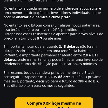
diário e o ichimoku verde em 4 horas.
No entanto, a queda no número de endereços ativos sugere
uma menor participação dos investidores individuais, o que
poderá
abaixar a dinâmica a curto prazo.
No entanto, se o Bitcoin conseguir atingir novos patamares,
isso terá um efeito positivo no XRP, permitindo-lhe
ultrapassar essas resistências e apontar para novos níveis de
preço, em torno dos
5 $
ou até mais.
É importante notar que enquanto
3,15 dólares
não forem
ultrapassados, o XRP mantém uma tendência baixista.
Portanto, é importante permanecer atento entre
2,8 e 3,15
dólares
, onde o smart money poderá iniciar uma inversão de
tendência e uma distribuição para buscar novos mínimos.
Em resumo, tudo dependerá principalmente se o Bitcoin
conseguir ultrapassar os
102.635 dólares
ou não. O próximo
mês será, portanto,
decisivo
para o futuro do XRP e do BTC.
Eles ditarão o tom para os meses seguintes.
Compre XRP hoje mesmo na