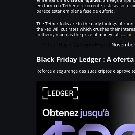
enfrentar uma
crise de liquidez
, ameaça amplifi
em torno da Tether é recorrente, este aviso rec
parece estar em plena fase de euforia.
The Tether folks are in the early innings of runni
the Fed will cut rates which crushes their inter
in theory moon as the price of money falls.…
pic
— Arthur Hayes (@CryptoHayes)
November 
Black Friday Ledger : A oferta 
Reforce a segurança das suas criptos e aproveit