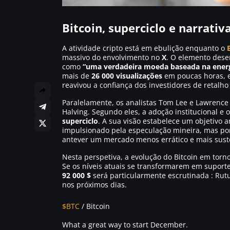
Bitcoin, superciclo e narrativ
A atividade cripto está em ebulição enquanto o
massivo do envolvimento no
X
. O elemento dese
como
“uma verdadeira moeda baseada na energi
mais de
26 000 visualizações
em poucas horas, e
reavivou a confiança dos investidores de retalh
Paralelamente, os analistas Tom Lee e Lawrence 
Halving. Segundo eles, a adoção institucional e
superciclo
. A sua visão estabelece um objetivo 
impulsionado pela especulação mineira, mas por 
antever um mercado menos errático e mais sust
Nesta perspetiva, a evolução do Bitcoin em torn
Se os níveis atuais se transformarem em suporte,
92 000 $
será particularmente escrutinada : Rut
nos próximos dias.
$BTC
/ Bitcoin
What a great way to start December.