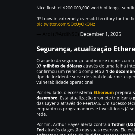
Nice flush of $200,000,000 worth of longs, sendi
RSI now in extremely oversold territory for the fi
pic.twitter.com/SOcUyQkQNz
— Ardi (@ArdiNSC)
December 1, 2025
Segurança, atualização Ether
O aspeto da segurança também se impôs com o h
37 milhões de dólares
através de uma falha inte
confirmou um reinício completo a
1 de dezembr
tipo de incidente serve de sinal de alarme, esp
vulnerabilidade operacional.
Por seu lado, o ecossistema
Ethereum
prepara-s
dezembro
. Esta atualização promete triplicar o
g
das Layer 2 através do PeerDAS. Um sucesso té
enquanto os programadores e investidores já se
rede.
Por fim, Arthur Hayes alerta contra a
Tether (US
Fed
através da gestão das suas reservas. Ele e