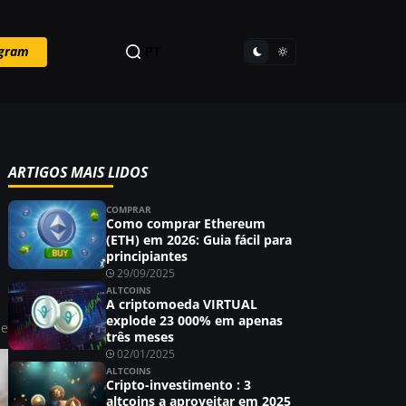
egram
PT
ARTIGOS MAIS LIDOS
COMPRAR
Como comprar Ethereum
(ETH) em 2026: Guia fácil para
principiantes
29/09/2025
ALTCOINS
A criptomoeda VIRTUAL
explode 23 000% em apenas
ie
três meses
02/01/2025
ALTCOINS
Cripto-investimento : 3
altcoins a aproveitar em 2025