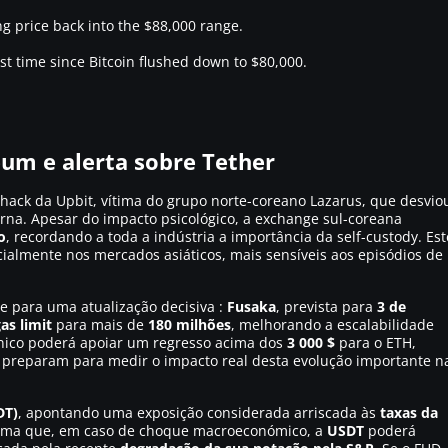
ng price back into the $88,000 range.
rst time since Bitcoin flushed down to $80,000.
eum e alerta sobre Tether
ack da Upbit, vítima do grupo norte-coreano Lazarus, que desvio
rna. Apesar do impacto psicológico, a exchange sul-coreana
o
, recordando a toda a indústria a importância da self-custody. Est
ecialmente nos mercados asiáticos, mais sensíveis aos episódios de
e para uma atualização decisiva :
Fusaka
, prevista para
3 de
as limit
para mais de
180 milhões
, melhorando a escalabilidade
cnico poderá apoiar um regresso acima dos
3 000 $
para o ETH,
 preparam para medir o impacto real desta evolução importante n
DT)
, apontando uma exposição considerada arriscada às
taxas da
stima que, em caso de choque macroeconómico, a
USDT
poderá