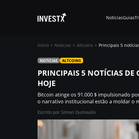
Notícias
Guias
T
Início
Noticias
Altcoins
Principais 5 notíc
NOTICIAS
ALTCOINS
Notícias
PRINCIPAIS 5 NOTÍCIAS D
HOJE
Guias
Bitcoin atinge os 91.000 $ impulsionado po
Trading
o narrativo institucional estão a moldar 
Escrito por
Simon Dumoulin
Onde comprar ?
Casino