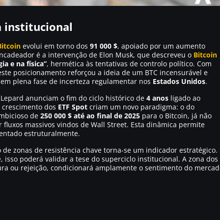
a institucional
Bitcoin
evolui em torno dos
91 000 $
, apoiado por um aumento
ncadeador é a intervenção de Elon Musk, que descreveu o
Bitcoin
a e na física”
, hermética às tentativas de controlo político. Com
ste posicionamento reforçou a ideia de um BTC incensurável e
o em plena fase de incerteza regulamentar nos
Estados Unidos
.
Lepard anunciam o fim do ciclo histórico de
4 anos
ligado ao
 o crescimento dos
ETF Spot
criam um novo paradigma: o do
ambicioso de
250 000 $ até ao final de 2025
para o Bitcoin, já não
fluxos massivos vindos de Wall Street. Esta dinâmica permite
entado estruturalmente.
o de zonas de resistência chave torna-se um indicador estratégico.
 isso poderá validar a tese do superciclo institucional. A zona dos
ura ou rejeição, condicionará amplamente o sentimento do mercad