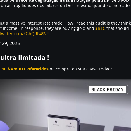
cada pela recente
degradação da sua notação pela S&P
. Se o FUD
orda as fragilidades dos pilares da DeFi, mesmo quando o mercado
ng a massive interest rate trade. How I read this audit is they think
est income. In response, they are buying gold and
$BTC
that should
.twitter.com/ZGhQRP4SVF
29, 2025
ultra limitada !
e
90 $ em BTC oferecidos
na compra da sua chave Ledger.