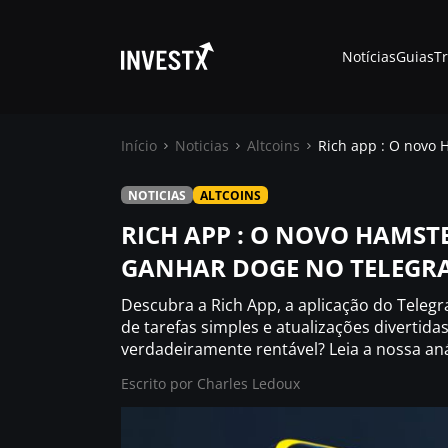
Notícias
Guias
T
Início
Noticias
Altcoins
Rich app : O novo 
NOTICIAS
ALTCOINS
Notícias
RICH APP : O NOVO HAMST
GANHAR DOGE NO TELEGRA
Guias
Descubra a Rich App, a aplicação do Teleg
Trading
de tarefas simples e atualizações divertid
verdadeiramente rentável? Leia a nossa an
Escrito por
Onde comprar ?
Charles Ledoux
Casino