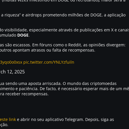
 a riqueza”
e airdrops prometendo milhões de DOGE, a aplicação
 visibilidade, especialmente através de publicações em X e canai
acumulado
DOGE
.
as são escassos. Em fóruns como o Reddit, as opiniões divergem:
outros apontam atrasos ou falta de recompensas.
o/3yqo0o0xsx
pic.twitter.com/YNLYzfuiln
ch 12, 2025
ua sendo uma aposta arriscada. O mundo das criptomoedas
nimento e paciência. De facto, é necessário esperar mais de um m
ra receber recompensas.
este link
e abrir no seu aplicativo Telegram. Depois, siga as
ação.