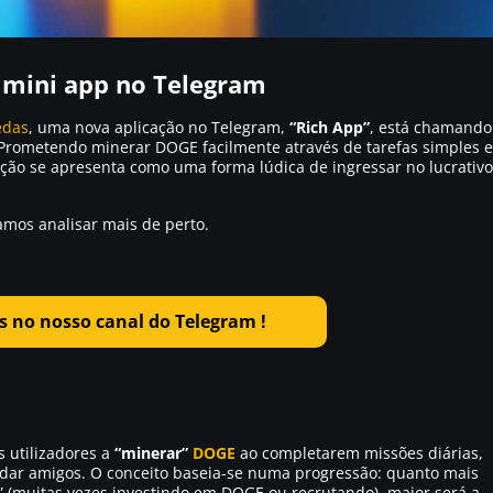
mini app no Telegram
edas
, uma nova aplicação no Telegram,
“Rich App”
, está chamando
 Prometendo minerar DOGE facilmente através de tarefas simples e
ação se apresenta como uma forma lúdica de ingressar no lucrativo
amos analisar mais de perto.
 no nosso canal do Telegram !
 utilizadores a
“minerar”
DOGE
ao completarem missões diárias,
idar amigos. O conceito baseia-se numa progressão: quanto mais
”
(muitas vezes investindo em DOGE ou recrutando), maior será a