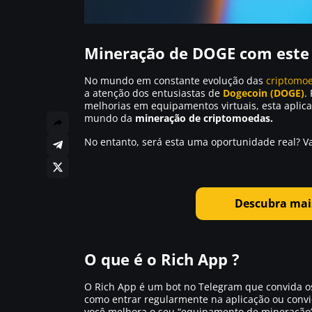
Mineração de DOGE com este 
No mundo em constante evolução das
criptomo
a atenção dos entusiastas de
Dogecoin (DOGE)
.
melhorias em equipamentos virtuais, esta aplic
mundo da
mineração de criptomoedas.
No entanto, será esta uma oportunidade real? V
Descubra mais
O que é o Rich App ?
O Rich App é um bot no Telegram que convida os
como entrar regularmente na aplicação ou conv
você melhora o seu
“equipamento de mineração