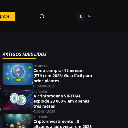
egram
PT
ARTIGOS MAIS LIDOS
COMPRAR
Como comprar Ethereum
(ETH) em 2026: Guia fácil para
principiantes
29/09/2025
s
ALTCOINS
A criptomoeda VIRTUAL
explode 23 000% em apenas
três meses
ah
02/01/2025
ALTCOINS
Cripto-investimento : 3
altcoins a aproveitar em 2025