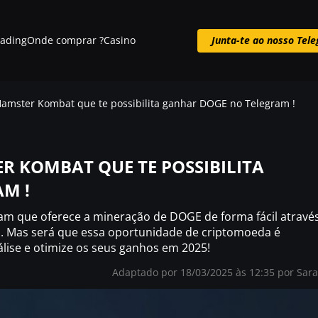
rading
Onde comprar ?
Casino
Junta-te ao nosso Tel
Junta-te ao nosso Telegram
Hamster Kombat que te possibilita ganhar DOGE no Telegram !
ER KOMBAT QUE TE POSSIBILITA
M !
ram que oferece a mineração de DOGE de forma fácil atravé
as. Mas será que essa oportunidade de criptomoeda é
álise e otimize os seus ganhos em 2025!
Adaptado por 18/03/2025 às 12:35 por
Sar