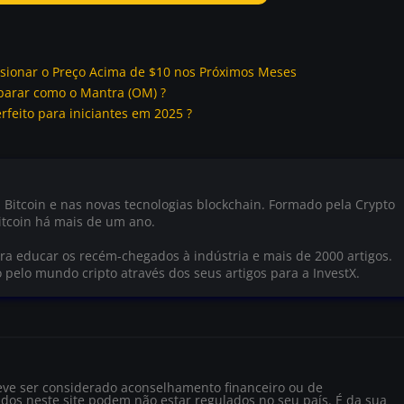
sionar o Preço Acima de $10 nos Próximos Meses
parar como o Mantra (OM) ?
rfeito para iniciantes em 2025 ?
 Bitcoin e nas novas tecnologias blockchain. Formado pela Crypto
tcoin há mais de um ano.
a educar os recém-chegados à indústria e mais de 2000 artigos.
o pelo mundo cripto através dos seus artigos para a InvestX.
eve ser considerado aconselhamento financeiro ou de
dos neste site podem não estar regulados no seu país. É da sua