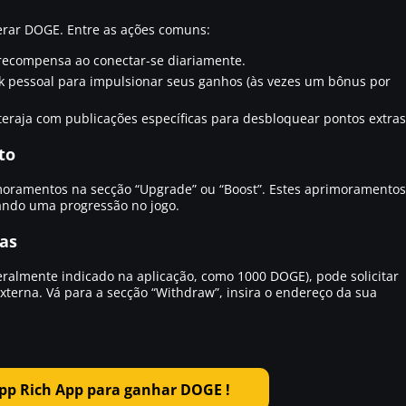
erar DOGE. Entre as ações comuns:
recompensa ao conectar-se diariamente.
nk pessoal para impulsionar seus ganhos (às vezes um bônus por
teraja com publicações específicas para desbloquear pontos extras
to
oramentos na secção “Upgrade” ou “Boost”. Estes aprimoramentos
ando uma progressão no jogo.
sas
geralmente indicado na aplicação, como 1000 DOGE), pode solicitar
terna. Vá para a secção “Withdraw”, insira o endereço da sua
app Rich App para ganhar DOGE !