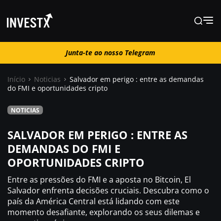
Junta-te ao nosso Telegram
Junta-te ao nosso Telegram
Início
Noticias
Salvador em perigo : entre as demandas
do FMI e oportunidades cripto
Notícias
NOTICIAS
Guias
SALVADOR EM PERIGO : ENTRE AS
DEMANDAS DO FMI E
OPORTUNIDADES CRIPTO
Trading
Entre as pressões do FMI e a aposta no Bitcoin, El
Onde comprar ?
Salvador enfrenta decisões cruciais. Descubra como o
país da América Central está lidando com este
momento desafiante, explorando os seus dilemas e
Casino