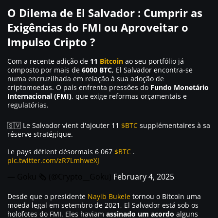
O Dilema de El Salvador : Cumprir as
Exigências do FMI ou Aproveitar o
Impulso Cripto ?
Com a recente adição de
11
Bitcoin
ao seu portfólio já
composto por mais de
6000 BTC
, El Salvador encontra-se
numa encruzilhada em relação à sua adoção de
criptomoedas. O país enfrenta pressões do
Fundo Monetário
Internacional (FMI)
, que exige reformas orçamentais e
regulatórias.
🇸🇻 Le Salvador vient d'ajouter 11
$BTC
supplémentaires à sa
réserve stratégique.
Le pays détient désormais 6 067
$BTC
.
pic.twitter.com/zR7LmhweXJ
— Goku 🗞 (@Crypto__Goku)
February 4, 2025
Desde que o presidente
Nayib Bukele
tornou o Bitcoin uma
moeda legal em setembro de 2021, El Salvador está sob os
holofotes do FMI. Eles haviam
assinado um acordo
alguns