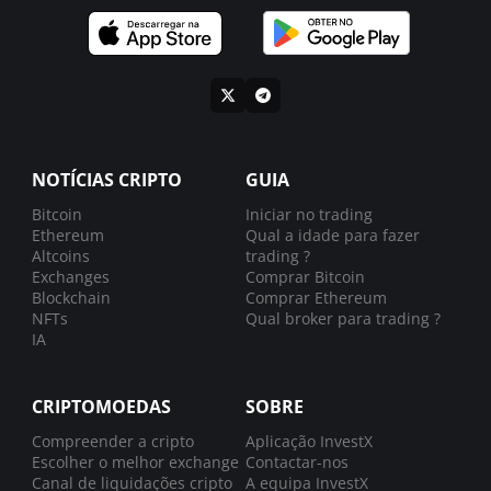
NOTÍCIAS CRIPTO
GUIA
Bitcoin
Iniciar no trading
Ethereum
Qual a idade para fazer
Altcoins
trading ?
Exchanges
Comprar Bitcoin
Blockchain
Comprar Ethereum
NFTs
Qual broker para trading ?
IA
CRIPTOMOEDAS
SOBRE
Compreender a cripto
Aplicação InvestX
Escolher o melhor exchange
Contactar-nos
Canal de liquidações cripto
A equipa InvestX