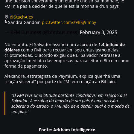
une décision souveraine d'un état de choisir sa monnaie, le
FMI n'a pas a décider de quelle est la monnaie d'un pays"
💬
@StachAlex
🎙️ Sandra Gandoin
pic.twitter.com/z9BSj9lmoy
— BFM Business (@bfmbusiness)
February 3, 2025
No entanto, El Salvador assinou um acordo de
1,4 bilhão de
dólares
com o FMI para recuar em seu entusiasmo pelas
criptomoedas. O acordo exigiu que El Salvador retirasse a
aprovação imediata das empresas para aceitar o Bitcoin como
forma de pagamento.
Alexandre, estrategista da Paymium, explica que “há uma
reação visceral” por parte do FMI em relação ao Bitcoin:
“O FMI teve uma atitude bastante condenável em relação a El
Salvador. A escolha da moeda de um país é uma decisão
soberana do estado, o FMI não deve decidir qual é a moeda de
um país.”
Fonte: Arkham Intelligence