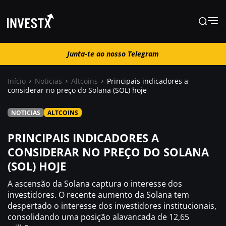
Junta-te ao nosso Telegram
Junta-te ao nosso Telegram
Início
Noticias
Altcoins
Principais indicadores a
considerar no preço do Solana (SOL) hoje
Notícias
NOTICIAS
ALTCOINS
Guias
PRINCIPAIS INDICADORES A
CONSIDERAR NO PREÇO DO SOLANA
(SOL) HOJE
Trading
A ascensão da Solana captura o interesse dos
Onde comprar ?
investidores. O recente aumento da Solana tem
despertado o interesse dos investidores institucionais,
consolidando uma posição alavancada de 12,65
Casino