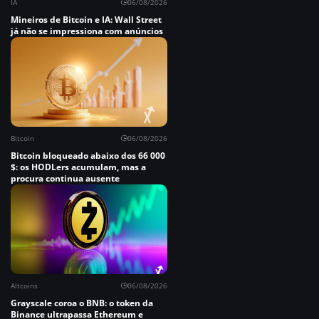
IA
06/08/2026
Mineiros de Bitcoin e IA: Wall Street
já não se impressiona com anúncios
Bitcoin
06/08/2026
Bitcoin bloqueado abaixo dos 66 000
$: os HODLers acumulam, mas a
procura continua ausente
Altcoins
06/08/2026
Grayscale coroa o BNB: o token da
Binance ultrapassa Ethereum e