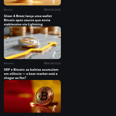
Bitcoin
06/08/2026
Glow: A Breez lança uma wallet
Bitcoin open source que envia
stablecoins via Lightning
Altcoins
06/08/2026
XRP e Bitcoin: as baleias acumulam
em silêncio — o bear market está a
chegar ao fim?