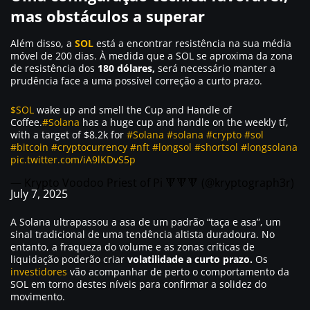
mas obstáculos a superar
Além disso, a
SOL
está a encontrar resistência na sua média
móvel de 200 dias. À medida que a SOL se aproxima da zona
de resistência dos
180 dólares,
será necessário manter a
prudência face a uma possível correção a curto prazo.
$SOL
wake up and smell the Cup and Handle of
Coffee.
#Solana
has a huge cup and handle on the weekly tf,
with a target of $8.2k for
#Solana
#solana
#crypto
#sol
#bitcoin
#cryptocurrency
#nft
#longsol
#shortsol
#longsolana
pic.twitter.com/iA9lKDvS5p
— Krypto Voodoo Priest of Pi 🔻🔻🔻 (@kryptograph3r)
July 7, 2025
A Solana ultrapassou a asa de um padrão “taça e asa”, um
sinal tradicional de uma tendência altista duradoura. No
entanto, a fraqueza do volume e as zonas críticas de
liquidação poderão criar
volatilidade a curto prazo.
Os
investidores
vão acompanhar de perto o comportamento da
SOL em torno destes níveis para confirmar a solidez do
movimento.