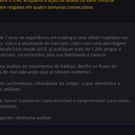
bre o STRC enquanto a ação cai abaixo do valor nominal
es em resgates em quatro semanas consecutivas
e 7 anos de experiência em trading e uma sólida trajetória nas
as, cubro a atualidade do mercado cripto com uma abordagem
 blockchain desde 2019, já publiquei mais de 1.200 artigos e
ckchain, reconhecidos pela sua fiabilidade e clareza.
na análise de movimentos de baleias, decifro os fluxos da
as de mercado antes que se tornem evidentes.
Éric Larchevêque, cofundador da Ledger, o que demonstra a
s análises.
 tornar o universo cripto acessível e compreensível para todos,
erientes.
o perder nenhuma análise.