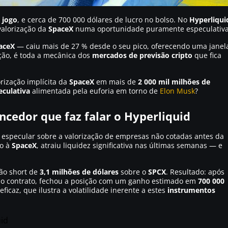
 jogo
, e cerca de 700 000 dólares de lucro no bolso. No
Hyperliqui
valorização da
SpaceX
numa oportunidade puramente especulativa
aceX
— caiu mais de 27 % desde o seu pico, oferecendo uma janel
ação, é toda a mecânica dos
mercados de previsão cripto
que fica
orização implícita da
SpaceX
em mais de
2 000 mil milhões de
eculativa
alimentada pela euforia em torno de
Elon Musk
?
ncedor que faz falar o Hyperliquid
especular sobre a valorização de empresas não cotadas antes da
do à
SpaceX
, atraiu liquidez significativa nas últimas semanas — e
ão short de
3,1 milhões de dólares
sobre o
SPCX
. Resultado: após
do contrato, fechou a posição com um ganho estimado em
700 000
eficaz, que ilustra a volatilidade inerente a estes
instrumentos