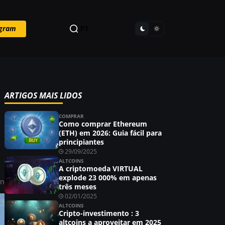
egram
PT
ARTIGOS MAIS LIDOS
COMPRAR
Como comprar Ethereum
(ETH) em 2026: Guia fácil para
principiantes
29/09/2025
ALTCOINS
A criptomoeda VIRTUAL
explode 23 000% em apenas
in
três meses
02/01/2025
ALTCOINS
Cripto-investimento : 3
altcoins a aproveitar em 2025