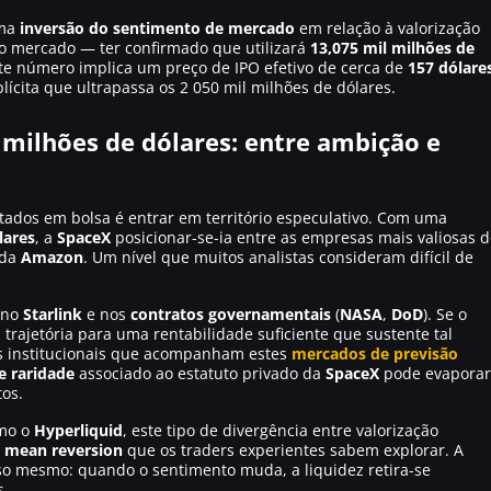
uma
inversão do sentimento de mercado
em relação à valorização
 mercado — ter confirmado que utilizará
13,075 mil milhões de
ste número implica um preço de IPO efetivo de cerca de
157 dólare
plícita que ultrapassa os 2 050 mil milhões de dólares.
 milhões de dólares: entre ambição e
tados em bolsa é entrar em território especulativo. Com uma
lares
, a
SpaceX
posicionar-se-ia entre as empresas mais valiosas 
 da
Amazon
. Um nível que muitos analistas consideram difícil de
 no
Starlink
e nos
contratos governamentais
(
NASA
,
DoD
). Se o
trajetória para uma rentabilidade suficiente que sustente tal
es institucionais que acompanham estes
mercados de previsão
e raridade
associado ao estatuto privado da
SpaceX
pode evaporar
os.
mo o
Hyperliquid
, este tipo de divergência entre valorização
e
mean reversion
que os traders experientes sabem explorar. A
sso mesmo: quando o sentimento muda, a liquidez retira-se
s.