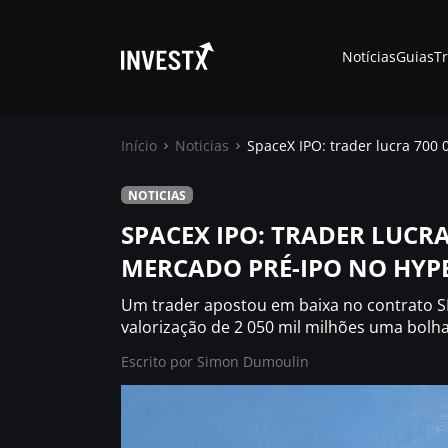
Notícias
Guias
T
Início
Noticias
SpaceX IPO: trader lucra 700 
NOTICIAS
Notícias
SPACEX IPO: TRADER LUCRA
MERCADO PRÉ-IPO NO HYP
Guias
Um trader apostou em baixa no contrato SP
Trading
valorização de 2 050 mil milhões uma bolha
Escrito por
Simon Dumoulin
Onde comprar ?
Casino