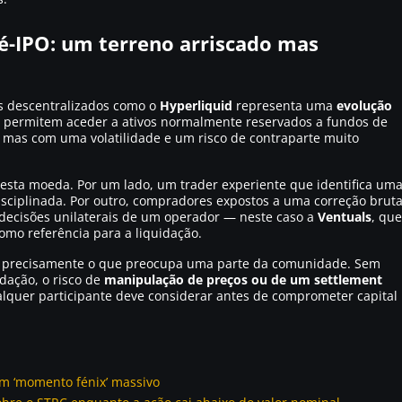
é-IPO: um terreno arriscado mas
s descentralizados como o
Hyperliquid
representa uma
evolução
s permitem aceder a ativos normalmente reservados a fundos de
— mas com uma volatilidade e um risco de contraparte muito
desta moeda. Por um lado, um trader experiente que identifica um
isciplinada. Por outro, compradores expostos a uma correção bruta
 decisões unilaterais de um operador — neste caso a
Ventuals
, que
como referência para a liquidação.
é precisamente o que preocupa uma parte da comunidade. Sem
idação, o risco de
manipulação de preços ou de um settlement
quer participante deve considerar antes de comprometer capital
um ‘momento fénix’ massivo