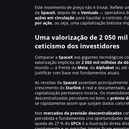
Este movimento de preço não é trivial. Reflete 
da
SpaceX
, depois de a
Ventuals
— operadora do
ações em circulação
para liquidar o contrato. E
por ação
, ou seja, uma capitalização bolsista im
Uma valorização de 2 050 mil
ceticismo dos investidores
Comparar a
SpaceX
aos gigantes tecnológicos co
valorização implícita de
2 050 mil milhões de dó
mundo — à frente da
Meta
, da
Alphabet
ou até
justificar com base nos fundamentos atuais.
As receitas da
SpaceX
assentam principalmente
crescimento do
Starlink
é real e documentado, a 
capitalização permanece incerta. Os investidor
descentralizados percebem-no bem: o
prémio d
se rapidamente assim que surjam dados concret
Nos
mercados de previsão descentralizados
co
percebida e fundamentos cria oportunidades d
queda de 27 % do
SPCX
é a ilustração direta di
rapidamente e as posições longas ficam exposta