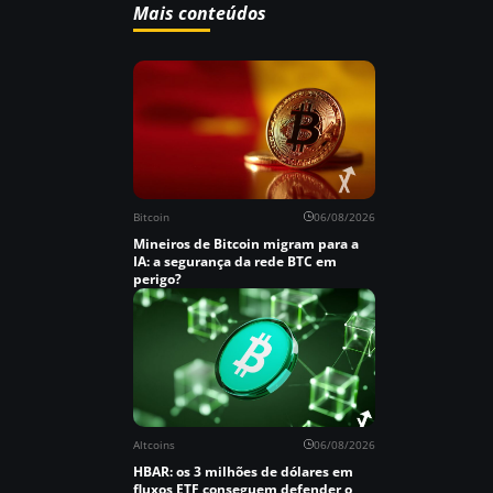
Mais conteúdos
Bitcoin
06/08/2026
Mineiros de Bitcoin migram para a
IA: a segurança da rede BTC em
perigo?
Altcoins
06/08/2026
HBAR: os 3 milhões de dólares em
fluxos ETF conseguem defender o