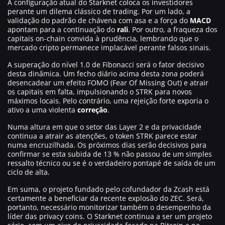
A configuração atual do Starknet coloca os investidores
perante um dilema clássico de trading. Por um lado, a
validação do padrão de chávena com asa e a força do
MACD
apontam para a continuação do
rali
. Por outro, a fraqueza dos
capitais on-chain convida à prudência, lembrando que o
mercado cripto permanece implacável perante falsos sinais.
A superação do nível 1.0 de Fibonacci será o fator decisivo
desta dinâmica. Um fecho diário acima desta zona poderá
desencadear um efeito FOMO (Fear Of Missing Out) e atrair
os capitais em falta, impulsionando o STRK para novos
máximos locais. Pelo contrário, uma rejeição forte exporia o
ativo a uma violenta
correção
.
Numa altura em que o setor das Layer 2 e da privacidade
continua a atrair as atenções, o token STRK parece estar
numa encruzilhada. Os próximos dias serão decisivos para
confirmar se esta subida de 13 % não passou de um simples
ressalto técnico ou se é o verdadeiro pontapé de saída de um
ciclo de alta.
Em suma, o projeto fundado pelo cofundador da Zcash está
certamente a beneficiar da recente explosão do ZEC. Será,
portanto, necessário monitorizar também o desempenho da
líder das privacy coins. O Starknet continua a ser um projeto