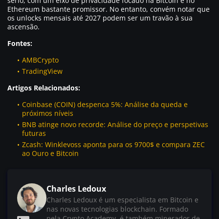
sério, com um eixo de privacidade focado na Bitcoin e no
Ethereum bastante promissor. No entanto, convém notar que
os unlocks mensais até 2027 podem ser um travão à sua
ascensão.
Fontes:
AMBCrypto
TradingView
Artigos Relacionados:
Coinbase (COIN) despenca 5%: Análise da queda e
próximos níveis
BNB atinge novo recorde: Análise do preço e perspetivas
futuras
Zcash: Winklevoss aponta para os 9700$ e compara ZEC
ao Ouro e Bitcoin
Charles Ledoux
Charles Ledoux é um especialista em Bitcoin e
nas novas tecnologias blockchain. Formado
pela Crypto Academy, é também minerador de