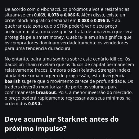
De acordo com o Fibonacci, os próximos alvos e resistências
situam-se em
0,069, 0,078 e 0,086 $.
Além disso, existe um
order block no gráfico semanal em
0,088 e 0,096 $.
É ao
quebrar esta zona que o STRK poderá ver o seu preço
acelerar em alta, uma vez que se trata de uma zona que será
protegida pela smart money. Quebrá-la em alta significa que
os compradores dominam verdadeiramente os vendedores
para uma tendência duradoura.
No entanto, paira uma sombra sobre este cenário idílico. Os
dados on-chain revelam que os fluxos de capital permanecem
relativamente fracos. Embora o
RSI
(Relative Strength Index)
ainda deixe uma margem de progressão, esta divergência
bearish
sugere que o movimento carece de profundidade. Os
traders deverão monitorizar de perto os volumes para
confirmar este
breakout
. Pois, à menor inversão do mercado,
o preço poderá rapidamente regressar aos seus mínimos na
ordem dos
0,05 $.
Deve acumular Starknet antes do
próximo impulso?