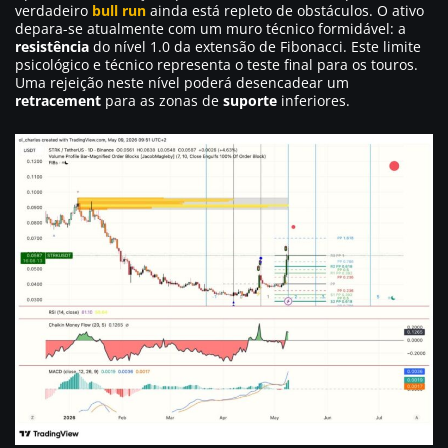
verdadeiro
bull run
ainda está repleto de obstáculos. O ativo
depara-se atualmente com um muro técnico formidável: a
resistência
do nível 1.0 da extensão de Fibonacci. Este limite
psicológico e técnico representa o teste final para os touros.
Uma rejeição neste nível poderá desencadear um
retracement
para as zonas de
suporte
inferiores.