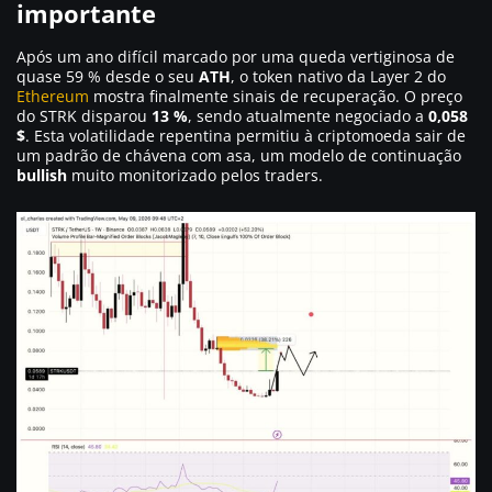
importante
Após um ano difícil marcado por uma queda vertiginosa de
quase 59 % desde o seu
ATH
, o token nativo da Layer 2 do
Ethereum
mostra finalmente sinais de recuperação. O preço
do STRK disparou
13 %
, sendo atualmente negociado a
0,058
$
. Esta volatilidade repentina permitiu à criptomoeda sair de
um padrão de chávena com asa, um modelo de continuação
bullish
muito monitorizado pelos traders.