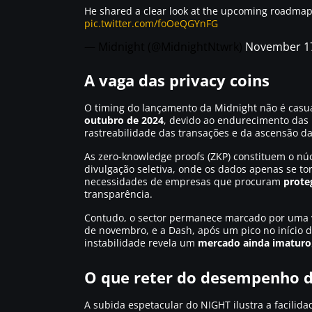
He shared a clear look at the upcoming roadmap 
pic.twitter.com/foOeQGYnFG
— Midnight (@MidnightNtwrk)
November 17
A vaga das privacy coins
O timing do lançamento da Midnight não é casu
outubro de 2024
, devido ao endurecimento das 
rastreabilidade das transações e da ascensão d
As zero-knowledge proofs (ZKP) constituem o n
divulgação seletiva, onde os dados apenas se t
necessidades de empresas que procuram
prote
transparência.
Contudo, o sector permanece marcado por uma
de novembro, e a Dash, após um pico no início
instabilidade revela um
mercado ainda imaturo
O que reter do desempenho 
A subida espetacular do NIGHT ilustra a facilid