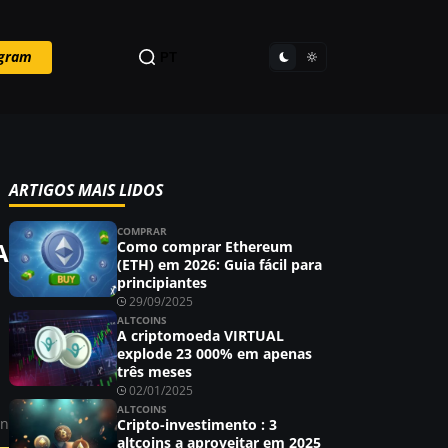
egram
PT
ARTIGOS MAIS LIDOS
COMPRAR
A
Como comprar Ethereum
(ETH) em 2026: Guia fácil para
principiantes
29/09/2025
ALTCOINS
A criptomoeda VIRTUAL
explode 23 000% em apenas
três meses
02/01/2025
ALTCOINS
in
Cripto-investimento : 3
altcoins a aproveitar em 2025