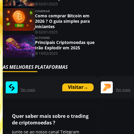
02/01/2025
COMPRAR
Como comprar Bitcoin em
2026 ? O guia simples para
iniciantes
02/01/2025
ALTCOINS
Principais Criptomoedas que
Irão Explodir em 2025
19/02/2025
AS MELHORES PLATAFORMAS
Visitar
→
Ver mais
Ver mais
Quer saber mais sobre o trading
de criptomoedas ?
Junte-se ao nosso canal Telegram