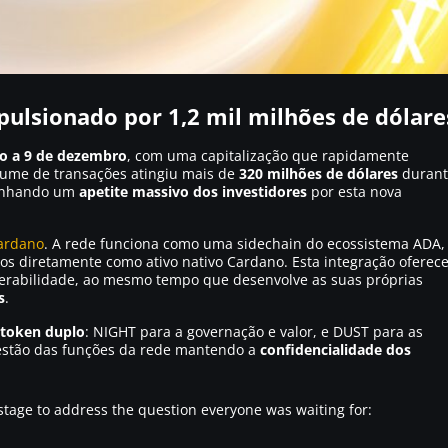
ulsionado por 1,2 mil milhões de dólare
o a 9 de dezembro
, com uma capitalização que rapidamente
lume de transações atingiu mais de
320 milhões de dólares
durant
munhando um
apetite massivo dos investidores
por esta nova
ardano
. A rede funciona como uma sidechain do ecossistema ADA,
idos diretamente como ativo nativo Cardano. Esta integração oferec
perabilidade, ao mesmo tempo que desenvolve as suas próprias
s
.
 token duplo
: NIGHT para a governação e valor, e DUST para as
gestão das funções da rede mantendo a
confidencialidade dos
stage to address the question everyone was waiting for: