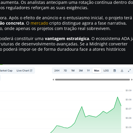
 aumenta. Os analistas antecipam uma rotação contínua dentro do
os reguladores reforçam as suas exigências.
a. Após o efeito de anúncio e o entusiasmo inicial, o projeto terá
ção concreta
. O
mercado
cripto distingue agora a fase narrativa,
o, onde apenas os projetos com tração real sobrevivem.
poderá constituir uma
vantagem estratégica
. O ecossistema ADA j
ruturas de desenvolvimento avançadas. Se a Midnight converter
eto poderá impor-se de forma duradoura face a atores históricos