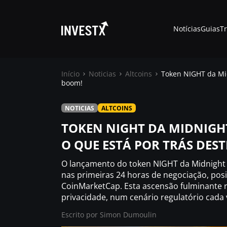
Notícias
Guias
T
Início
Noticias
Altcoins
Token NIGHT da Mid
boom!
Notícias
NOTICIAS
ALTCOINS
TOKEN NIGHT DA MIDNIGH
Guias
O QUE ESTÁ POR TRÁS DES
O lançamento do token NIGHT da Midnigh
Trading
nas primeiras 24 horas de negociação, po
CoinMarketCap. Esta ascensão fulminante r
Onde comprar ?
privacidade, num cenário regulatório cada 
Escrito por
Simon Dumoulin
Casino