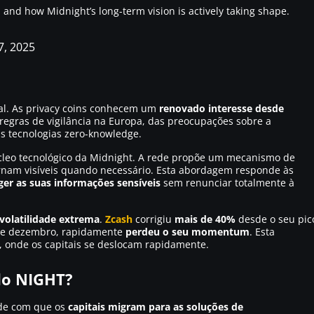
and how Midnight’s long-term vision is actively taking shape.
, 2025
al. As privacy coins conhecem um
renovado interesse desde
regras de vigilância na Europa, das preocupações sobre a
as tecnologias zero-knowledge.
úcleo tecnológico da Midnight. A rede propõe um mecanismo de
ornam visíveis quando necessário. Esta abordagem responde às
ger as suas informações sensíveis
sem renunciar totalmente à
volatilidade extrema
.
Zcash
corrigiu
mais de 40%
desde o seu pic
 de dezembro, rapidamente
perdeu o seu momentum
. Esta
, onde os capitais se deslocam rapidamente.
do NIGHT?
ade com que os
capitais migram para as soluções de