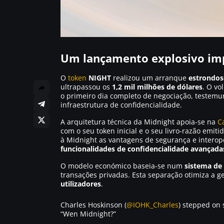
Um lançamento explosivo imp
O
token
NIGHT
realizou um arranque
estrondos
ultrapassou os
1,2 mil milhões de dólares
. O vo
o primeiro dia completo de negociação, teste
infraestrutura de confidencialidade.
A arquitetura técnica da Midnight apoia-se na
C
com o seu token inicial e o seu livro-razão emit
à Midnight as vantagens de segurança e intero
funcionalidades de confidencialidade avançada
O modelo económico baseia-se num
sistema de
transações privadas. Esta separação otimiza a 
utilizadores
.
Charles Hoskinson (
@IOHK_Charles
) stepped on 
“Wen Midnight?”