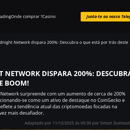
rading
Onde comprar ?
Casino
Junta-te ao nosso Tel
Junta-te ao nosso Telegram
night Network dispara 200%: Descubra o que está por trás deste
T NETWORK DISPARA 200%: DESCUBR
TE BOOM!
t Network surpreende com um aumento de cerca de 200%
sicionando-se como um ativo de destaque no CoinGecko e
eflete a tendência atual das criptomoedas focadas na
vez mais desafiador.
Adaptado por 11/12/2025 às 09:30 por
Simon Dumoul