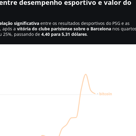
ntre desempenho esportivo e valor do
elação significativa
entre os resultados desportivos do PSG e as
4, após a
vitória do clube parisiense sobre o Barcelona
nos quarto
biu 25%, passando de
4,40 para 5,31 dólares
.