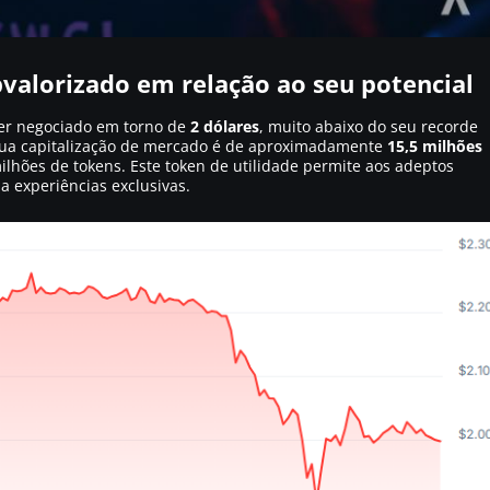
bvalorizado em relação ao seu potencial
er negociado em torno de
2 dólares
, muito abaixo do seu recorde
sua capitalização de mercado é de aproximadamente
15,5 milhões
ilhões de tokens. Este token de utilidade permite aos adeptos
a experiências exclusivas.