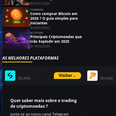
02/01/2025
COMPRAR
Como comprar Bitcoin em
2026 ? O guia simples para
iniciantes
02/01/2025
ALTCOINS
Principais Criptomoedas que
Irão Explodir em 2025
19/02/2025
AS MELHORES PLATAFORMAS
Visitar
→
Ver mais
Ver mais
Quer saber mais sobre o trading
de criptomoedas ?
Junte-se ao nosso canal Telegram