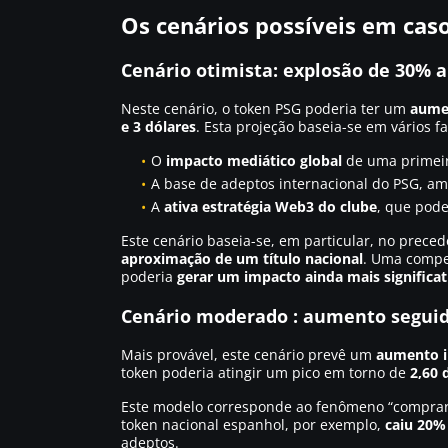
Os cenários possíveis em caso 
Cenário otimista: explosão de 30% 
Neste cenário, o token PSG poderia ter um
aume
e 3 dólares
. Esta projeção baseia-se em vários fa
O
impacto mediático global
de uma primeira
A base de adeptos internacional do PSG, a
A
ativa estratégia Web3 do clube
, que pode
Este cenário baseia-se, em particular, no prece
aproximação de um título nacional
. Uma compe
poderia
gerar um impacto ainda mais significat
Cenário moderado : aumento seguid
Mais provável, este cenário prevê um
aumento i
token poderia atingir um pico em torno de
2,60 
Este modelo corresponde ao fenômeno “comprar o
token nacional espanhol, por exemplo,
caiu 20% 
adeptos.