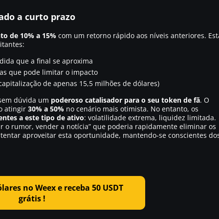
ado a curto prazo
to de 10% a 15%
com um retorno rápido aos níveis anteriores. Est
itantes:
dida que a final se aproxima
as que pode limitar o impacto
capitalização de apenas 15,5 milhões de dólares)
a sem dúvida um
poderoso catalisador para o seu token de fã
. O
o atingir
30% a 50%
no cenário mais otimista. No entanto, os
entes a este tipo de ativo
: volatilidade extrema, liquidez limitada.
r o rumor, vender a notícia” que poderia rapidamente eliminar os
 tentar aproveitar esta oportunidade, mantendo-se conscientes do
ólares no Weex e receba 50 USDT
grátis !