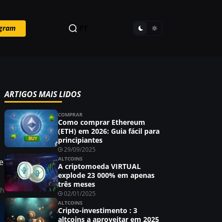
egram
PT
ARTIGOS MAIS LIDOS
COMPRAR
Como comprar Ethereum
(ETH) em 2026: Guia fácil para
principiantes
29/09/2025
ALTCOINS
e
A criptomoeda VIRTUAL
explode 23 000% em apenas
três meses
ah
02/01/2025
ALTCOINS
Cripto-investimento : 3
altcoins a aproveitar em 2025