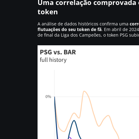
Uma correlação comprovada e
token
A análise de dados históricos confirma uma
corr
flutuações do seu token de fã
. Em abril de 202
de final da Liga dos Campeões, o token PSG su