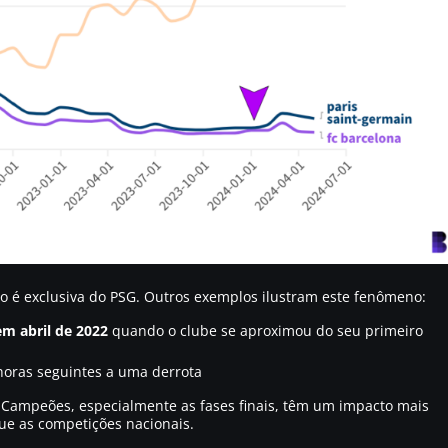
ão é exclusiva do PSG. Outros exemplos ilustram este fenômeno:
m abril de 2022
quando o clube se aproximou do seu primeiro
oras seguintes a uma derrota
 Campeões, especialmente as fases finais, têm um impacto mais
e as competições nacionais.