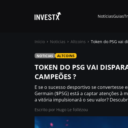
Notícias
Guias
T
Início
Noticias
Altcoins
Token do PSG vai d
NOTICIAS
ALTCOINS
Notícias
TOKEN DO PSG VAI DISPAR
CAMPEÕES ?
Guias
E se o sucesso desportivo se convertesse 
Trading
Germain ($PSG) está a captar atenções à 
a vitória impulsionará o seu valor? Descubr
Escrito por
Onde comprar ?
Hugo Le follézou
Casino