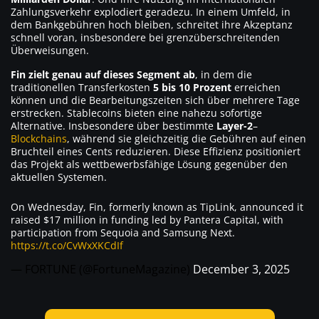
Zahlungsverkehr explodiert geradezu. In einem Umfeld, in
dem Bankgebühren hoch bleiben, schreitet ihre Akzeptanz
schnell voran, insbesondere bei grenzüberschreitenden
Überweisungen.
Fin zielt genau auf dieses Segment ab
, in dem die
traditionellen Transferkosten
5 bis 10 Prozent
erreichen
können und die Bearbeitungszeiten sich über mehrere Tage
erstrecken. Stablecoins bieten eine nahezu sofortige
Alternative. Insbesondere über bestimmte
Layer-2
–
Blockchains
, während sie gleichzeitig die Gebühren auf einen
Bruchteil eines Cents reduzieren. Diese Effizienz positioniert
das Projekt als wettbewerbsfähige Lösung gegenüber den
aktuellen Systemen.
On Wednesday, Fin, formerly known as TipLink, announced it
raised $17 million in funding led by Pantera Capital, with
participation from Sequoia and Samsung Next.
https://t.co/CvWxXKCdIf
— FORTUNE (@FortuneMagazine)
December 3, 2025