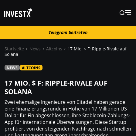
Telegram beitreten
Telegram beitreten
Startseite
News
Altcoins
17 Mio. $ F: Ripple-Rivale auf
Solana
News
NEWS
ALTCOINS
Lernen
17 MIO. $ F: RIPPLE-RIVALE AUF
SOLANA
Trading
Zwei ehemalige Ingenieure von Citadel haben gerade
eine Finanzierungsrunde in Höhe von 17 Millionen US-
Dollar für Fin abgeschlossen, ihre Stablecoin-Zahlungs-
Wo kaufen ?
App für internationale Überweisungen. Diese Startup
profitiert von der steigenden Nachfrage nach schnellen
Casino
und kostengünstigen grenzüberschreitenden