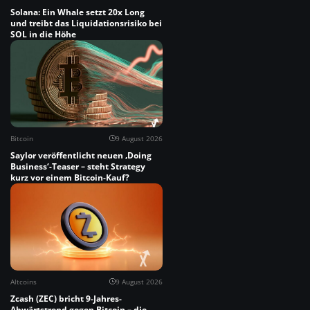
Solana: Ein Whale setzt 20x Long
und treibt das Liquidationsrisiko bei
SOL in die Höhe
Bitcoin
9 August 2026
Saylor veröffentlicht neuen ‚Doing
Business‘-Teaser – steht Strategy
kurz vor einem Bitcoin-Kauf?
Altcoins
9 August 2026
Zcash (ZEC) bricht 9-Jahres-
Abwärtstrend gegen Bitcoin – die