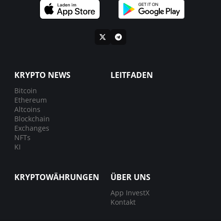
KRYPTO NEWS
LEITFADEN
Bitcoin
Ethereum
Altcoins
Blockchain
Exchanges
NFTs
KI
KRYPTOWÄHRUNGEN
ÜBER UNS
App InvestX
Kontakt