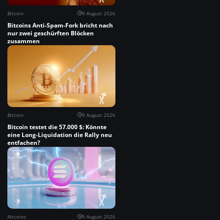
Bitcoin
9 August 2026
Bitcoins Anti-Spam-Fork bricht nach
nur zwei geschürften Blöcken
zusammen
Bitcoin
9 August 2026
Bitcoin testet die 57.000 $: Könnte
eine Long-Liquidation die Rally neu
entfachen?
Altcoins
9 August 2026