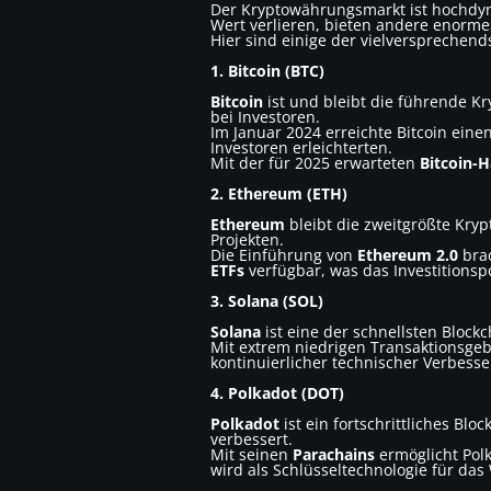
Der Kryptowährungsmarkt ist hochdy
Wert verlieren, bieten andere enormes
Hier sind einige der vielversprechen
1. Bitcoin (BTC)
Bitcoin
ist und bleibt die führende K
bei Investoren.
Im Januar 2024 erreichte Bitcoin ein
Investoren erleichterten.
Mit der für 2025 erwarteten
Bitcoin-H
2. Ethereum (ETH)
Ethereum
bleibt die zweitgrößte Kry
Projekten.
Die Einführung von
Ethereum 2.0
brac
ETFs
verfügbar, was das Investitionspo
3. Solana (SOL)
Solana
ist eine der schnellsten Block
Mit extrem niedrigen Transaktionsgeb
kontinuierlicher technischer Verbes
4. Polkadot (DOT)
Polkadot
ist ein fortschrittliches Bl
verbessert.
Mit seinen
Parachains
ermöglicht Polk
wird als Schlüsseltechnologie für da