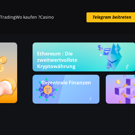
Trading
Wo kaufen ?
Casino
Telegram beitreten
Telegram beitreten
Ethereum : Die
zweitwertvollste
Kryptowährung
Dezentrale Finanzen