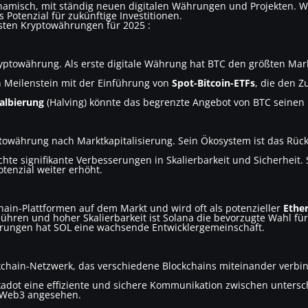
namisch, mit ständig neuen digitalen Währungen und Projekten. 
 Potenzial für zukünftige Investitionen.
dsten Kryptowährungen für 2025 :
ryptowährung. Als erste digitale Währung hat BTC den größten Mar
en Meilenstein mit der Einführung von
Spot-Bitcoin-ETFs
, die den Z
albierung
(Halving) könnte das begrenzte Angebot von BTC seinen 
ptowährung nach Marktkapitalisierung. Sein Ökosystem ist das Rüc
hte signifikante Verbesserungen in Skalierbarkeit und Sicherheit. 
tenzial weiter erhöht.
chain-Plattformen auf dem Markt und wird oft als potenzieller
Ethe
ühren und hoher Skalierbarkeit ist Solana die bevorzugte Wahl fü
serungen hat SOL eine wachsende Entwicklergemeinschaft.
ockchain-Netzwerk, das verschiedene Blockchains miteinander verbi
adot eine effiziente und sichere Kommunikation zwischen untersc
s Web3 angesehen.