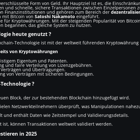
 verschlüsselte Form von Geld. Ihr Hauptziel ist es, die Einschrän
n und schnelle, sichere Transaktionen zwischen Einzelpersonen z
n Finanzinstitutionen und gehören zum Bereich der
dezentralisie
 mit Bitcoin von
Satoshi Nakamoto
eingeführt.
ge für Kryptowährungen. Mit der steigenden Popularität von Bitco
n begannen, das gleiche System zu nutzen.
ogie heute genutzt ?
chain-Technologie ist mit der weltweit führenden Kryptowährung
seits von Kryptowährungen
eistigem Eigentum und Patenten.
ung und faire Verteilung von Lizenzgebühren.
on Verträgen und Übertragungen.
ung von Verträgen mit sicheren Bedingungen.
-Technologie ?
euen Block, der zur bestehenden Blockchain hinzugefügt wird.
vielen Netzwerkteilnehmern überprüft, was Manipulationen nahez
elt und enthält Daten wie Zeitstempel und Validierungsdetails.
t ist, können Transaktionen weltweit validiert werden.
tieren in 2025