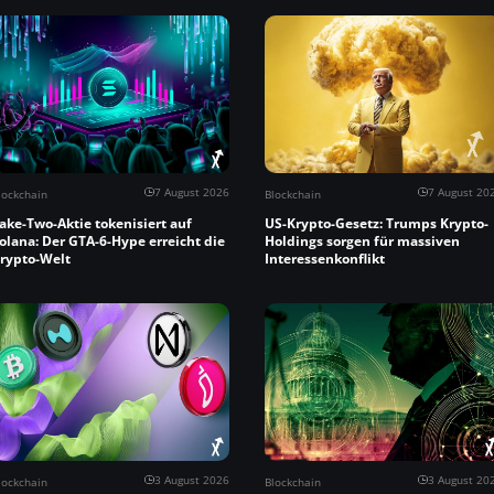
7 August 2026
7 August 20
lockchain
Blockchain
ake-Two-Aktie tokenisiert auf
US-Krypto-Gesetz: Trumps Krypto-
olana: Der GTA-6-Hype erreicht die
Holdings sorgen für massiven
rypto-Welt
Interessenkonflikt
3 August 2026
3 August 20
lockchain
Blockchain