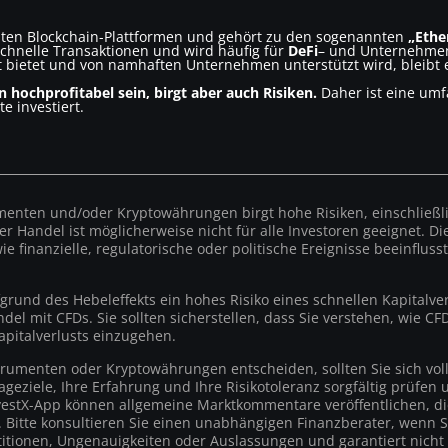
gsten Blockchain-Plattformen und gehört zu den sogenannten
„Ethe
schnelle Transaktionen und wird häufig für
DeFi
– und Unternehmen
t bietet und von namhaften Unternehmen unterstützt wird, bleibt 
hochprofitabel sein, birgt aber auch Risiken.
Daher ist eine umf
e investiert.
enten und/oder Kryptowährungen birgt hohe Risiken, einschließlic
eser Handel ist möglicherweise nicht für alle Investoren geeignet.
ie finanzielle, regulatorische oder politische Ereignisse beeinflu
rund des Hebeleffekts ein hohes Risiko eines schnellen Kapitalver
del mit CFDs. Sie sollten sicherstellen, dass Sie verstehen, wie C
apitalverlusts einzugehen.
strumenten oder Kryptowährungen entscheiden, sollten Sie sich vo
geziele, Ihre Erfahrung und Ihre Risikotoleranz sorgfältig prüfen
vestX-App können allgemeine Marktkommentare veröffentlichen, di
en. Bitte konsultieren Sie einen unabhängigen Finanzberater, wenn
titionen, Ungenauigkeiten oder Auslassungen und garantiert nicht d