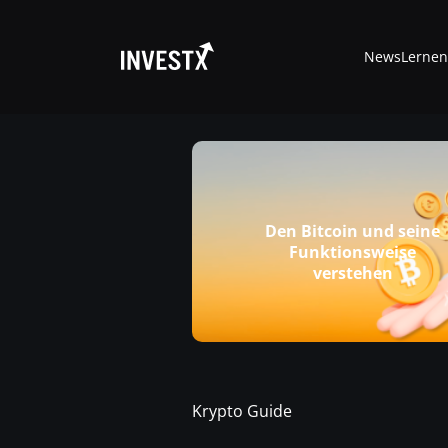
News
Lernen
News
Den Bitcoin und seine
Funktionsweise
Lernen
verstehen
Trading
Wo kaufen ?
Krypto Guide
Casino