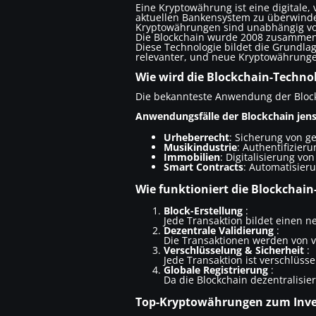
Eine Kryptowährung ist eine digitale,
aktuellen Bankensystem zu überwinde
Kryptowährungen sind unabhängig vo
Die Blockchain wurde 2008 zusammen
Diese Technologie bildet die Grundla
relevanter, und neue Kryptowährunge
Wie wird die Blockchain-Technol
Die bekannteste Anwendung der Block
Anwendungsfälle der Blockchain jen
Urheberrecht
: Sicherung von g
Musikindustrie
: Authentifizier
Immobilien
: Digitalisierung v
Smart Contracts
: Automatisier
Wie funktioniert die Blockchain
Block-Erstellung
:
Jede Transaktion bildet einen n
Dezentrale Validierung
:
Die Transaktionen werden von 
Verschlüsselung & Sicherheit
:
Jede Transaktion ist verschlüss
Globale Registrierung
:
Da die Blockchain dezentralisier
Top-Kryptowährungen zum Inves