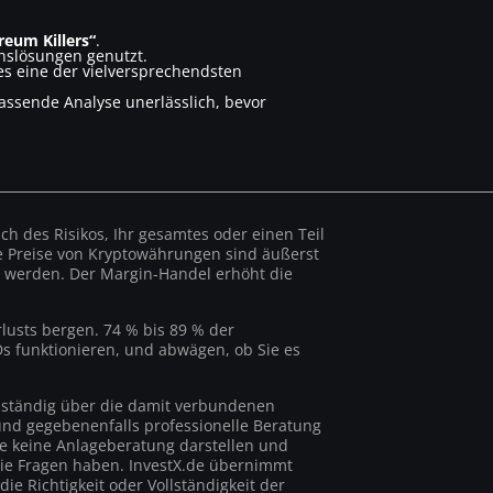
reum Killers“
.
slösungen genutzt.
es eine der vielversprechendsten
assende Analyse unerlässlich, bevor
h des Risikos, Ihr gesamtes oder einen Teil
 Die Preise von Kryptowährungen sind äußerst
sst werden. Der Margin-Handel erhöht die
lusts bergen. 74 % bis 89 % der
FDs funktionieren, und abwägen, ob Sie es
llständig über die damit verbundenen
 und gegebenenfalls professionelle Beratung
e keine Anlageberatung darstellen und
 Sie Fragen haben. InvestX.de übernimmt
ie Richtigkeit oder Vollständigkeit der