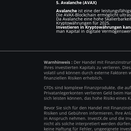
5. Avalanche (AVAX)
Avalanche
ist eine der leistungsfähi
Die AVAX-Blockchain ermöglicht ultra
Da Avalanche eine hohe Skalierbarkei
Kryptowährungen für 2025.
Investieren in Kryptowährungen kann 
man Kapital in digitale Vermögenswert
Warnhinweis :
Der Handel mit Finanzinstrum
Ihres investierten Kapitals zu verlieren. Di
volatil und können durch externe Faktoren w
finanziellen Risiken erheblich.
CFDs sind komplexe Finanzprodukte, die aufg
Privatanlegerkonten verlieren Geld beim Han
sich leisten können, das hohe Risiko eines K
Bevor Sie sich für den Handel mit Finanzin
Risiken und Gebühren informieren, Ihre Anla
in Anspruch nehmen. InvestX.de und die In
nicht als solche interpretiert werden dürf
keine Haftung für Fehler, ungeeignete Inves