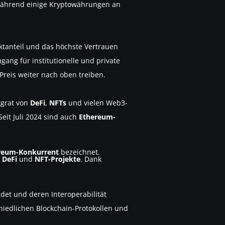
Während einige Kryptowährungen an
ktanteil und das höchste Vertrauen
ugang für institutionelle und private
Preis weiter nach oben treiben.
kgrat von
DeFi
,
NFTs
und vielen Web3-
Seit Juli 2024 sind auch
Ethereum-
reum-Konkurrent
bezeichnet.
r
DeFi
und
NFT-Projekte
. Dank
ndet und deren Interoperabilität
hiedlichen Blockchain-Protokollen und