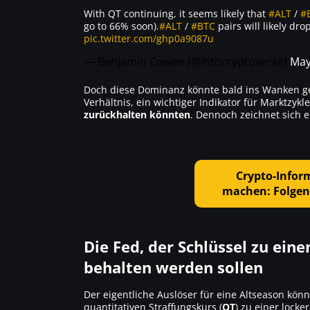
With QT continuing, it seems likely that
#ALT
/
#
go to 66% soon).
#ALT
/
#BTC
pairs will likely dro
pic.twitter.com/ghp0a9087u
— Benjamin Cowen (@intocryptoverse)
May
Doch diese Dominanz könnte bald ins Wanken ge
Verhältnis, ein wichtiger Indikator für Marktzykl
zurückhalten könnten
. Dennoch zeichnet sich 
Crypto-Infor
machen: Folgen 
Die Fed, der Schlüssel zu ei
behalten werden sollen
Der eigentliche Auslöser für eine Altseason kön
quantitativen Straffungskurs (
QT
) zu einer locker