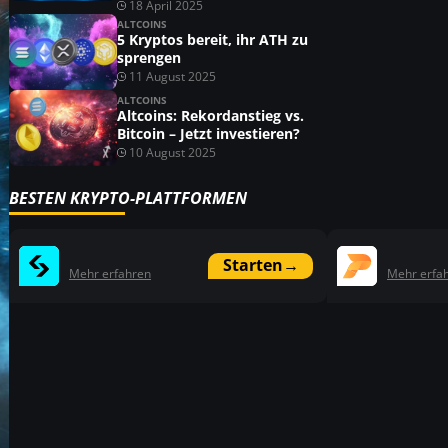
18 April 2025
ALTCOINS
5 Kryptos bereit, ihr ATH zu
sprengen
11 August 2025
ALTCOINS
Altcoins: Rekordanstieg vs.
Bitcoin – Jetzt investieren?
10 August 2025
BESTEN KRYPTO-PLATTFORMEN
Starten
→
Mehr erfahren
Mehr erfa