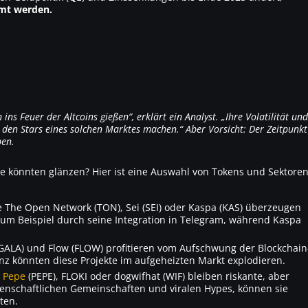
mt werden.
s Feuer der Altcoins gießen“, erklärt ein Analyst. „Ihre Volatilität und
u den Stars eines solchen Marktes machen.“ Aber Vorsicht: Der Zeitpunkt
ben.
te könnten glänzen? Hier ist eine Auswahl von Tokens und Sektoren
ie
The Open Network (TON)
,
Sei (SEI)
oder
Kaspa (KAS)
überzeugen
um Beispiel durch seine Integration in Telegram, während Kaspa
GALA)
und
Flow (FLOW)
profitieren vom Aufschwung der Blockchain
z könnten diese Projekte im aufgeheizten Markt explodieren.
:
Pepe
(PEPE)
,
FLOKI
oder
dogwifhat (WIF)
bleiben riskante, aber
denschaftlichen Gemeinschaften und viralen Hypes, können sie
ten.