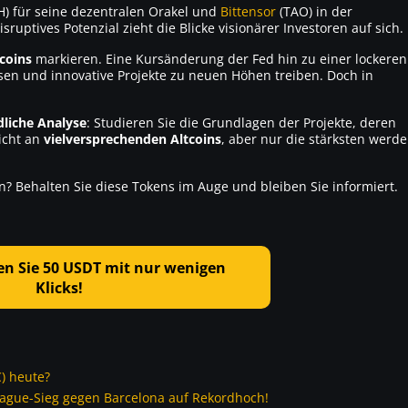
H)
für seine dezentralen Orakel und
Bittensor
(TAO)
in der
sruptives Potenzial zieht die Blicke visionärer Investoren auf sich.
coins
markieren. Eine Kursänderung der Fed hin zu einer lockeren
ösen und innovative Projekte zu neuen Höhen treiben. Doch in
dliche Analyse
: Studieren Sie die Grundlagen der Projekte, deren
icht an
vielversprechenden Altcoins
, aber nur die stärksten werd
ten? Behalten Sie diese Tokens im Auge und bleiben Sie informiert.
n Sie 50 USDT mit nur wenigen
Klicks!
C) heute?
eague-Sieg gegen Barcelona auf Rekordhoch!