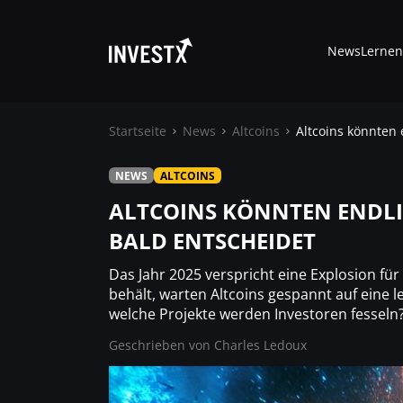
News
Lernen
Startseite
News
Altcoins
Altcoins könnten 
NEWS
ALTCOINS
News
ALTCOINS KÖNNTEN ENDLI
BALD ENTSCHEIDET
Lernen
Das Jahr 2025 verspricht eine Explosion f
Trading
behält, warten Altcoins gespannt auf eine 
welche Projekte werden Investoren fesseln
Geschrieben von
Wo kaufen ?
Charles Ledoux
Casino