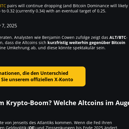
BTC
pairs will continue dropping (and Bitcoin Dominance will likely
p to 0.32 (currently 0.34) with an eventual target of 0.25.
 7, 2025
raten. Analysten wie Benjamin Cowen zufolge zeigt das
ALT/BTC
-
en, dass die Altcoins sich
kurzfristig weiterhin gegenüber Bitcoin
eine Umkehrung ab, und diese könnte spektakulär sein.
mationen, die den Unterschied
Sie unserem offiziellen X-Konto
nem Krypto-Boom? Welche Altcoins im Aug
nte von jenseits des Atlantiks kommen. Wenn die Fed ihren
en Geldpolitik (
QE
) und Zinssenkungen bis Ende 2025 ändert,