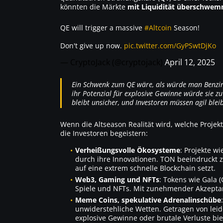
könnten die Märkte
mit Liquidität überschwem
QE will trigger a massive
#Altcoin
Season!
Don't give up now.
pic.twitter.com/GyPSwtDjKo
— CryptoJack (@cryptojack)
April 12, 2025
Ein Schwenk zum QE wäre, als würde man Benzin in
ihr Potenzial für explosive Gewinne würde sie z
bleibt unsicher, und Investoren müssen agil blei
Wenn die Altseason Realität wird, welche Projek
die Investoren begeistern:
Verheißungsvolle Ökosysteme
: Projekte w
durch ihre Innovationen. TON beeindruckt z
auf eine extrem schnelle Blockchain setzt.
Web3, Gaming und NFTs
: Tokens wie
Gala (
Spiele und NFTs. Mit zunehmender Akzeptan
Meme Coins, spekulative Adrenalinschübe
unwiderstehliche Wetten. Getragen von lei
explosive Gewinne oder brutale Verluste bie