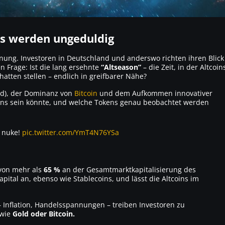
ns werden ungeduldig
nung. Investoren in Deutschland und anderswo richten ihren Blick
 Frage: Ist die lang ersehnte
“Altseason”
– die Zeit, in der Altcoin
atten stellen – endlich in greifbarer Nähe?
Fed), der Dominanz von
Bitcoin
und dem Aufkommen innovativer
coins sein könnte, und welche Tokens genau beobachtet werden
n nuke!
pic.twitter.com/YmT4N76YSa
 von mehr als
65 %
an der Gesamtmarktkapitalisierung des
apital an, ebenso wie Stablecoins, und lässt die Altcoins im
– Inflation, Handelsspannungen – treiben Investoren zu
 wie
Gold oder Bitcoin.