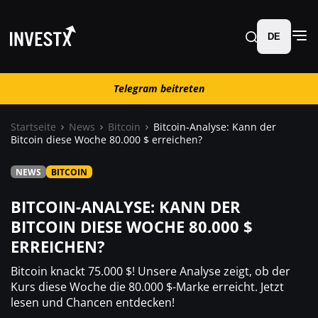
DE
Telegram beitreten
Telegram beitreten
Startseite
News
Bitcoin
Bitcoin-Analyse: Kann der
Bitcoin diese Woche 80.000 $ erreichen?
News
NEWS
BITCOIN
Lernen
BITCOIN-ANALYSE: KANN DER
BITCOIN DIESE WOCHE 80.000 $
Trading
ERREICHEN?
Bitcoin knackt 75.000 $! Unsere Analyse zeigt, ob der
Wo kaufen ?
Kurs diese Woche die 80.000 $-Marke erreicht. Jetzt
lesen und Chancen entdecken!
Casino