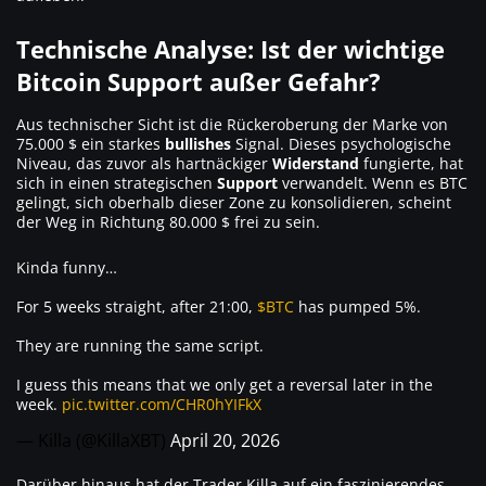
Technische Analyse: Ist der wichtige
Bitcoin Support außer Gefahr?
Aus technischer Sicht ist die Rückeroberung der Marke von
75.000 $ ein starkes
bullishes
Signal. Dieses psychologische
Niveau, das zuvor als hartnäckiger
Widerstand
fungierte, hat
sich in einen strategischen
Support
verwandelt. Wenn es BTC
gelingt, sich oberhalb dieser Zone zu konsolidieren, scheint
der Weg in Richtung 80.000 $ frei zu sein.
Kinda funny…
For 5 weeks straight, after 21:00,
$BTC
has pumped 5%.
They are running the same script.
I guess this means that we only get a reversal later in the
week.
pic.twitter.com/CHR0hYIFkX
— Killa (@KillaXBT)
April 20, 2026
Darüber hinaus hat der Trader Killa auf ein faszinierendes