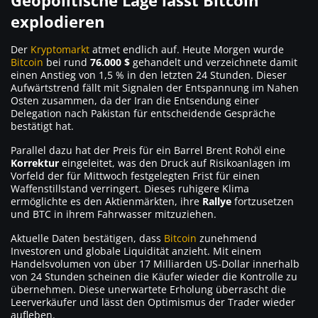
Geopolitische Lage lässt Bitcoin
explodieren
Der
Kryptomarkt
atmet endlich auf. Heute Morgen wurde
Bitcoin
bei rund
76.000 $
gehandelt und verzeichnete damit
einen Anstieg von 1,5 % in den letzten 24 Stunden. Dieser
Aufwärtstrend fällt mit Signalen der Entspannung im Nahen
Osten zusammen, da der Iran die Entsendung einer
Delegation nach Pakistan für entscheidende Gespräche
bestätigt hat.
Parallel dazu hat der Preis für ein Barrel Brent Rohöl eine
Korrektur
eingeleitet, was den Druck auf Risikoanlagen im
Vorfeld der für Mittwoch festgelegten Frist für einen
Waffenstillstand verringert. Dieses ruhigere Klima
ermöglichte es den Aktienmärkten, ihre
Rallye
fortzusetzen
und BTC in ihrem Fahrwasser mitzuziehen.
Aktuelle Daten bestätigen, dass
Bitcoin
zunehmend
Investoren und globale Liquidität anzieht. Mit einem
Handelsvolumen von über 17 Milliarden US-Dollar innerhalb
von 24 Stunden scheinen die Käufer wieder die Kontrolle zu
übernehmen. Diese unerwartete Erholung überrascht die
Leerverkäufer und lässt den Optimismus der Trader wieder
aufleben.