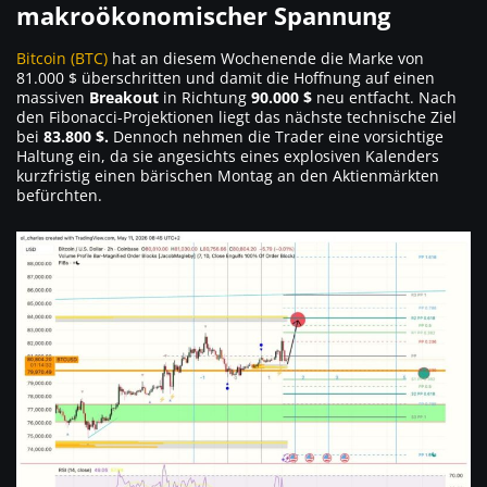
makroökonomischer Spannung
Bitcoin (BTC)
hat an diesem Wochenende die Marke von
81.000 $ überschritten und damit die Hoffnung auf einen
massiven
Breakout
in Richtung
90.000 $
neu entfacht. Nach
den Fibonacci-Projektionen liegt das nächste technische Ziel
bei
83.800 $.
Dennoch nehmen die Trader eine vorsichtige
Haltung ein, da sie angesichts eines explosiven Kalenders
kurzfristig einen bärischen Montag an den Aktienmärkten
befürchten.