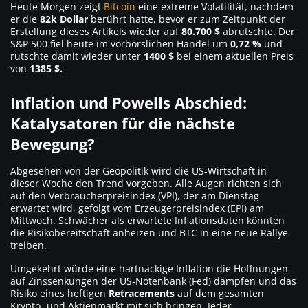
Heute Morgen zeigt
Bitcoin
eine extreme Volatilität, nachdem
er die
82k Dollar
berührt hatte, bevor er zum Zeitpunkt der
Erstellung dieses Artikels wieder auf
80.700 $
abrutschte. Der
S&P 500 fiel heute im vorbörslichen Handel um
0,72 %
und
rutschte damit wieder unter
1400 $
bei einem aktuellen Preis
von
1385 $.
Inflation und Powells Abschied:
Katalysatoren für die nächste
Bewegung?
Abgesehen von der Geopolitik wird die US-Wirtschaft in
dieser Woche den Trend vorgeben. Alle Augen richten sich
auf den Verbraucherpreisindex (VPI), der am Dienstag
erwartet wird, gefolgt vom Erzeugerpreisindex (EPI) am
Mittwoch. Schwächer als erwartete Inflationsdaten könnten
die Risikobereitschaft anheizen und BTC in eine neue Rallye
treiben.
Umgekehrt würde eine hartnäckige Inflation die Hoffnungen
auf Zinssenkungen der US-Notenbank (Fed) dämpfen und das
Risiko eines heftigen
Retracements
auf dem gesamten
Krypto- und Aktienmarkt mit sich bringen. Jeder