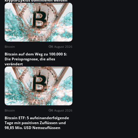
Krypto-Zyklus dominieren werden
Bitcoin
8 August 2026
Bitcoin auf dem Weg zu 100.000 $:
Die Preisprognose, die alles
verändert
Bitcoin
8 August 2026
Bitcoin ETF: 5 aufeinanderfolgende
Tage mit positiven Zuflüssen und
98,85 Mio. USD Nettozuflüssen