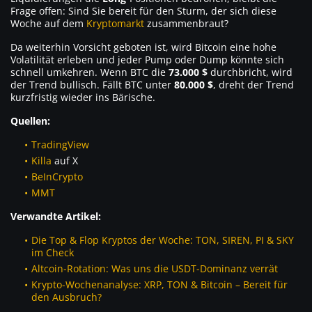
Frage offen: Sind Sie bereit für den Sturm, der sich diese
Woche auf dem
Kryptomarkt
zusammenbraut?
Da weiterhin Vorsicht geboten ist, wird Bitcoin eine hohe
Volatilität erleben und jeder Pump oder Dump könnte sich
schnell umkehren. Wenn BTC die
73.000 $
durchbricht, wird
der Trend bullisch. Fällt BTC unter
80.000 $
, dreht der Trend
kurzfristig wieder ins Bärische.
Quellen:
TradingView
Killa
auf X
BeInCrypto
MMT
Verwandte Artikel:
Die Top & Flop Kryptos der Woche: TON, SIREN, PI & SKY
im Check
Altcoin-Rotation: Was uns die USDT-Dominanz verrät
Krypto-Wochenanalyse: XRP, TON & Bitcoin – Bereit für
den Ausbruch?