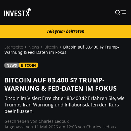
Telegram beitreten
Telegram beitreten
Startseite
News
Bitcoin
Bitcoin auf 83.400 $? Trump-
Warnung & Fed-Daten im Fokus
News
NEWS
BITCOIN
Lernen
BITCOIN AUF 83.400 $? TRUMP-
WARNUNG & FED-DATEN IM FOKUS
Trading
Bitcoin im Visier: Erreicht er 83.400 $? Erfahren Sie, wie
Trumps Iran-Warnung und Inflationsdaten den Kurs
beeinflussen.
Wo kaufen ?
Geschrieben von
Charles Ledoux
Angepasst von 11 Mai 2026 am 12:03 von
Charles Ledoux
Casino