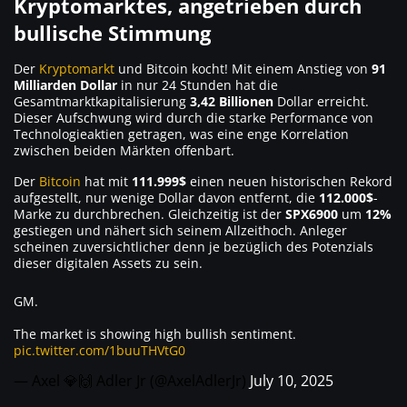
Kryptomarktes, angetrieben durch
bullische Stimmung
Der
Kryptomarkt
und Bitcoin kocht! Mit einem Anstieg von
91
Milliarden Dollar
in nur 24 Stunden hat die
Gesamtmarktkapitalisierung
3,42 Billionen
Dollar erreicht.
Dieser Aufschwung wird durch die starke Performance von
Technologieaktien getragen, was eine enge Korrelation
zwischen beiden Märkten offenbart.
Der
Bitcoin
hat mit
111.999$
einen neuen historischen Rekord
aufgestellt, nur wenige Dollar davon entfernt, die
112.000$
-
Marke zu durchbrechen. Gleichzeitig ist der
SPX6900
um
12%
gestiegen und nähert sich seinem Allzeithoch. Anleger
scheinen zuversichtlicher denn je bezüglich des Potenzials
dieser digitalen Assets zu sein.
GM.
The market is showing high bullish sentiment.
pic.twitter.com/1buuTHVtG0
— Axel 💎🙌 Adler Jr (@AxelAdlerJr)
July 10, 2025