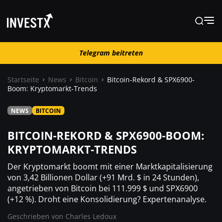
Telegram beitreten
Telegram beitreten
Startseite
News
Bitcoin
Bitcoin-Rekord & SPX6900-
Boom: Kryptomarkt-Trends
News
NEWS
BITCOIN
Lernen
BITCOIN-REKORD & SPX6900-BOOM:
KRYPTOMARKT-TRENDS
Trading
Der Kryptomarkt boomt mit einer Marktkapitalisierung
von 3,42 Billionen Dollar (+91 Mrd. $ in 24 Stunden),
angetrieben von Bitcoin bei 111.999 $ und SPX6900
Wo kaufen ?
(+12 %). Droht eine Konsolidierung? Expertenanalyse.
Geschrieben von
Charles Ledoux
Casino