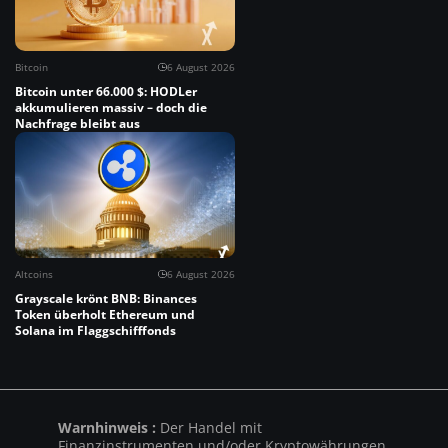
Bitcoin
6 August 2026
Bitcoin unter 66.000 $: HODLer
akkumulieren massiv – doch die
Nachfrage bleibt aus
Altcoins
6 August 2026
Grayscale krönt BNB: Binances
Token überholt Ethereum und
Solana im Flaggschifffonds
Warnhinweis :
Der Handel mit
Finanzinstrumenten und/oder Kryptowährungen