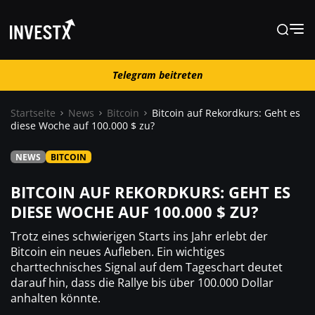
Telegram beitreten
Telegram beitreten
Startseite
News
Bitcoin
Bitcoin auf Rekordkurs: Geht es
diese Woche auf 100.000 $ zu?
News
NEWS
BITCOIN
Lernen
BITCOIN AUF REKORDKURS: GEHT ES
DIESE WOCHE AUF 100.000 $ ZU?
Trading
Trotz eines schwierigen Starts ins Jahr erlebt der
Bitcoin ein neues Aufleben. Ein wichtiges
charttechnisches Signal auf dem Tageschart deutet
Wo kaufen ?
darauf hin, dass die Rallye bis über 100.000 Dollar
anhalten könnte.
Casino