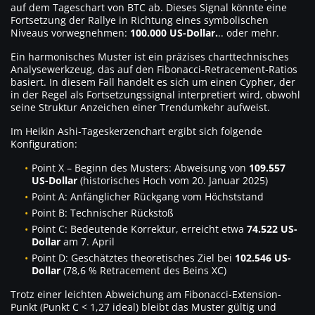
auf dem Tageschart von BTC ab. Dieses Signal könnte eine
Fortsetzung der Rallye in Richtung eines symbolischen
Niveaus vorwegnehmen:
100.000 US-Dollar.
.. oder mehr.
Ein harmonisches Muster ist ein präzises charttechnisches
Analysewerkzeug, das auf den Fibonacci-Retracement-Ratios
basiert. In diesem Fall handelt es sich um einen Cypher, der
in der Regel als Fortsetzungssignal interpretiert wird, obwohl
seine Struktur Anzeichen einer Trendumkehr aufweist.
Im Heikin Ashi-Tageskerzenchart ergibt sich folgende
Konfiguration:
Point X – Beginn des Musters: Abweisung von
109.557
US-Dollar
(historisches Hoch vom 20. Januar 2025)
Point A: Anfänglicher Rückgang vom Höchststand
Point B: Technischer Rückstoß
Point C: Bedeutende Korrektur, erreicht etwa
74.522 US-
Dollar
am 7. April
Point D: Geschätztes theoretisches Ziel bei
102.546 US-
Dollar
(78,6 % Retracement des Beins XC)
Trotz einer leichten Abweichung am Fibonacci-Extension-
Punkt (Punkt C < 1,27 ideal) bleibt das Muster gültig und