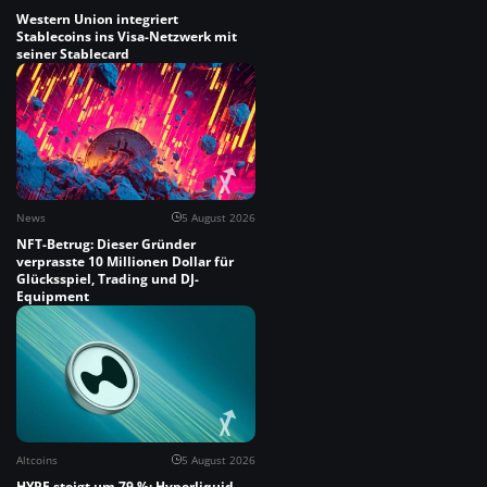
Western Union integriert
Stablecoins ins Visa-Netzwerk mit
seiner Stablecard
News
5 August 2026
NFT-Betrug: Dieser Gründer
verprasste 10 Millionen Dollar für
Glücksspiel, Trading und DJ-
Equipment
Altcoins
5 August 2026
HYPE steigt um 79 %: Hyperliquid