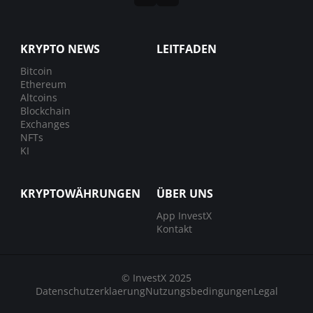
KRYPTO NEWS
LEITFADEN
Bitcoin
Ethereum
Altcoins
Blockchain
Exchanges
NFTs
KI
KRYPTOWÄHRUNGEN
ÜBER UNS
App InvestX
Kontakt
© InvestX 2025
Datenschutzerklaerung
Nutzungsbedingungen
Legal