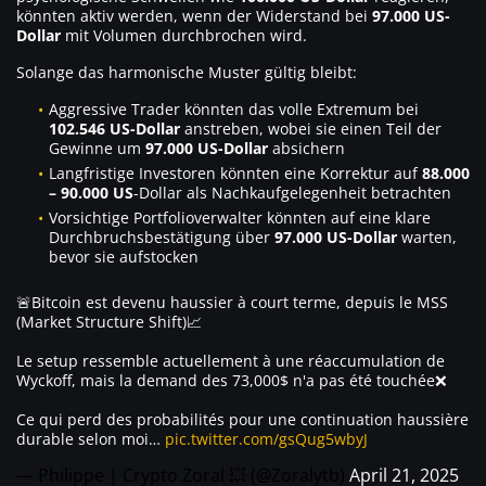
könnten aktiv werden, wenn der Widerstand bei
97.000 US-
Dollar
mit Volumen durchbrochen wird.
Solange das harmonische Muster gültig bleibt:
Aggressive Trader könnten das volle Extremum bei
102.546 US-Dollar
anstreben, wobei sie einen Teil der
Gewinne um
97.000 US-Dollar
absichern
Langfristige Investoren könnten eine Korrektur auf
88.000
– 90.000 US
-Dollar als Nachkaufgelegenheit betrachten
Vorsichtige Portfolioverwalter könnten auf eine klare
Durchbruchsbestätigung über
97.000 US-Dollar
warten,
bevor sie aufstocken
🚨Bitcoin est devenu haussier à court terme, depuis le MSS
(Market Structure Shift)📈
Le setup ressemble actuellement à une réaccumulation de
Wyckoff, mais la demand des 73,000$ n'a pas été touchée❌
Ce qui perd des probabilités pour une continuation haussière
durable selon moi…
pic.twitter.com/gsQug5wbyJ
— Philippe | Crypto Zoral 💥 (@Zoralytb)
April 21, 2025