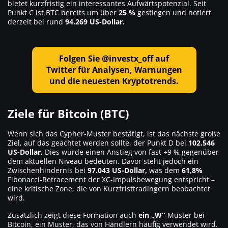
bietet kurzfristig ein interessantes Aufwärtspotenzial. Seit
Punkt C ist BTC bereits um über
25 %
gestiegen und notiert
derzeit bei rund
94.269 US-Dollar.
Folgen Sie @investx_off auf
Twitter für Analysen, Warnungen
und die neuesten Kryptotrends.
Ziele für Bitcoin (BTC)
Wenn sich das Cypher-Muster bestätigt, ist das nächste große
Ziel, auf das geachtet werden sollte, der Punkt D bei
102.546
US-Dollar.
Dies würde einen Anstieg von fast +9 % gegenüber
dem aktuellen Niveau bedeuten. Davor steht jedoch ein
Zwischenhindernis bei
97.043 US-Dollar,
was dem
61,8%
Fibonacci-Retracement der XC-Impulsbewegung entspricht –
eine kritische Zone, die von Kurzfristtradingern beobachtet
wird.
Zusätzlich zeigt diese Formation auch
ein „W“
-Muster bei
Bitcoin, ein Muster, das von Händlern häufig verwendet wird.