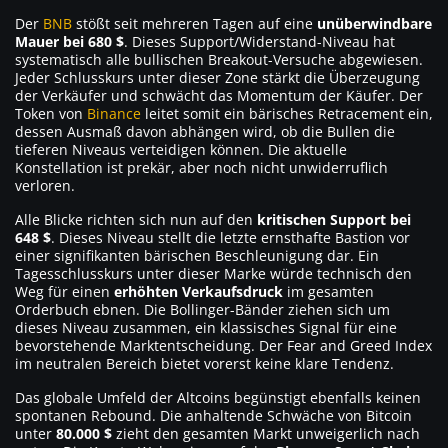
Der
BNB
stößt seit mehreren Tagen auf eine
unüberwindbare
Mauer bei 680 $
. Dieses Support/Widerstand-Niveau hat
systematisch alle bullischen Breakout-Versuche abgewiesen.
Jeder Schlusskurs unter dieser Zone stärkt die Überzeugung
der Verkäufer und schwächt das Momentum der Käufer. Der
Token von
Binance
leitet somit ein bärisches Retracement ein,
dessen Ausmaß davon abhängen wird, ob die Bullen die
tieferen Niveaus verteidigen können. Die aktuelle
Konstellation ist prekär, aber noch nicht unwiderruflich
verloren.
Alle Blicke richten sich nun auf den
kritischen Support bei
648 $
. Dieses Niveau stellt die letzte ernsthafte Bastion vor
einer signifikanten bärischen Beschleunigung dar. Ein
Tagesschlusskurs unter dieser Marke würde technisch den
Weg für einen
erhöhten Verkaufsdruck
im gesamten
Orderbuch ebnen. Die Bollinger-Bänder ziehen sich um
dieses Niveau zusammen, ein klassisches Signal für eine
bevorstehende Marktentscheidung. Der Fear and Greed Index
im neutralen Bereich bietet vorerst keine klare Tendenz.
Das globale Umfeld der Altcoins begünstigt ebenfalls keinen
spontanen Rebound. Die anhaltende Schwäche von Bitcoin
unter
80.000 $
zieht den gesamten Markt unweigerlich nach