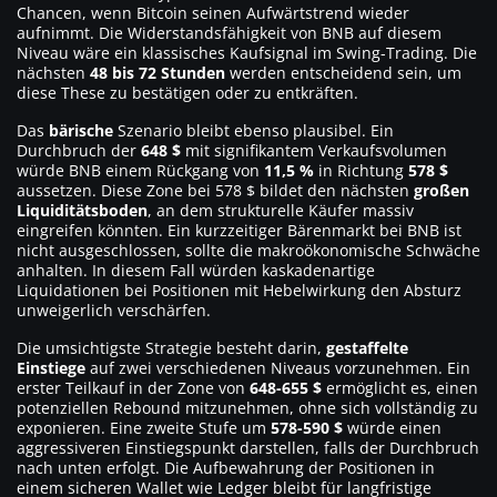
Chancen, wenn Bitcoin seinen Aufwärtstrend wieder
aufnimmt. Die Widerstandsfähigkeit von BNB auf diesem
Niveau wäre ein klassisches Kaufsignal im Swing-Trading. Die
nächsten
48 bis 72 Stunden
werden entscheidend sein, um
diese These zu bestätigen oder zu entkräften.
Das
bärische
Szenario bleibt ebenso plausibel. Ein
Durchbruch der
648 $
mit signifikantem Verkaufsvolumen
würde BNB einem Rückgang von
11,5 %
in Richtung
578 $
aussetzen. Diese Zone bei 578 $ bildet den nächsten
großen
Liquiditätsboden
, an dem strukturelle Käufer massiv
eingreifen könnten. Ein kurzzeitiger Bärenmarkt bei BNB ist
nicht ausgeschlossen, sollte die makroökonomische Schwäche
anhalten. In diesem Fall würden kaskadenartige
Liquidationen bei Positionen mit Hebelwirkung den Absturz
unweigerlich verschärfen.
Die umsichtigste Strategie besteht darin,
gestaffelte
Einstiege
auf zwei verschiedenen Niveaus vorzunehmen. Ein
erster Teilkauf in der Zone von
648-655 $
ermöglicht es, einen
potenziellen Rebound mitzunehmen, ohne sich vollständig zu
exponieren. Eine zweite Stufe um
578-590 $
würde einen
aggressiveren Einstiegspunkt darstellen, falls der Durchbruch
nach unten erfolgt. Die Aufbewahrung der Positionen in
einem sicheren Wallet wie Ledger bleibt für langfristige