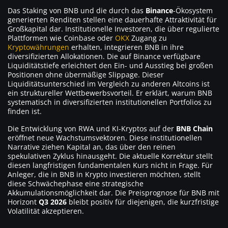
Das Staking von BNB und die durch das
Binance
-Ökosystem
generierten Renditen stellen eine dauerhafte Attraktivität für
Großkapital dar. Institutionelle Investoren, die über regulierte
Plattformen wie Coinbase oder
OKX
Zugang zu
Kryptowährungen
erhalten, integrieren BNB in ihre
diversifizierten Allokationen. Die auf Binance verfügbare
Liquiditätstiefe erleichtert den Ein- und Ausstieg bei großen
Positionen ohne übermäßige Slippage. Dieser
Liquiditätsunterschied im Vergleich zu anderen Altcoins ist
ein struktureller Wettbewerbsvorteil. Er erklärt, warum BNB
systematisch in diversifizierten institutionellen Portfolios zu
finden ist.
Die Entwicklung von RWA und KI-Kryptos auf der
BNB Chain
eröffnet neue Wachstumsvektoren. Diese institutionellen
Narrative ziehen Kapital an, das über den reinen
spekulativen Zyklus hinausgeht. Die aktuelle Korrektur stellt
diesen langfristigen fundamentalen Kurs nicht in Frage. Für
Anleger, die in BNB in Krypto investieren möchten, stellt
diese Schwächephase eine strategische
Akkumulationsmöglichkeit dar. Die Preisprognose für BNB mit
Horizont
Q3 2026
bleibt positiv für diejenigen, die kurzfristige
Volatilität akzeptieren.