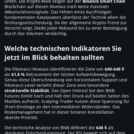
unten. Die Krypto-Wale zeigen auf der
Binance Smart Chain
Blockchain auf diesen Niveaus noch keine massiven
Akkumulationssignale. Das Fehlen eines kurzfristigen
fundamentalen Katalysators überlässt der Technik allein die
Richtungsentscheidung. Da der allgemeine Krypto-Trend zur
Vorsicht neigt, bleibt jeder Rebound bis zu einer Bestätigung
durch das Volumen verdächtig.
Welche technischen Indikatoren Sie
jetzt im Blick behalten sollten
Die Fibonacci-Niveaus identifizieren die Zone von
640-648 $
als
61,8 %
Retracement der letzten Aufwärtsbewegung.
Genau diese Überschneidung von horizontalem Support und
Fibonacci-Level verleiht dieser Zone eine besondere
strukturelle Stabilität
. Das Open Interest bei den BNB-
Futures bleibt hoch und hält den Druck auf beiden Seiten des
Marktes aufrecht. Scalping-Trader nutzen diese Spannung für
Short-Einstiege an den intermediären Widerständen. Das
Risikomanagement hat in dieser binären Konstellation
oberste Priorität.
Die technische Analyse von BNB definiert die
648 $
als
absoluten Entscheidungspivot. Der RSI bewegt sich auf dem