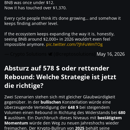
BNB was once under $12.
Now it has touched over $1,370.
Every cycle people think it’s done growing… and somehow it
keeps finding another level.
If the ecosystem keeps expanding the way it is, honestly,
seeing BNB around $2,000+ in 2026 wouldn’t even feel
impossible anymore.
pic.twitter.com/7JhFuWmTOg
— Crypto Solutions 🕊️ (@creptosolutions)
May 16, 2026
Absturz auf 578 $ oder rettender
Rebound: Welche Strategie ist jetzt
die richtige?
Zwei Szenarien stehen sich mit gleicher Glaubwürdigkeit
gegenüber. In der
bullischen
Konstellation würde eine
überzeugende Verteidigung der
648 $
bei steigendem
Volumen einen Rebound in Richtung des Widerstands bei
680
$
auslösen. Ein Durchbruch dieses Niveaus mit
bestätigtem
Momentum
würde den Weg zu neuen Jahreshochs wieder
freimachen. Der Krypto-Bullrun von
2025
behält seine