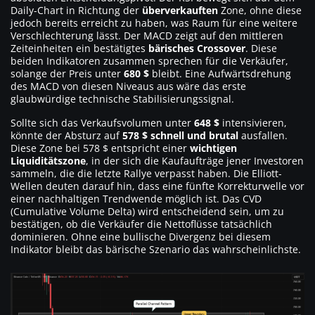
Daily-Chart in Richtung der
überverkauften
Zone, ohne diese
jedoch bereits erreicht zu haben, was Raum für eine weitere
Verschlechterung lässt. Der MACD zeigt auf den mittleren
Zeiteinheiten ein bestätigtes
bärisches Crossover
. Diese
beiden Indikatoren zusammen sprechen für die Verkäufer,
solange der Preis unter
680 $
bleibt. Eine Aufwärtsdrehung
des MACD von diesen Niveaus aus wäre das erste
glaubwürdige technische Stabilisierungssignal.
Sollte sich das Verkaufsvolumen unter
648 $
intensivieren,
könnte der Absturz auf
578 $
schnell und brutal
ausfallen.
Diese Zone bei 578 $ entspricht einer
wichtigen
Liquiditätszone
, in der sich die Kaufaufträge jener Investoren
sammeln, die die letzte Rallye verpasst haben. Die Elliott-
Wellen deuten darauf hin, dass eine fünfte Korrekturwelle vor
einer nachhaltigen Trendwende möglich ist. Das CVD
(Cumulative Volume Delta) wird entscheidend sein, um zu
bestätigen, ob die Verkäufer die Nettoflüsse tatsächlich
dominieren. Ohne eine bullische Divergenz bei diesem
Indikator bleibt das bärische Szenario das wahrscheinlichste.