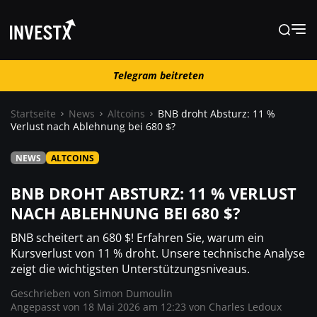
Telegram beitreten
Telegram beitreten
Startseite
News
Altcoins
BNB droht Absturz: 11 %
Verlust nach Ablehnung bei 680 $?
News
NEWS
ALTCOINS
Lernen
BNB DROHT ABSTURZ: 11 % VERLUST
NACH ABLEHNUNG BEI 680 $?
Trading
BNB scheitert an 680 $! Erfahren Sie, warum ein
Kursverlust von 11 % droht. Unsere technische Analyse
zeigt die wichtigsten Unterstützungsniveaus.
Wo kaufen ?
Geschrieben von
Simon Dumoulin
Angepasst von 18 Mai 2026 am 12:23 von
Charles Ledoux
Casino