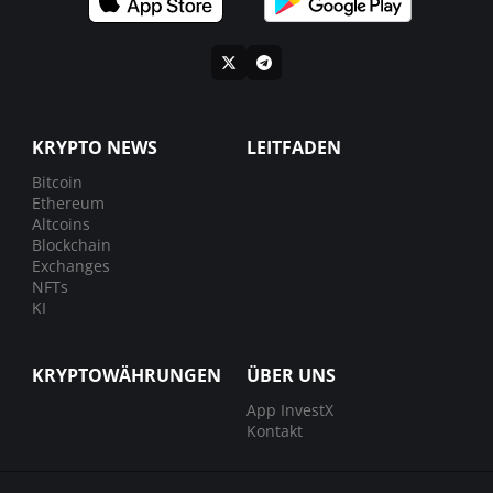
KRYPTO NEWS
LEITFADEN
Bitcoin
Ethereum
Altcoins
Blockchain
Exchanges
NFTs
KI
KRYPTOWÄHRUNGEN
ÜBER UNS
App InvestX
Kontakt