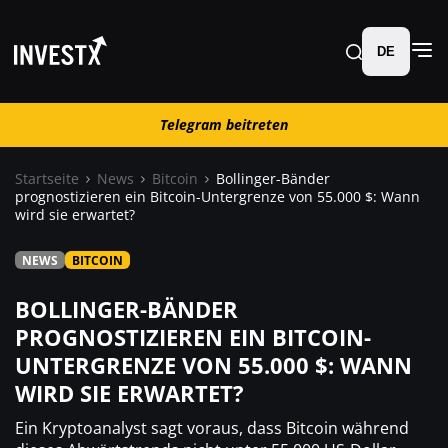
DE
Telegram beitreten
Telegram beitreten
Startseite
News
Bitcoin
Bollinger-Bänder
prognostizieren ein Bitcoin-Untergrenze von 55.000 $: Wann
News
wird sie erwartet?
NEWS
BITCOIN
Lernen
BOLLINGER-BÄNDER
Trading
PROGNOSTIZIEREN EIN BITCOIN-
UNTERGRENZE VON 55.000 $: WANN
Wo kaufen ?
WIRD SIE ERWARTET?
Ein Kryptoanalyst sagt voraus, dass Bitcoin während
Casino