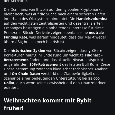
der Korrektur.
Die Dominanz von Bitcoin auf dem globalen Kryptomarkt
bleibt hoch, was auf die Suche nach einem sicheren Hafen
innerhalb des Ökosystems hindeutet. Die
Handelsvolumina
auf den wichtigsten zentralisierten und dezentralisierten
Exchanges bestätigen ein anhaltendes Interesse für diese
Preiszone. Bitcoin-Derivate zeigen ebenfalls eine
neutrale
Funding Rate
, was darauf hindeutet, dass der Markt weder
übermäßig bullish noch bearish ist.
Die
historischen Zyklen
von Bitcoin zeigen, dass größere
Korrekturen häufig ihr Ende rund um wichtige
Fibonacci-
Retracements
finden, und das aktuelle Niveau entspricht
ungefähr dem
50%-Retracement
des letzten Bull Runs. Diese
Übereinstimmung zwischen klassischer technischer Analyse
und
On-Chain-Daten
verstärkt die Glaubwürdigkeit des
Szenarios einer bedeutenden Unterstützung bei
55.000
Dollar
, auch wenn keine Gewissheit auf den Finanzmärkten
existiert.
Weihnachten kommt mit Bybit
früher!