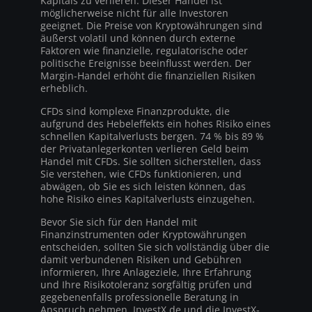
Kapitals zu verlieren. Dieser Handel ist
möglicherweise nicht für alle Investoren
geeignet. Die Preise von Kryptowährungen sind
äußerst volatil und können durch externe
Faktoren wie finanzielle, regulatorische oder
politische Ereignisse beeinflusst werden. Der
Margin-Handel erhöht die finanziellen Risiken
erheblich.
CFDs sind komplexe Finanzprodukte, die
aufgrund des Hebeleffekts ein hohes Risiko eines
schnellen Kapitalverlusts bergen. 74 % bis 89 %
der Privatanlegerkonten verlieren Geld beim
Handel mit CFDs. Sie sollten sicherstellen, dass
Sie verstehen, wie CFDs funktionieren, und
abwägen, ob Sie es sich leisten können, das
hohe Risiko eines Kapitalverlusts einzugehen.
Bevor Sie sich für den Handel mit
Finanzinstrumenten oder Kryptowährungen
entscheiden, sollten Sie sich vollständig über die
damit verbundenen Risiken und Gebühren
informieren, Ihre Anlageziele, Ihre Erfahrung
und Ihre Risikotoleranz sorgfältig prüfen und
gegebenenfalls professionelle Beratung in
Anspruch nehmen. InvestX.de und die InvestX-