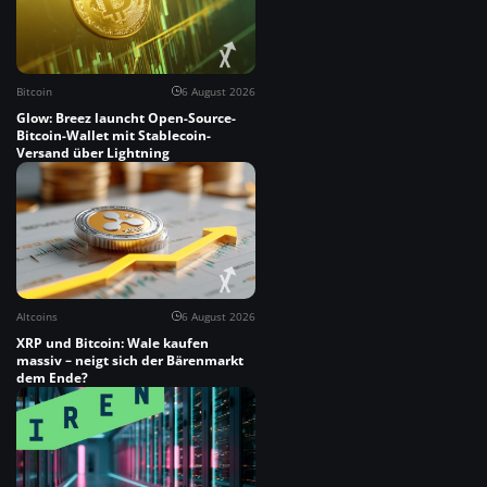
Bitcoin
6 August 2026
Glow: Breez launcht Open-Source-
Bitcoin-Wallet mit Stablecoin-
Versand über Lightning
Altcoins
6 August 2026
XRP und Bitcoin: Wale kaufen
massiv – neigt sich der Bärenmarkt
dem Ende?