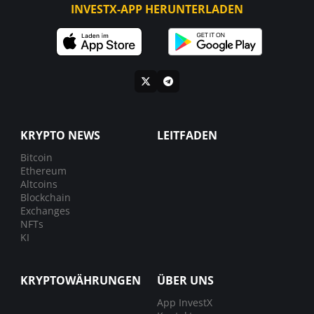
INVESTX-APP HERUNTERLADEN
KRYPTO NEWS
LEITFADEN
Bitcoin
Ethereum
Altcoins
Blockchain
Exchanges
NFTs
KI
KRYPTOWÄHRUNGEN
ÜBER UNS
App InvestX