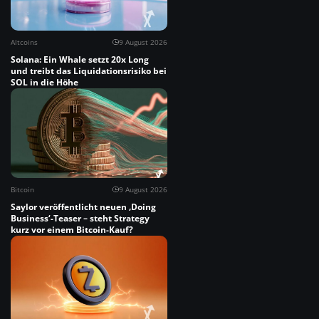
Altcoins
9 August 2026
Solana: Ein Whale setzt 20x Long
und treibt das Liquidationsrisiko bei
SOL in die Höhe
Bitcoin
9 August 2026
Saylor veröffentlicht neuen ‚Doing
Business‘-Teaser – steht Strategy
kurz vor einem Bitcoin-Kauf?