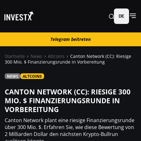
DE
Telegram beitreten
Telegram beitreten
Startseite
News
Altcoins
Canton Network (CC): Riesige
300 Mio. $ Finanzierungsrunde in Vorbereitung
News
NEWS
ALTCOINS
Lernen
CANTON NETWORK (CC): RIESIGE 300
MIO. $ FINANZIERUNGSRUNDE IN
Trading
VORBEREITUNG
Canton Network plant eine riesige Finanzierungsrunde
Wo kaufen ?
über 300 Mio. $. Erfahren Sie, wie diese Bewertung von
2 Milliarden Dollar den nächsten Krypto-Bullrun
Casino