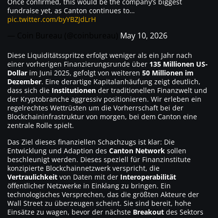
Once confirmed, this would be the company’s biggest
fundraise yet, as Canton continues to…
pic.twitter.com/byYBZJdLrH
— Coin Bureau (@coinbureau)
May 10, 2026
Diese Liquiditätsspritze erfolgt weniger als ein Jahr nach
einer vorherigen Finanzierungsrunde über
135 Millionen US-
Dollar
im Juni 2025, gefolgt von weiteren
50 Millionen im
Dezember
. Eine derartige Kapitalanhäufung zeigt deutlich,
dass sich die
Institutionen
der traditionellen Finanzwelt und
der Kryptobranche aggressiv positionieren. Wir erleben ein
regelrechtes Wettrüsten um die Vorherrschaft bei der
Blockchaininfrastruktur von morgen, bei dem Canton eine
zentrale Rolle spielt.
Das Ziel dieses finanziellen Schachzugs ist klar: Die
Entwicklung und Adaption des
Canton Network
sollen
beschleunigt werden. Dieses speziell für Finanzinstitute
konzipierte Blockchainnetzwerk verspricht, die
Vertraulichkeit
von Daten mit der
Interoperabilität
öffentlicher Netzwerke in Einklang zu bringen. Ein
technologisches Versprechen, das die größten Akteure der
Wall Street zu überzeugen scheint. Sie sind bereit, hohe
Einsätze zu wagen, bevor der nächste
Breakout
des Sektors