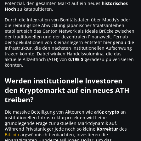
Potenzial, den gesamten Markt auf ein neues
historisches
Hoch
zu katapultieren.
Durch die Integration von Bonitätsdaten über Moody’s oder
die reibungslose Abwicklung japanischer Staatsanleihen
etabliert sich das Canton Network als ideale Brücke zwischen
der traditionellen und der dezentralen Finanzwelt. Fernab
der Spekulationen von Kleinanlegern entsteht hier genau die
Infrastruktur, die den nächsten institutionellen Aufschwung
tragen könnte. Dabei winken Handelsvolumina, die das
aktuelle Allzeithoch (ATH) von
0,195 $
geradezu pulverisieren
könnten.
Werden institutionelle Investoren
den Kryptomarkt auf ein neues ATH
treiben?
Die massive Beteiligung von Akteuren wie
a16z crypto
an
institutionellen Infrastrukturprojekten wirft eine
grundlegende Frage zur aktuellen Marktdynamik auf.
Während Privatanleger jede noch so kleine
Korrektur
des
Bitcoin
argwöhnisch beobachten, investieren die
Finanzgiganten Hunderte Millionen Dollar, um das