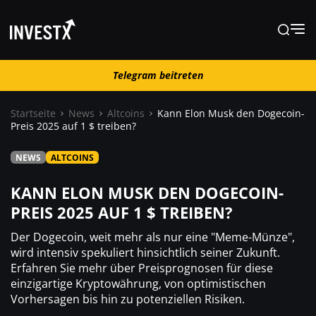
Telegram beitreten
Telegram beitreten
Startseite
News
Altcoins
Kann Elon Musk den Dogecoin-
Preis 2025 auf 1 $ treiben?
News
NEWS
ALTCOINS
Lernen
KANN ELON MUSK DEN DOGECOIN-
PREIS 2025 AUF 1 $ TREIBEN?
Trading
Der Dogecoin, weit mehr als nur eine "Meme-Münze",
wird intensiv spekuliert hinsichtlich seiner Zukunft.
Erfahren Sie mehr über Preisprognosen für diese
Wo kaufen ?
einzigartige Kryptowährung, von optimistischen
Vorhersagen bis hin zu potenziellen Risiken.
Casino