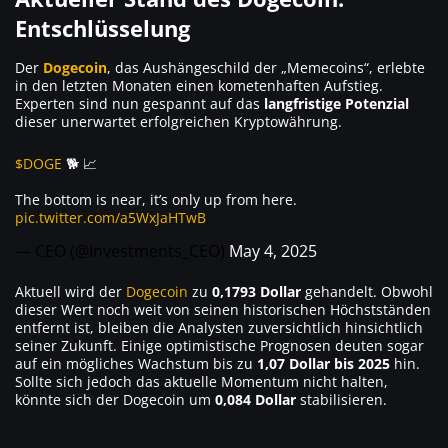
Entschlüsselung
Der
Dogecoin
, das Aushängeschild der „Memecoins“, erlebte
in den letzten Monaten einen kometenhaften Aufstieg.
Experten sind nun gespannt auf das
langfristige Potenzial
dieser unerwartet erfolgreichen Kryptowährung.
$DOGE
🐕 📈
The bottom is near, it’s only up from here.
pic.twitter.com/a5WxJaHTwB
— CEO (@Investments_CEO)
May 4, 2025
Aktuell wird der
Dogecoin
zu
0,1793 Dollar
gehandelt. Obwohl
dieser Wert noch weit von seinen historischen Höchstständen
entfernt ist, bleiben die Analysten zuversichtlich hinsichtlich
seiner Zukunft. Einige optimistische Prognosen deuten sogar
auf ein mögliches Wachstum bis zu
1,07 Dollar bis 2025
hin.
Sollte sich jedoch das aktuelle Momentum nicht halten,
könnte sich der Dogecoin um
0,084 Dollar
stabilisieren.