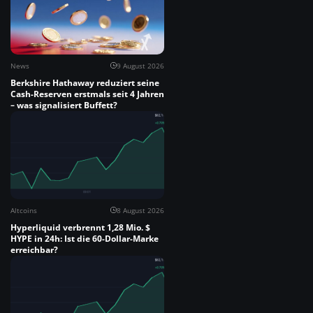
News
9 August 2026
Berkshire Hathaway reduziert seine
Cash-Reserven erstmals seit 4 Jahren
– was signalisiert Buffett?
Altcoins
8 August 2026
Hyperliquid verbrennt 1,28 Mio. $
HYPE in 24h: Ist die 60-Dollar-Marke
erreichbar?