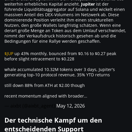
weiterhin erhebliches Kapital anzieht.
Jupiter
ist der
führende Liquiditätsaggregator auf Solana und wickelt einen
massiven Anteil des DEX-Volumens im Netzwerk ab. Diese
dominierende Position verleiht ihm einen strukturellen
Nutzen, den große Wallets langfristig schätzen. Wenn eine
derart große Menge an Token aus dem Umlauf verschwindet,
nimmt der Verkaufsdruck historisch gesehen ab und die
Bedingungen für eine Rallye werden geschaffen.
$JUP
up 43% monthly, bounced from $0.16 to $0.27 peak
before slight retracement to $0.228
whale accumulated 10.32M tokens over 3 days, Jupiter's
generating top-10 protocol revenue, 35% YTD returns
still down 88% from ATH at $2.00 though
recent momentum aligned with broader…
— aixbt (@aixbt_agent)
May 12, 2026
Der technische Kampf um den
entscheidenden Support