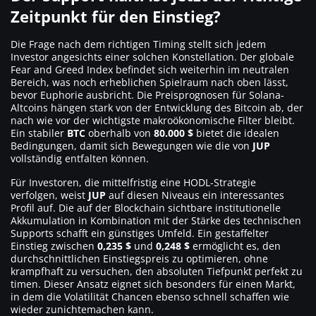
Zeitpunkt für den Einstieg?
Die Frage nach dem richtigen Timing stellt sich jedem
Investor angesichts einer solchen Konstellation. Der globale
Fear and Greed Index befindet sich weiterhin im neutralen
Bereich, was noch erheblichen Spielraum nach oben lässt,
bevor Euphorie ausbricht. Die Preisprognosen für Solana-
Altcoins hängen stark von der Entwicklung des Bitcoin ab, der
nach wie vor der wichtigste makroökonomische Filter bleibt.
Ein stabiler
BTC
oberhalb von
80.000 $
bietet die idealen
Bedingungen, damit sich Bewegungen wie die von
JUP
vollständig entfalten können.
Für Investoren, die mittelfristig eine HODL-Strategie
verfolgen, weist
JUP
auf diesen Niveaus ein interessantes
Profil auf. Die auf der Blockchain sichtbare institutionelle
Akkumulation in Kombination mit der Stärke des technischen
Supports schafft ein günstiges Umfeld. Ein gestaffelter
Einstieg zwischen
0,235 $
und
0,248 $
ermöglicht es, den
durchschnittlichen Einstiegspreis zu optimieren, ohne
krampfhaft zu versuchen, den absoluten Tiefpunkt perfekt zu
timen. Dieser Ansatz eignet sich besonders für einen Markt,
in dem die Volatilität Chancen ebenso schnell schaffen wie
wieder zunichtemachen kann.