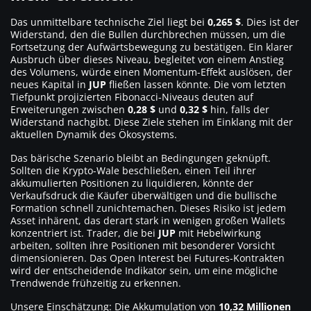
Das unmittelbare technische Ziel liegt bei
0,265 $
. Dies ist der
Widerstand, den die Bullen durchbrechen müssen, um die
Fortsetzung der Aufwärtsbewegung zu bestätigen. Ein klarer
Ausbruch über dieses Niveau, begleitet von einem Anstieg
des Volumens, würde einen Momentum-Effekt auslösen, der
neues Kapital in
JUP
fließen lassen könnte. Die vom letzten
Tiefpunkt projizierten Fibonacci-Niveaus deuten auf
Erweiterungen zwischen
0,28 $
und
0,32 $
hin, falls der
Widerstand nachgibt. Diese Ziele stehen im Einklang mit der
aktuellen Dynamik des Ökosystems.
Das bärische Szenario bleibt an Bedingungen geknüpft.
Sollten die Krypto-Wale beschließen, einen Teil ihrer
akkumulierten Positionen zu liquidieren, könnte der
Verkaufsdruck die Käufer überwältigen und die bullische
Formation schnell zunichtemachen. Dieses Risiko ist jedem
Asset inhärent, das derart stark in wenigen großen Wallets
konzentriert ist. Trader, die bei
JUP
mit Hebelwirkung
arbeiten, sollten ihre Positionen mit besonderer Vorsicht
dimensionieren. Das Open Interest bei Futures-Kontrakten
wird der entscheidende Indikator sein, um eine mögliche
Trendwende frühzeitig zu erkennen.
Unsere Einschätzung: Die Akkumulation von
10,32 Millionen