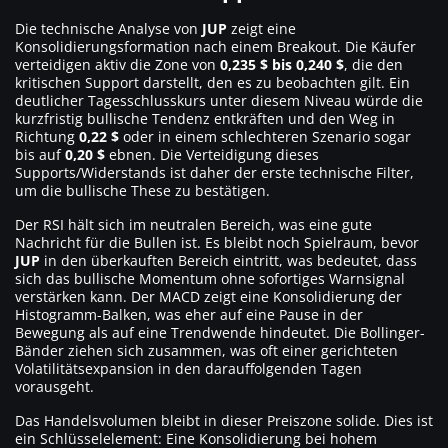
Die technische Analyse von
JUP
zeigt eine
Konsolidierungsformation nach einem Breakout. Die Käufer
verteidigen aktiv die Zone von
0,235 $ bis 0,240 $
, die den
kritischen Support darstellt, den es zu beobachten gilt. Ein
deutlicher Tagesschlusskurs unter diesem Niveau würde die
kurzfristig bullische Tendenz entkräften und den Weg in
Richtung
0,22 $
oder in einem schlechteren Szenario sogar
bis auf
0,20 $
ebnen. Die Verteidigung dieses
Supports/Widerstands ist daher der erste technische Filter,
um die bullische These zu bestätigen.
Der RSI hält sich im neutralen Bereich, was eine gute
Nachricht für die Bullen ist. Es bleibt noch Spielraum, bevor
JUP
in den überkauften Bereich eintritt, was bedeutet, dass
sich das bullische Momentum ohne sofortiges Warnsignal
verstärken kann. Der MACD zeigt eine Konsolidierung der
Histogramm-Balken, was eher auf eine Pause in der
Bewegung als auf eine Trendwende hindeutet. Die Bollinger-
Bänder ziehen sich zusammen, was oft einer gerichteten
Volatilitätsexpansion in den darauffolgenden Tagen
vorausgeht.
Das Handelsvolumen bleibt in dieser Preiszone solide. Dies ist
ein Schlüsselelement: Eine Konsolidierung bei hohem