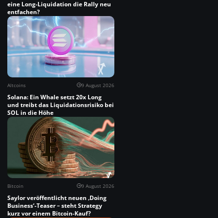
eine Long-Liquidation die Rally neu
entfachen?
Altcoins
9 August 2026
Solana: Ein Whale setzt 20x Long
und treibt das Liquidationsrisiko bei
SOL in die Höhe
Bitcoin
9 August 2026
Saylor veröffentlicht neuen ‚Doing
Business‘-Teaser – steht Strategy
kurz vor einem Bitcoin-Kauf?