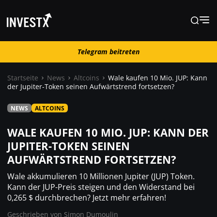
Telegram beitreten
Telegram beitreten
Startseite
News
Altcoins
Wale kaufen 10 Mio. JUP: Kann
der Jupiter-Token seinen Aufwärtstrend fortsetzen?
News
NEWS
ALTCOINS
Lernen
WALE KAUFEN 10 MIO. JUP: KANN DER
JUPITER-TOKEN SEINEN
AUFWÄRTSTREND FORTSETZEN?
Trading
Wale akkumulieren 10 Millionen Jupiter (JUP) Token.
Wo kaufen ?
Kann der JUP-Preis steigen und den Widerstand bei
0,265 $ durchbrechen? Jetzt mehr erfahren!
Geschrieben von
Simon Dumoulin
Casino