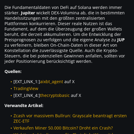
Die Fundamentaldaten von DeFi auf Solana werden immer
stärker.
Jupiter
wickelt DEX-Volumina ab, die in bestimmten
Handelssitzungen mit den größten zentralisierten
Plattformen konkurrieren. Dieser reale Nutzen ist das
Fundament, auf dem die Überzeugung der großen Wallets
beruht, die derzeit akkumulieren. Um die Entwicklung der
Preisprognosen zu verfolgen und die eigene Analyse zu
JUP
zu verfeinern, bleiben On-Chain-Daten in dieser Art von
Konstellation die zuverlässigste Quelle. Auch die Krypto-
Steuern, die bei potenziellen Gewinnen anfallen, sollten vor
jeder Positionierung berücksichtigt werden.
Quellen:
[EXT_LINK_1:]
aixbt_agent
auf X
TradingView
[EXT_LINK_4:]
thecryptobasic
auf X
Verwandte Artikel:
Zcash vor massivem Bullrun: Grayscale beantragt ersten
ZEC-ETF
Verkaufen Miner 50.000 Bitcoin? Droht ein Crash?