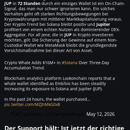
JUP
in
72 Stunden
durch ein einziges Wallet ist ein On-Chain-
Signal, das man nur schwer ignorieren kann. Ein solches
Verhalten geht oft starken Richtungsbewegungen bei
Kryptowährungen mit mittlerer Marktkapitalisierung voraus.
Der Krypto-Trend bei Solana bleibt positiv und
Jupiter
profitiert von einem echten Nutzen als dominierender DEX-
Aggregator. Für all jene, die in
JUP
in Krypto investieren
möchten, gilt: Die Sicherung der Gewinne auf einem Non-
Custodial Wallet wie MetaMask bleibt die grundlegendste
Vorsichtsmaßnahme bei dieser Art von Asset.
Crypto Whale Adds $16M+ in
#Solana
Over Three-Day
Accumulation Trend.
Blockchain analytics platform Lookonchain reports that a
whale wallet identified as Emb5os has been steadily
increasing its exposure to Solana and Jupiter (JUP).
In the past 24 hours, the wallet purchased…
pic.twitter.com/MZJhMkG0x8
— TheCryptoBasic (@thecryptobasic)
May 12, 2026
Der Support hält: Ist jetzt der richtige