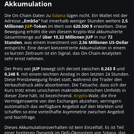
Akkumulation
Die On-Chain-Daten zu
Solana
lügen nicht. Ein Wallet mit der
Adresse
„Emb5o“
hat innerhalb weniger Stunden weitere
2,5
Millionen
JUP
-Token
im Wert von
620.500 $
erworben. Diese
Bewegung erhöht die von diesem Krypto-Wal akkumulierte
Gesamtmenge auf
über 10,32 Millionen JUP
in nur
72
Stunden
, was einem Investment von
2,56 Millionen US-Dollar
entspricht. Eine derart konzentrierte Akkumulation in einem
so kurzen Zeitraum ist ein Signal, das On-Chain-Analysten
sehr ernst nehmen.
Der Preis von
JUP
bewegt sich derzeit zwischen
0,243 $
und
0,248 $
, mit einem leichten Anstieg in den letzten 24 Stunden.
Diese Preisbewegung findet statt, während die Trader den
Verkaufsdruck aktiv absorbieren. Die Tatsache, dass sich der
Kurs trotz eines unsicheren makroökonomischen Umfelds in
dieser Zone hält, ist bezeichnend.
Krypto
-Wale, die ihre
Vermögenswerte von den Exchanges abziehen, verringern
automatisch das verfügbare Angebot auf den Märkten und
schaffen so eine vorteilhafte Asymmetrie zwischen Angebot
und Nachfrage.
Dieses Akkumulationsverhalten ist kein Einzelfall. Es ist Teil
einer breiteren Dynamik im DeFi-Ökosystem von Solana, das