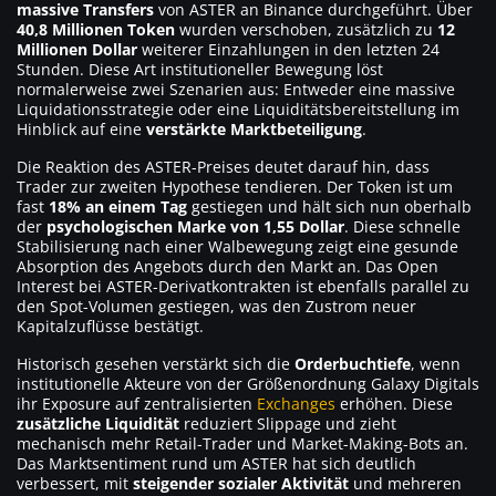
massive Transfers
von ASTER an Binance durchgeführt. Über
40,8 Millionen Token
wurden verschoben, zusätzlich zu
12
Millionen Dollar
weiterer Einzahlungen in den letzten 24
Stunden. Diese Art institutioneller Bewegung löst
normalerweise zwei Szenarien aus: Entweder eine massive
Liquidationsstrategie oder eine Liquiditätsbereitstellung im
Hinblick auf eine
verstärkte Marktbeteiligung
.
Die Reaktion des ASTER-Preises deutet darauf hin, dass
Trader zur zweiten Hypothese tendieren. Der Token ist um
fast
18% an einem Tag
gestiegen und hält sich nun oberhalb
der
psychologischen Marke von 1,55 Dollar
. Diese schnelle
Stabilisierung nach einer Walbewegung zeigt eine gesunde
Absorption des Angebots durch den Markt an. Das Open
Interest bei ASTER-Derivatkontrakten ist ebenfalls parallel zu
den Spot-Volumen gestiegen, was den Zustrom neuer
Kapitalzuflüsse bestätigt.
Historisch gesehen verstärkt sich die
Orderbuchtiefe
, wenn
institutionelle Akteure von der Größenordnung Galaxy Digitals
ihr Exposure auf zentralisierten
Exchanges
erhöhen. Diese
zusätzliche Liquidität
reduziert Slippage und zieht
mechanisch mehr Retail-Trader und Market-Making-Bots an.
Das Marktsentiment rund um ASTER hat sich deutlich
verbessert, mit
steigender sozialer Aktivität
und mehreren