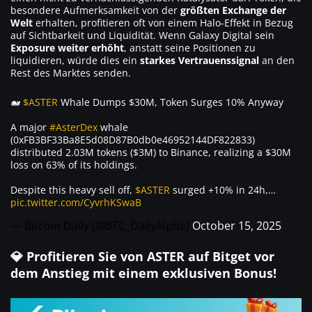
besondere Aufmerksamkeit von der
größten Exchange der
Welt
erhalten, profitieren oft von einem Halo-Effekt in Bezug
auf Sichtbarkeit und Liquidität. Wenn Galaxy Digital sein
Exposure weiter erhöht
, anstatt seine Positionen zu
liquidieren, würde dies ein
starkes Vertrauenssignal
an den
Rest des Marktes senden.
🐋
$ASTER
Whale Dumps $30M, Token Surges 10% Anyway
A major
#AsterDex
whale
(0xFB3BF33Ba8E5d08D87B0db0e46952144DF822833)
distributed 2.03M tokens ($3M) to Binance, realizing a $30M
loss on 63% of its holdings.
Despite this heavy sell off,
$ASTER
surged +10% in 24h,…
pic.twitter.com/CyvrhKSwaB
— Bitcoin Daily (@BTC_DailyAlpha)
October 15, 2025
💎 Profitieren Sie von ASTER auf Bitget vor
dem Anstieg mit einem
exklusiven Bonus
!