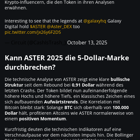
Krypto-Influencern, die den Token in ihren Analysen
erwähnen.
Interesting to see that the legends at
@galaxyhq
Galaxy
Digital hold
$ASTER
@Aster_DEX
too
pic.twitter.com/jx26y6F2D5
— Circuit (@CashIsTrash_)
October 13, 2025
Kann ASTER 2025 die 5-Dollar-Marke
durchbrechen?
Die technische Analyse von ASTER zeigt eine klare
bullische
Struktur
seit dem Rebound bei
0,91 Dollar
während des
letzten Crashs. Der Token bildet nun aufeinanderfolgende
höhere Hochs und höhere Tiefs, ein klassisches Zeichen eines
sich aufbauenden
Aufwärtstrends
. Die Korrelation mit
Bitcoin bleibt stark: Solange
BTC
sich oberhalb von
100.000
Dollar
hält, profitieren Altcoins wie ASTER normalerweise von
einem
positiven Momentum
.
Kurzfristig deuten die technischen Indikatoren auf eine
Verschnaufpause vor dem nächsten Impuls hin. Die Bollinger