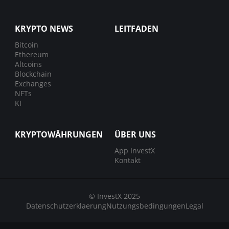
KRYPTO NEWS
LEITFADEN
Bitcoin
Ethereum
Altcoins
Blockchain
Exchanges
NFTs
KI
KRYPTOWÄHRUNGEN
ÜBER UNS
App InvestX
Kontakt
© InvestX 2025
Datenschutzerklaerung
Nutzungsbedingungen
Legal