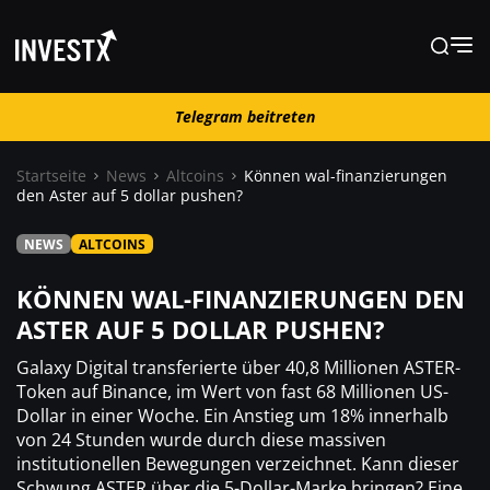
Telegram beitreten
Telegram beitreten
Startseite
News
Altcoins
Können wal-finanzierungen
den Aster auf 5 dollar pushen?
News
NEWS
ALTCOINS
Lernen
KÖNNEN WAL-FINANZIERUNGEN DEN
ASTER AUF 5 DOLLAR PUSHEN?
Trading
Galaxy Digital transferierte über 40,8 Millionen ASTER-
Token auf Binance, im Wert von fast 68 Millionen US-
Dollar in einer Woche. Ein Anstieg um 18% innerhalb
Wo kaufen ?
von 24 Stunden wurde durch diese massiven
institutionellen Bewegungen verzeichnet. Kann dieser
Casino
Schwung ASTER über die 5-Dollar-Marke bringen? Eine