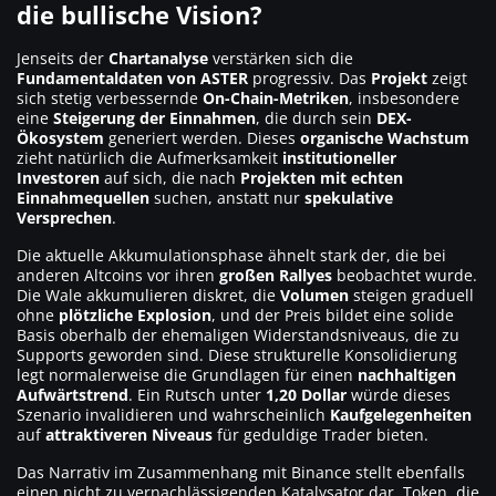
die bullische Vision?
Jenseits der
Chartanalyse
verstärken sich die
Fundamentaldaten von ASTER
progressiv. Das
Projekt
zeigt
sich stetig verbessernde
On-Chain-Metriken
, insbesondere
eine
Steigerung der Einnahmen
, die durch sein
DEX-
Ökosystem
generiert werden. Dieses
organische Wachstum
zieht natürlich die Aufmerksamkeit
institutioneller
Investoren
auf sich, die nach
Projekten mit echten
Einnahmequellen
suchen, anstatt nur
spekulative
Versprechen
.
Die aktuelle Akkumulationsphase ähnelt stark der, die bei
anderen Altcoins vor ihren
großen Rallyes
beobachtet wurde.
Die Wale akkumulieren diskret, die
Volumen
steigen graduell
ohne
plötzliche Explosion
, und der Preis bildet eine solide
Basis oberhalb der ehemaligen Widerstandsniveaus, die zu
Supports geworden sind. Diese strukturelle Konsolidierung
legt normalerweise die Grundlagen für einen
nachhaltigen
Aufwärtstrend
. Ein Rutsch unter
1,20 Dollar
würde dieses
Szenario invalidieren und wahrscheinlich
Kaufgelegenheiten
auf
attraktiveren Niveaus
für geduldige Trader bieten.
Das Narrativ im Zusammenhang mit Binance stellt ebenfalls
einen nicht zu vernachlässigenden Katalysator dar. Token, die