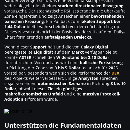
Bänder verengen sich, was eine Volatilitätskompression
widerspiegelt, die oft einer
starken direktionalen Bewegung
vorausgeht. Der stochastische RSI ist gerade in die überkaufte
Zone eingetreten und zeigt Anzeichen einer
bevorstehenden
bärischen Kreuzung
. Ein Pullback zum
lokalen Support bei
1,44 Dollar
bleibt wahrscheinlich vor dem nächsten Leg up.
Dieses Niveau entspricht der Basis des derzeit auf dem Daily-
Chart formierenden
aufsteigenden Dreiecks
.
Wenn dieser
Support
hält und die von
Galaxy Digital
bereitgestellte
Liquidität
auf dem
Markt
verfügbar bleibt,
könnte
ASTER
schnell den
Widerstand bei 2,10 Dollar
durchbrechen. Von dort aus wird eine
bullische Fortsetzung
in Richtung der Zone von
3 bis 5 Dollar
technisch für
2025
vorstellbar, besonders wenn sich die Performance der
DEX
des Projekts weiter verbessert. Einige
Analysten
sprechen
sogar von einem
optimistischen Szenario
in Richtung
8 bis 10
Dollar
, obwohl dieses
Ziel
ein
günstiges
makroökonomisches Umfeld
und eine
massive Protokoll-
Adoption
erfordern würde.
Unterstützen die Fundamentaldaten