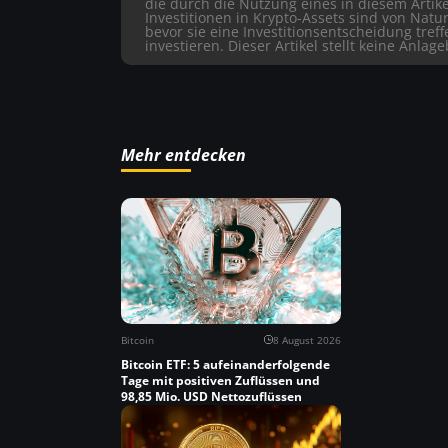
die durch die Nutzung eines in diesem Artike
Investitionen in Krypto-Assets sind von Natu
bevor sie eine Investitionsentscheidung tref
investieren. Dieser Artikel stellt keine Anlag
Mehr entdecken
Bitcoin
8 August 2026
Bitcoin ETF: 5 aufeinanderfolgende
Tage mit positiven Zuflüssen und
98,85 Mio. USD Nettozuflüssen