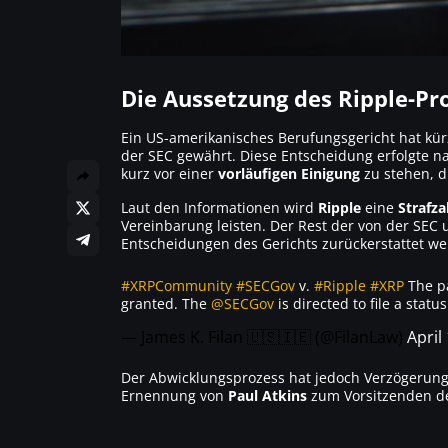
Die Aussetzung des Ripple-Pr
Ein US-amerikanisches Berufungsgericht hat kür
der SEC gewährt. Diese Entscheidung erfolgte 
kurz vor einer
vorläufigen Einigung
zu stehen, d
Laut den Informationen wird
Ripple
eine
Strafz
Vereinbarung leisten. Der Rest der von der SEC
Entscheidungen des Gerichts zurückerstattet we
#XRPCommunity
#SECGov
v.
#Ripple
#XRP
The pa
granted. The
@SECGov
is directed to file a statu
— James K. Filan 🇺🇸🇮🇪 (@FilanLaw)
April
Der Abwicklungsprozess hat jedoch Verzögerunge
Ernennung von
Paul Atkins
zum Vorsitzenden de