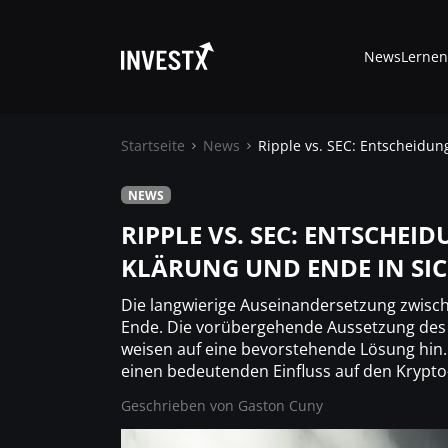
News
Lernen
Startseite
News
Ripple vs. SEC: Entscheidun
NEWS
News
RIPPLE VS. SEC: ENTSCHEI
KLÄRUNG UND ENDE IN SIC
Lernen
Die langwierige Auseinandersetzung zwisch
Trading
Ende. Die vorübergehende Aussetzung des 
weisen auf eine bevorstehende Lösung hin. 
einen bedeutenden Einfluss auf den Krypt
Wo kaufen ?
Geschrieben von
Gaston Cuny
Casino