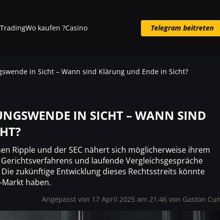
Trading
Wo kaufen ?
Casino
Telegram beitreten
Telegram beitreten
gswende in Sicht – Wann sind Klärung und Ende in Sicht?
DUNGSWENDE IN SICHT – WANN SIND
HT?
en Ripple und der SEC nähert sich möglicherweise ihrem
Gerichtsverfahrens und laufende Vergleichsgespräche
Die zukünftige Entwicklung dieses Rechtsstreits könnte
o-Markt haben.
Angepasst von 17 April 2025 am 21:46 von
Gaston Cu