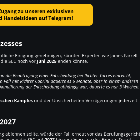
 Zugang zu unseren exklusiven
d Handelsideen auf Telegram!
ozesses
htliche Einigung genehmigen, könnten Experten wie James Farrell
 die SEC noch vor
Juni 2025
enden könnte.
 die Beantragung einer Entscheidung bei Richter Torres einreicht,
en Fall mit Richter Caprini dauerte es 6 Monate, aber in einem anderen
r Annullierung der Entscheidung abhängig war, dauerte es nur 3 Wochen.
tischen Kampfes
und der Unsicherheiten Verzögerungen jederzeit
 2027
ung ablehnen sollte, würde der Fall erneut vor das Berufungsgerich
ses gegen die SEC auf
2027
hinauszögern, so der Experte Ferrel.