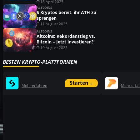
18 April 2025
ALTCOINS
5 Kryptos bereit, ihr ATH zu
sprengen
11 August 2025
ALTCOINS
Altcoins: Rekordanstieg vs.
Bitcoin – Jetzt investieren?
10 August 2025
BESTEN KRYPTO-PLATTFORMEN
Starten
→
Mehr erfahren
Mehr erfa