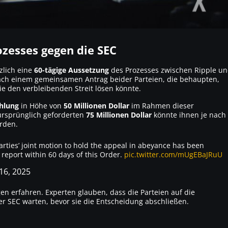
ozesses gegen die SEC
zlich eine
60-tägige Aussetzung
des Prozesses zwischen Ripple u
nach einem gemeinsamen Antrag beider Parteien, die behaupten,
ie den verbleibenden Streit lösen könnte.
ahlung
in Höhe von
50 Millionen Dollar
im Rahmen dieser
 ursprünglich geforderten
75 Millionen Dollar
könnte ihnen je nach
rden.
rties’ joint motion to hold the appeal in abeyance has been
s report within 60 days of this Order.
pic.twitter.com/mUgEBaJRuU
 16, 2025
n erfahren. Experten glauben, dass die Parteien auf die
r SEC warten, bevor sie die Entscheidung abschließen.