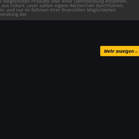
l vorgestellten Produkts oder einer Dienstleistung entstehen.
r aus riskant. Leser sollten eigene Recherchen durchführen,
fen, und nur im Rahmen ihrer finanziellen Möglichkeiten
eberatung dar.
Mehr anzeigen
→