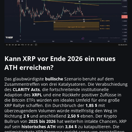
Kann XRP vor Ende 2026 ein neues
ATH erreichen?
Das glaubwürdigste
bullische
Szenario beruht auf dem
Zusammentreffen von drei Katalysatoren. Die Verabschiedung
des
CLARITY Acts
, die fortschreitende institutionelle
Adaption des
XRPL
und eine Rückkehr positiver Zuflüsse in
die Bitcoin ETFs würden ein ideales Umfeld für eine große
XRP Rallye schaffen. Ein Durchbruch der
1,85 $
mit
überzeugendem Volumen würde mittelfristig den Weg in
Richtung
2 $
und anschließend
2,50 $
ebnen. Der Krypto
Bullrun von
2025 bis 2026
hat weiterhin intakte Chancen, XRP
auf sein
historisches ATH
von
3,84 $
zu katapultieren. Die
optimistischste XRP Prognose spricht sogar von zweistelligen