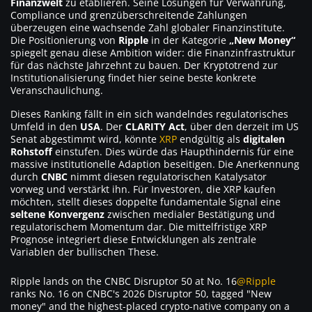
Finanzwelt
zu etablieren. Seine Lösungen für Verwahrung,
Compliance und grenzüberschreitende Zahlungen
überzeugen eine wachsende Zahl globaler Finanzinstitute.
Die Positionierung von
Ripple
in der Kategorie
„New Money“
spiegelt genau diese Ambition wider: die Finanzinfrastruktur
für das nächste Jahrzehnt zu bauen. Der Kryptotrend zur
Institutionalisierung findet hier seine beste konkrete
Veranschaulichung.
Dieses Ranking fällt in ein sich wandelndes regulatorisches
Umfeld in den
USA
. Der
CLARITY Act
, über den derzeit im US
Senat abgestimmt wird, könnte
XRP
endgültig als
digitalen
Rohstoff
einstufen. Dies würde das Haupthindernis für eine
massive institutionelle Adaption beseitigen. Die Anerkennung
durch
CNBC
nimmt diesen regulatorischen Katalysator
vorweg und verstärkt ihn. Für Investoren, die XRP kaufen
möchten, stellt dieses doppelte fundamentale Signal eine
seltene Konvergenz
zwischen medialer Bestätigung und
regulatorischem Momentum dar. Die mittelfristige XRP
Prognose integriert diese Entwicklungen als zentrale
Variablen der bullischen These.
Ripple lands on the CNBC Disruptor 50 at No. 16
@Ripple
ranks No. 16 on CNBC's 2026 Disruptor 50, tagged "New
money" and the highest-placed crypto-native company on a