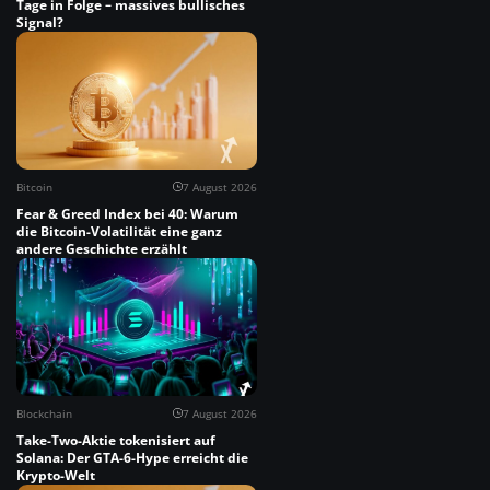
Tage in Folge – massives bullisches
Signal?
Bitcoin
7 August 2026
Fear & Greed Index bei 40: Warum
die Bitcoin-Volatilität eine ganz
andere Geschichte erzählt
Blockchain
7 August 2026
Take-Two-Aktie tokenisiert auf
Solana: Der GTA-6-Hype erreicht die
Krypto-Welt