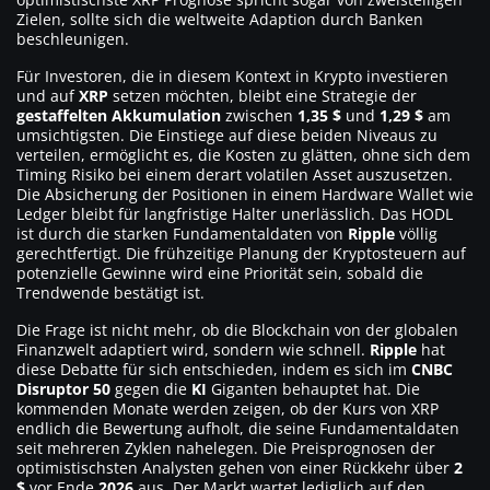
Zielen, sollte sich die weltweite Adaption durch Banken
beschleunigen.
Für Investoren, die in diesem Kontext in Krypto investieren
und auf
XRP
setzen möchten, bleibt eine Strategie der
gestaffelten Akkumulation
zwischen
1,35 $
und
1,29 $
am
umsichtigsten. Die Einstiege auf diese beiden Niveaus zu
verteilen, ermöglicht es, die Kosten zu glätten, ohne sich dem
Timing Risiko bei einem derart volatilen Asset auszusetzen.
Die Absicherung der Positionen in einem Hardware Wallet wie
Ledger bleibt für langfristige Halter unerlässlich. Das HODL
ist durch die starken Fundamentaldaten von
Ripple
völlig
gerechtfertigt. Die frühzeitige Planung der Kryptosteuern auf
potenzielle Gewinne wird eine Priorität sein, sobald die
Trendwende bestätigt ist.
Die Frage ist nicht mehr, ob die Blockchain von der globalen
Finanzwelt adaptiert wird, sondern wie schnell.
Ripple
hat
diese Debatte für sich entschieden, indem es sich im
CNBC
Disruptor 50
gegen die
KI
Giganten behauptet hat. Die
kommenden Monate werden zeigen, ob der Kurs von XRP
endlich die Bewertung aufholt, die seine Fundamentaldaten
seit mehreren Zyklen nahelegen. Die Preisprognosen der
optimistischsten Analysten gehen von einer Rückkehr über
2
$
vor Ende
2026
aus. Der Markt wartet lediglich auf den