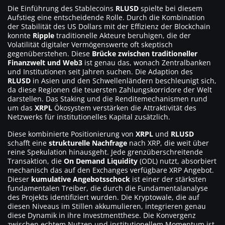
Die Einführung des Stablecoins
RLUSD
spielte bei diesem
Aufstieg eine entscheidende Rolle. Durch die Kombination
der Stabilität des US Dollars mit der Effizienz der Blockchain
konnte
Ripple
traditionelle Akteure beruhigen, die der
Volatilität digitaler Vermögenswerte oft skeptisch
gegenüberstehen. Diese
Brücke zwischen traditioneller
Finanzwelt und Web3
ist genau das, wonach Zentralbanken
und Institutionen seit Jahren suchen. Die Adaption des
RLUSD
in Asien und den Schwellenländern beschleunigt sich,
da diese Regionen die teuersten Zahlungskorridore der Welt
darstellen. Das Staking und die Renditemechanismen rund
um das
XRPL
Ökosystem verstärken die Attraktivität des
Netzwerks für institutionelles Kapital zusätzlich.
Diese kombinierte Positionierung von
XRPL
und
RLUSD
schafft eine
strukturelle Nachfrage
nach XRP, die weit über
reine Spekulation hinausgeht. Jede grenzüberschreitende
Transaktion, die
On Demand Liquidity
(ODL) nutzt, absorbiert
mechanisch das auf den Exchanges verfügbare XRP Angebot.
Dieser
kumulative Angebotsschock
ist einer der stärksten
fundamentalen Treiber, die durch die Fundamentalanalyse
des Projekts identifiziert wurden. Die Kryptowale, die auf
diesen Niveaus im Stillen akkumulieren, integrieren genau
diese Dynamik in ihre Investmentthese. Die Konvergenz
zwischen echtem Nutzen und institutionellem Momentum ist