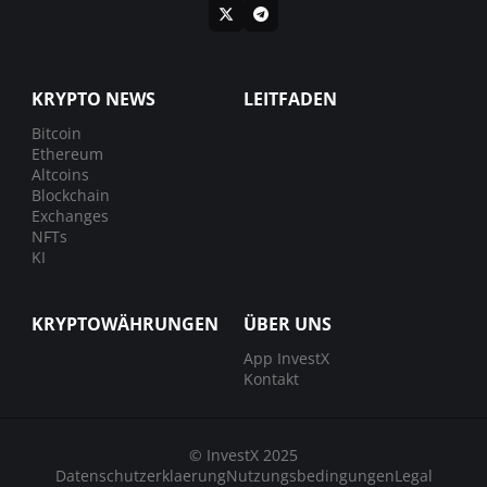
KRYPTO NEWS
LEITFADEN
Bitcoin
Ethereum
Altcoins
Blockchain
Exchanges
NFTs
KI
KRYPTOWÄHRUNGEN
ÜBER UNS
App InvestX
Kontakt
© InvestX 2025
Datenschutzerklaerung
Nutzungsbedingungen
Legal