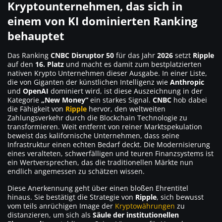
Kryptounternehmen, das sich in
einem von KI dominierten Ranking
behauptet
Das Ranking
CNBC Disruptor 50
für das Jahr
2026
setzt
Ripple
auf den
16. Platz
und macht es damit zum bestplatzierten
nativen Krypto Unternehmen dieser Ausgabe. In einer Liste,
die von Giganten der künstlichen Intelligenz wie
Anthropic
und
OpenAI
dominiert wird, ist diese Auszeichnung in der
Kategorie
„New Money“
ein starkes Signal.
CNBC
hob dabei
die Fähigkeit von
Ripple
hervor, den weltweiten
Zahlungsverkehr durch die Blockchain Technologie zu
transformieren. Weit entfernt von reiner Marktspekulation
beweist das kalifornische Unternehmen, dass seine
Infrastruktur einen echten Bedarf deckt. Die Modernisierung
eines veralteten, schwerfälligen und teuren Finanzsystems ist
ein Wertversprechen, das die traditionellen Märkte nun
endlich angemessen zu schätzen wissen.
Diese Anerkennung geht über einen bloßen Ehrentitel
hinaus. Sie bestätigt die Strategie von
Ripple
, sich bewusst
vom teils anrüchigen Image der
Kryptowährungen
zu
distanzieren, um sich als
Säule der institutionellen