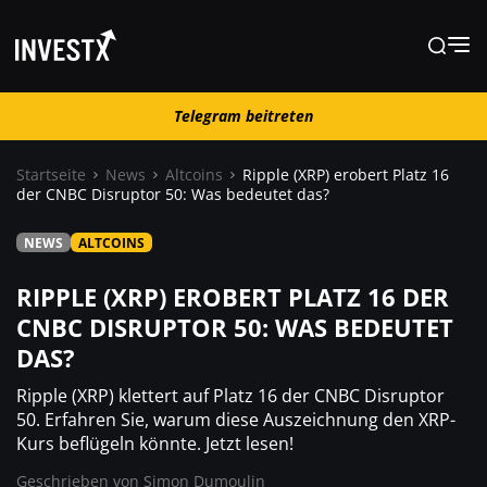
Telegram beitreten
Telegram beitreten
Startseite
News
Altcoins
Ripple (XRP) erobert Platz 16
der CNBC Disruptor 50: Was bedeutet das?
News
NEWS
ALTCOINS
Lernen
RIPPLE (XRP) EROBERT PLATZ 16 DER
CNBC DISRUPTOR 50: WAS BEDEUTET
DAS?
Trading
Ripple (XRP) klettert auf Platz 16 der CNBC Disruptor
Wo kaufen ?
50. Erfahren Sie, warum diese Auszeichnung den XRP-
Kurs beflügeln könnte. Jetzt lesen!
Geschrieben von
Simon Dumoulin
Casino