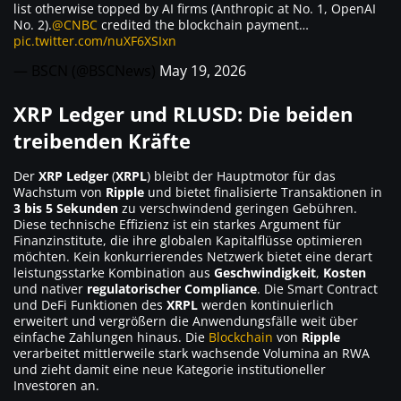
list otherwise topped by AI firms (Anthropic at No. 1, OpenAI
No. 2).
@CNBC
credited the blockchain payment…
pic.twitter.com/nuXF6XSIxn
— BSCN (@BSCNews)
May 19, 2026
XRP Ledger und RLUSD: Die beiden
treibenden Kräfte
Der
XRP Ledger
(
XRPL
) bleibt der Hauptmotor für das
Wachstum von
Ripple
und bietet finalisierte Transaktionen in
3 bis 5 Sekunden
zu verschwindend geringen Gebühren.
Diese technische Effizienz ist ein starkes Argument für
Finanzinstitute, die ihre globalen Kapitalflüsse optimieren
möchten. Kein konkurrierendes Netzwerk bietet eine derart
leistungsstarke Kombination aus
Geschwindigkeit
,
Kosten
und nativer
regulatorischer Compliance
. Die Smart Contract
und DeFi Funktionen des
XRPL
werden kontinuierlich
erweitert und vergrößern die Anwendungsfälle weit über
einfache Zahlungen hinaus. Die
Blockchain
von
Ripple
verarbeitet mittlerweile stark wachsende Volumina an RWA
und zieht damit eine neue Kategorie institutioneller
Investoren an.