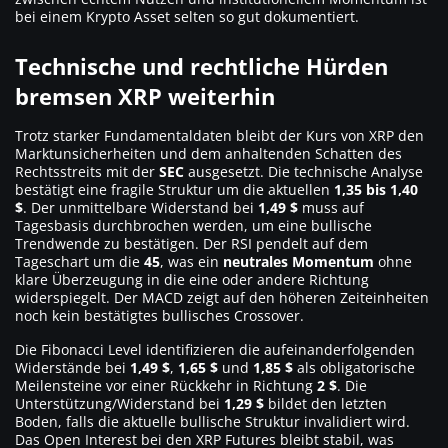
bei einem Krypto Asset selten so gut dokumentiert.
Technische und rechtliche Hürden
bremsen XRP weiterhin
Trotz starker Fundamentaldaten bleibt der Kurs von XRP den
Marktunsicherheiten und dem anhaltenden Schatten des
Rechtsstreits mit der
SEC
ausgesetzt. Die technische Analyse
bestätigt eine fragile Struktur um die aktuellen
1,35 bis 1,40
$
. Der unmittelbare Widerstand bei
1,49 $
muss auf
Tagesbasis durchbrochen werden, um eine bullische
Trendwende zu bestätigen. Der RSI pendelt auf dem
Tageschart um die
45
, was ein
neutrales Momentum
ohne
klare Überzeugung in die eine oder andere Richtung
widerspiegelt. Der MACD zeigt auf den höheren Zeiteinheiten
noch kein bestätigtes bullisches Crossover.
Die Fibonacci Level identifizieren die aufeinanderfolgenden
Widerstände bei
1,49 $
,
1,65 $
und
1,85 $
als obligatorische
Meilensteine vor einer Rückkehr in Richtung
2 $
. Die
Unterstützung/Widerstand bei
1,29 $
bildet den letzten
Boden, falls die aktuelle bullische Struktur invalidiert wird.
Das Open Interest bei den XRP Futures bleibt stabil, was