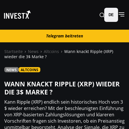
DE
Telegram beitreten
Telegram beitreten
Startseite
News
Altcoins
Wann knackt Ripple (XRP)
wieder die 3$ Marke ?
News
NEWS
ALTCOINS
Lernen
WANN KNACKT RIPPLE (XRP) WIEDER
DIE 3$ MARKE ?
Trading
Kann Ripple (XRP) endlich sein historisches Hoch von 3
$ wieder erreichen? Mit der beschleunigten Einführung
Wo kaufen ?
von XRP-basierten Zahlungslösungen und klareren
Vorschriften fragen sich Investoren, ob ein Preisanstieg
unmittelbar bevorsteht. Analyse der Signale, die XRP zu
Casino