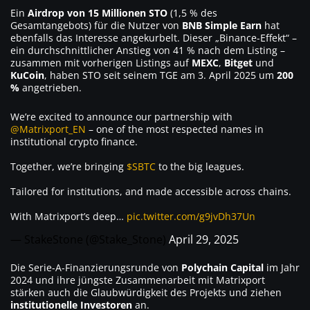
Ein
Airdrop von 15 Millionen STO
(1,5 % des
Gesamtangebots) für die Nutzer von
BNB Simple Earn
hat
ebenfalls das Interesse angekurbelt. Dieser „Binance-Effekt“ –
ein durchschnittlicher Anstieg von 41 % nach dem Listing –
zusammen mit vorherigen Listings auf
MEXC
,
Bitget
und
KuCoin
, haben STO seit seinem TGE am 3. April 2025 um
200
%
angetrieben.
We’re excited to announce our partnership with
@Matrixport_EN
– one of the most respected names in
institutional crypto finance.
Together, we’re bringing
$SBTC
to the big leagues.
Tailored for institutions, and made accessible across chains.
With Matrixport’s deep…
pic.twitter.com/g9jvDh37Un
— StakeStone (@Stake_Stone)
April 29, 2025
Die Serie-A-Finanzierungsrunde von
Polychain Capital
im Jahr
2024 und ihre jüngste Zusammenarbeit mit Matrixport
stärken auch die Glaubwürdigkeit des Projekts und ziehen
institutionelle Investoren
an.