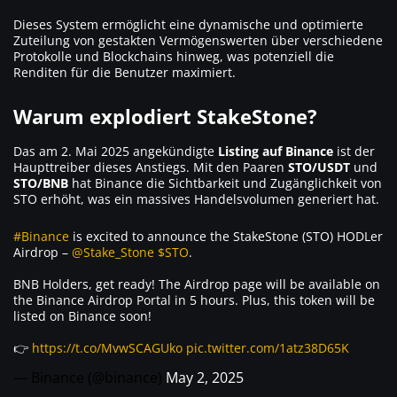
Dieses System ermöglicht eine dynamische und optimierte
Zuteilung von gestakten Vermögenswerten über verschiedene
Protokolle und Blockchains hinweg, was potenziell die
Renditen für die Benutzer maximiert.
Warum explodiert StakeStone?
Das am 2. Mai 2025 angekündigte
Listing auf Binance
ist der
Haupttreiber dieses Anstiegs. Mit den Paaren
STO/USDT
und
STO/BNB
hat Binance die Sichtbarkeit und Zugänglichkeit von
STO erhöht, was ein massives Handelsvolumen generiert hat.
#Binance
is excited to announce the StakeStone (STO) HODLer
Airdrop –
@Stake_Stone
$STO
.
BNB Holders, get ready! The Airdrop page will be available on
the Binance Airdrop Portal in 5 hours. Plus, this token will be
listed on Binance soon!
👉
https://t.co/MvwSCAGUko
pic.twitter.com/1atz38D65K
— Binance (@binance)
May 2, 2025