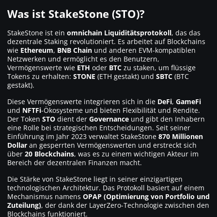
Was ist StakeStone (STO)?
StakeStone ist ein
omnichain Liquiditätsprotokoll
, das das
dezentrale Staking revolutioniert. Es arbeitet auf Blockchains
wie
Ethereum
,
BNB Chain
und anderen EVM-kompatiblen
Netzwerken und ermöglicht es den Benutzern,
Vermögenswerte wie
ETH
oder
BTC
zu staken, um flüssige
Tokens zu erhalten:
STONE
(ETH gestakt) und
SBTC
(BTC
gestakt).
Diese Vermögenswerte integrieren sich in die
DeFi
,
GameFi
und
NFTFi
-Ökosysteme und bieten Flexibilität und Rendite.
Der Token
STO
dient der
Governance
und gibt den Inhabern
eine Rolle bei strategischen Entscheidungen. Seit seiner
Einführung im Jahr 2023 verwaltet StakeStone
870 Millionen
Dollar
an gesperrten Vermögenswerten und erstreckt sich
über
20 Blockchains
, was es zu einem wichtigen Akteur im
Bereich der dezentralen Finanzen macht.
Die Stärke von StakeStone liegt in seiner einzigartigen
technologischen Architektur. Das Protokoll basiert auf einem
Mechanismus namens
OPAP (Optimierung von Portfolio und
Zuteilung)
, der dank der LayerZero-Technologie zwischen den
Blockchains funktioniert.