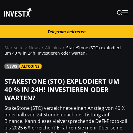
Telegram beitreten
Telegram beitreten
Startseite
News
Altcoins
StakeStone (STO) explodiert
um 40 % in 24h! Investieren oder warten?
News
NEWS
ALTCOINS
Lernen
STAKESTONE (STO) EXPLODIERT UM
40 % IN 24H! INVESTIEREN ODER
WARTEN?
Trading
StakeStone (STO) verzeichnete einen Anstieg von 40 %
Wo kaufen ?
innerhalb von 24 Stunden nach der Listung auf
Binance. Kann dieses vielversprechende DeFi-Protokoll
bis 2025 6 $ erreichen? Erfahren Sie mehr über seine
Casino