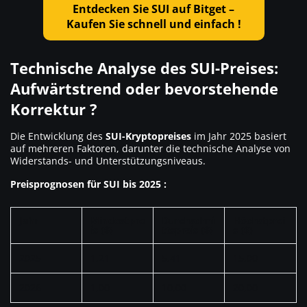
Entdecken Sie SUI auf Bitget –
Kaufen Sie schnell und einfach !
Technische Analyse des SUI-Preises:
Aufwärtstrend oder bevorstehende
Korrektur ?
Die Entwicklung des
SUI-Kryptopreises
im Jahr 2025 basiert
auf mehreren Faktoren, darunter die technische Analyse von
Widerstands- und Unterstützungsniveaus.
Preisprognosen für SUI bis 2025 :
Jahr
Mindestpre
Durchschni
Höchstprei
is ($)
ttspreis ($)
s ($)
2025
1,21
5,41
15,00
2026
1,00
10,00
20,00