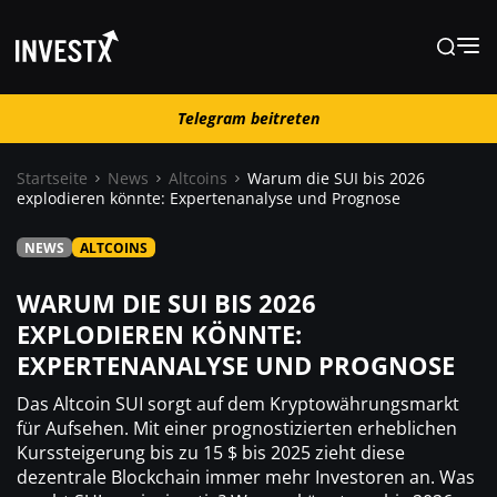
Telegram beitreten
Telegram beitreten
Startseite
News
Altcoins
Warum die SUI bis 2026
explodieren könnte: Expertenanalyse und Prognose
News
NEWS
ALTCOINS
Lernen
WARUM DIE SUI BIS 2026
EXPLODIEREN KÖNNTE:
EXPERTENANALYSE UND PROGNOSE
Trading
Das Altcoin SUI sorgt auf dem Kryptowährungsmarkt
Wo kaufen ?
für Aufsehen. Mit einer prognostizierten erheblichen
Kurssteigerung bis zu 15 $ bis 2025 zieht diese
dezentrale Blockchain immer mehr Investoren an. Was
Casino