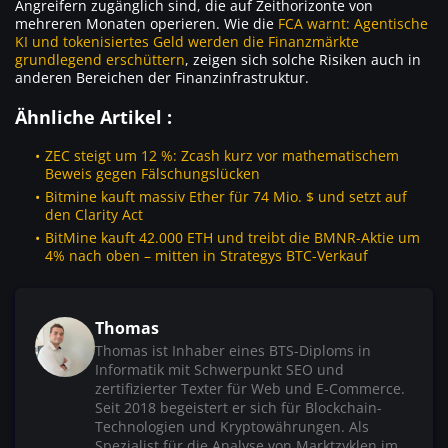
Angreifern zugänglich sind, die auf Zeithorizonte von
mehreren Monaten operieren. Wie die
FCA warnt: Agentische
KI und tokenisiertes Geld werden die Finanzmärkte
grundlegend erschüttern
, zeigen sich solche Risiken auch in
anderen Bereichen der Finanzinfrastruktur.
Ähnliche Artikel :
ZEC steigt um 12 %: Zcash kurz vor mathematischem
Beweis gegen Fälschungslücken
Bitmine kauft massiv Ether für 74 Mio. $ und setzt auf
den Clarity Act
BitMine kauft 42.000 ETH und treibt die BMNR-Aktie um
4% nach oben – mitten in Strategys BTC-Verkauf
Thomas
Thomas ist Inhaber eines BTS-Diploms in
Informatik mit Schwerpunkt SEO und
zertifizierter Texter für Web und E-Commerce.
Seit 2018 begeistert er sich für Blockchain-
Technologien und Kryptowährungen. Als
Spezialist für die Analyse von Marktzyklen im