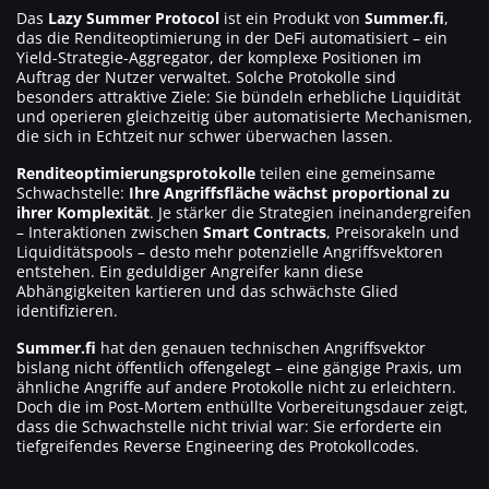
Das
Lazy Summer Protocol
ist ein Produkt von
Summer.fi
,
das die Renditeoptimierung in der DeFi automatisiert – ein
Yield-Strategie-Aggregator, der komplexe Positionen im
Auftrag der Nutzer verwaltet. Solche Protokolle sind
besonders attraktive Ziele: Sie bündeln erhebliche Liquidität
und operieren gleichzeitig über automatisierte Mechanismen,
die sich in Echtzeit nur schwer überwachen lassen.
Renditeoptimierungsprotokolle
teilen eine gemeinsame
Schwachstelle:
Ihre Angriffsfläche wächst proportional zu
ihrer Komplexität
. Je stärker die Strategien ineinandergreifen
– Interaktionen zwischen
Smart Contracts
, Preisorakeln und
Liquiditätspools – desto mehr potenzielle Angriffsvektoren
entstehen. Ein geduldiger Angreifer kann diese
Abhängigkeiten kartieren und das schwächste Glied
identifizieren.
Summer.fi
hat den genauen technischen Angriffsvektor
bislang nicht öffentlich offengelegt – eine gängige Praxis, um
ähnliche Angriffe auf andere Protokolle nicht zu erleichtern.
Doch die im Post-Mortem enthüllte Vorbereitungsdauer zeigt,
dass die Schwachstelle nicht trivial war: Sie erforderte ein
tiefgreifendes Reverse Engineering des Protokollcodes.