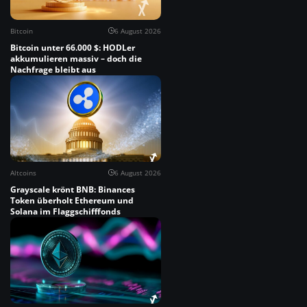
Bitcoin
6 August 2026
Bitcoin unter 66.000 $: HODLer
akkumulieren massiv – doch die
Nachfrage bleibt aus
Altcoins
6 August 2026
Grayscale krönt BNB: Binances
Token überholt Ethereum und
Solana im Flaggschifffonds