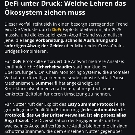
DeFi unter Druck: Welche Lehren das
Ökosystem ziehen muss
Dieser Vorfall reiht sich in einen besorgniserregenden Trend
ein. Die Verluste durch
DeFi
-Exploits bleiben im Jahr 2025
massiv, und die kostspieligsten Angriffe sind systematisch
jene, die
lange Vorbereitung, schnelle Ausführung und
sofortigen Abzug der Gelder
über Mixer oder Cross-Chain-
Bridges kombinieren.
Für
DeFi
-Protokolle erfordert die Antwort mehrere Ansätze:
kontinuierliche
Sicherheitsaudits
statt punktueller
Überprüfungen, On-Chain-Monitoring-Systeme, die anomales
Verhalten frühzeitig erkennen, sowie robuste Notfall-Pause-
Mechanismen.
Summer.fi
hat angekündigt, an
Korrekturmaßnahmen zu arbeiten, ohne jedoch einen
konkreten Zeitplan für deren Umsetzung zu nennen.
Für Nutzer ruft der Exploit des
Lazy Summer Protocol
eine
grundlegende Realität in Erinnerung:
Jedes automatisierte
Protokoll, das Gelder Dritter verwaltet, ist ein potenzielles
Angriffsziel
. Die Diversifikation der Engagements und ein
wachsames Auge auf verfügbare Audits bleiben die einzigen
Schutzmaßnahmen, die dem einzelnen Nutzer gegenüber