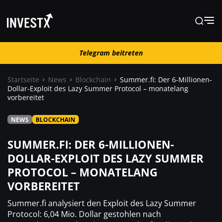
Telegram beitreten
Telegram beitreten
Startseite
News
Blockchain
Summer.fi: Der 6-Millionen-
Dollar-Exploit des Lazy Summer Protocol – monatelang
vorbereitet
News
NEWS
BLOCKCHAIN
Lernen
SUMMER.FI: DER 6-MILLIONEN-
DOLLAR-EXPLOIT DES LAZY SUMMER
Trading
PROTOCOL – MONATELANG
VORBEREITET
Wo kaufen ?
Summer.fi analysiert den Exploit des Lazy Summer
Protocol: 6,04 Mio. Dollar gestohlen nach
Casino