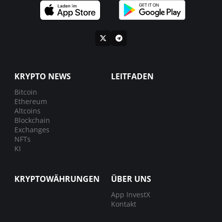
KRYPTO NEWS
LEITFADEN
Bitcoin
Ethereum
Altcoins
Blockchain
Exchanges
NFTs
KI
KRYPTOWÄHRUNGEN
ÜBER UNS
App InvestX
Kontakt