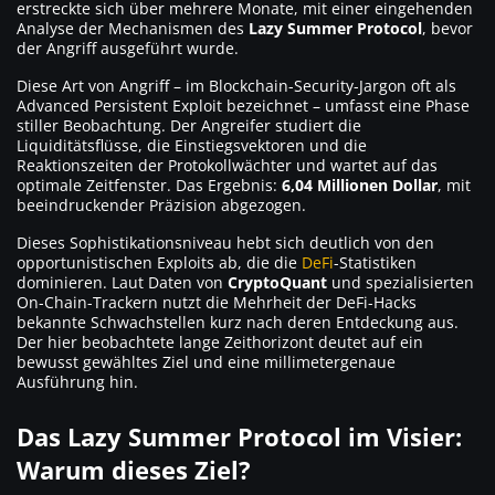
erstreckte sich über mehrere Monate, mit einer eingehenden
Analyse der Mechanismen des
Lazy Summer Protocol
, bevor
der Angriff ausgeführt wurde.
Diese Art von Angriff – im Blockchain-Security-Jargon oft als
Advanced Persistent Exploit
bezeichnet – umfasst eine Phase
stiller Beobachtung. Der Angreifer studiert die
Liquiditätsflüsse, die Einstiegsvektoren und die
Reaktionszeiten der Protokollwächter und wartet auf das
optimale Zeitfenster. Das Ergebnis:
6,04 Millionen Dollar
, mit
beeindruckender Präzision abgezogen.
Dieses Sophistikationsniveau hebt sich deutlich von den
opportunistischen Exploits ab, die die
DeFi
-Statistiken
dominieren. Laut Daten von
CryptoQuant
und spezialisierten
On-Chain-Trackern nutzt die Mehrheit der DeFi-Hacks
bekannte Schwachstellen kurz nach deren Entdeckung aus.
Der hier beobachtete lange Zeithorizont deutet auf ein
bewusst gewähltes Ziel und eine millimetergenaue
Ausführung hin.
Das Lazy Summer Protocol im Visier:
Warum dieses Ziel?