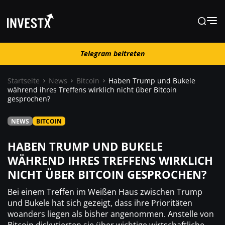
Telegram beitreten
Telegram beitreten
Startseite
News
Bitcoin
Haben Trump und Bukele
während ihres Treffens wirklich nicht über Bitcoin
gesprochen?
News
NEWS
BITCOIN
Lernen
HABEN TRUMP UND BUKELE
WÄHREND IHRES TREFFENS WIRKLICH
Trading
NICHT ÜBER BITCOIN GESPROCHEN?
Bei einem Treffen im Weißen Haus zwischen Trump
Wo kaufen ?
und Bukele hat sich gezeigt, dass ihre Prioritäten
woanders liegen als bisher angenommen. Anstelle von
Casino
Bitcoin diskutierten sie über wichtige wirtschaftliche