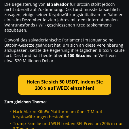
Die Begeisterung von
El Salvador
für Bitcoin stößt jedoch
nicht überall auf Zustimmung. Das Land musste tatsächlich
zusagen, einige seiner Kryptowährungsinitiativen im Rahmen
eines im Dezember letzten Jahres mit dem Internationalen
Währungsfonds (IWF) geschlossenen Kreditabkommens
abzubauen.
Obwohl das salvadorianische Parlament im Januar seine
Bitcoin-Gesetze geändert hat, um sich an diese Vereinbarung
anzupassen, setzte die Regierung ihre täglichen Bitcoin-Käufe
fort. Das Land hält heute über
6.100 Bitcoins
im Wert von
etwa 520 Millionen Dollar.
Holen Sie sich 50 USDT, indem Sie
200 $ auf WEEX einzahlen!
Zum gleichen Thema:
Hack-Alarm: KiloEx-Plattform um über 7 Mio. $
Kryptowährungen bestohlen!
Trump-Familie und WLFI treiben SEI-Preis um 20% in nur
3 Tagen an !