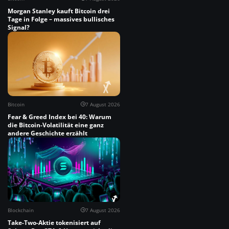
Morgan Stanley kauft Bitcoin drei
Tage in Folge – massives bullisches
Signal?
Bitcoin
7 August 2026
Fear & Greed Index bei 40: Warum
die Bitcoin-Volatilität eine ganz
andere Geschichte erzählt
Blockchain
7 August 2026
Take-Two-Aktie tokenisiert auf