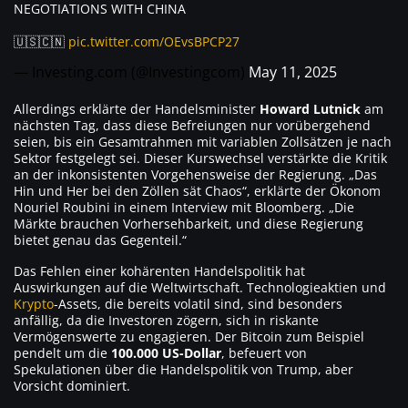
NEGOTIATIONS WITH CHINA
🇺🇸🇨🇳
pic.twitter.com/OEvsBPCP27
— Investing.com (@Investingcom)
May 11, 2025
Allerdings erklärte der Handelsminister
Howard Lutnick
am
nächsten Tag, dass diese Befreiungen nur vorübergehend
seien, bis ein Gesamtrahmen mit variablen Zollsätzen je nach
Sektor festgelegt sei. Dieser Kurswechsel verstärkte die Kritik
an der inkonsistenten Vorgehensweise der Regierung. „Das
Hin und Her bei den Zöllen sät Chaos“, erklärte der Ökonom
Nouriel Roubini in einem Interview mit Bloomberg. „Die
Märkte brauchen Vorhersehbarkeit, und diese Regierung
bietet genau das Gegenteil.“
Das Fehlen einer kohärenten Handelspolitik hat
Auswirkungen auf die Weltwirtschaft. Technologieaktien und
Krypto
-Assets, die bereits volatil sind, sind besonders
anfällig, da die Investoren zögern, sich in riskante
Vermögenswerte zu engagieren. Der Bitcoin zum Beispiel
pendelt um die
100.000 US-Dollar
, befeuert von
Spekulationen über die Handelspolitik von Trump, aber
Vorsicht dominiert.