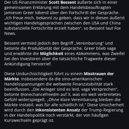
Der US-Finanzminister
Scott Bessent
äußerte sich in einer
gemeinsamen Erklärung mit dem Handelsbeauftragten
Jamieson Greer lobend über den Fortschritt der Gespräche.
„Ich freue mich, bekannt zu geben, dass wir in diesen äußerst
wichtigen Handelsgesprächen zwischen den USA und China
substanzielle Fortschritte erzielt haben“, so Bessent laut Fox
News.
Bessent vermied jedoch den Begriff „Vereinbarung“ und
betonte die Produktivität der Gespräche. Greer blieb vage
und erwähnte die
Möglichkeit
eines Abkommens, was Zweifel
bei den Investoren über die tatsächliche Tragweite dieser
Ankündigung hervorrief.
Diese Undurchsichtigkeit führt zu einem
Misstrauen der
Märkte
, insbesondere da die sino-amerikanischen
Handelsspannungen die weltweite Finanzstabilität stark
beeinflussen. „Die Anleger sind es leid, vage Versprechen“,
betonte @onechancefreedm auf X, was ein weit verbreitetes
Gefühl widerspiegelt. „Ohne klare Vereinbarung bleiben die
Märkte instabil, was für alle schädlich ist.“ Diese Unsicherheit
wird durch den
inkonsistenten Ansatz
der Trump-Regierung
in der Handelspolitik noch verstärkt, der von häufigen
Kurswechseln geprägt ist.