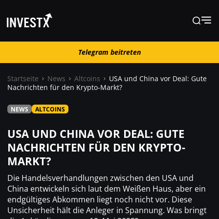
Telegram beitreten
Telegram beitreten
Startseite
News
Altcoins
USA und China vor Deal: Gute
Nachrichten für den Krypto-Markt?
News
NEWS
ALTCOINS
Lernen
USA UND CHINA VOR DEAL: GUTE
NACHRICHTEN FÜR DEN KRYPTO-
MARKT?
Trading
Die Handelsverhandlungen zwischen den USA und
Wo kaufen ?
China entwickeln sich laut dem Weißen Haus, aber ein
endgültiges Abkommen liegt noch nicht vor. Diese
Unsicherheit hält die Anleger in Spannung. Was bringt
Casino