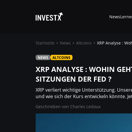
News
Lerne
Startseite
News
Altcoins
XRP Analyse : Wo
NEWS
ALTCOINS
News
XRP ANALYSE : WOHIN GEH
SITZUNGEN DER FED ?
Lernen
XRP verliert wichtige Unterstützung. Unsere
Trading
und wie sich der Kurs entwickeln könnte. Jet
Geschrieben von
Charles Ledoux
Wo kaufen ?
Casino