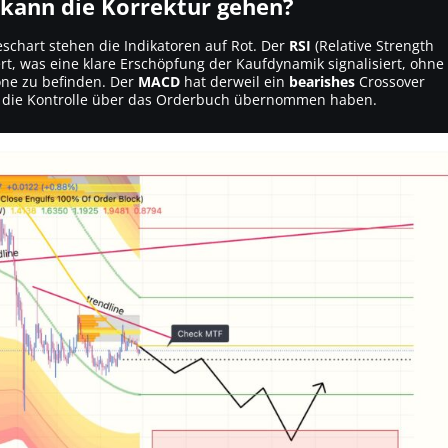
 kann die Korrektur gehen?
chart stehen die Indikatoren auf Rot. Der
RSI
(Relative Strength
t, was eine klare Erschöpfung der Kaufdynamik signalisiert, ohne
one zu befinden. Der
MACD
hat derweil ein
bearishes
Crossover
fer die Kontrolle über das Orderbuch übernommen haben.