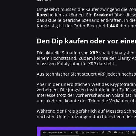
Umgekehrt müssen die Käufer zwingend die Zo
Runs
hoffen zu können. Ein
Breakout
über dies
das aktuelle bearishe Szenario entkräften. In di
Kurzfristig ist der Order Block bei
1,44 $
der unm
Den Dip kaufen oder vor eine
Die aktuelle Situation von
XRP
spaltet Analysten
einem Höchststand. Zudem könnte der Clarity Ac
massiven Katalysator für XRP darstellt.
Aus technischer Sicht steuert XRP jedoch höchs
Aber in der unerbittlichen Welt des Kryptotrad
verbergen. Die jüngsten institutionellen Zuflüs
Interesse trotz der vorherrschenden Volatilität
umzukehren, könnte der Token die Verkäufer üb
Während der Preis gefährlich auf Messers Schnei
nächsten Unterstützungen durchbrechen oder ei