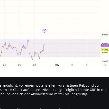
rmöglicht, vor einem potenziellen kurzfristigen Rebound zu
s im 1H Chart auf diesem Niveau zeigt. Folglich könnte XRP in den
ren, bevor sich der Abwärtstrend mittel bis langfristig