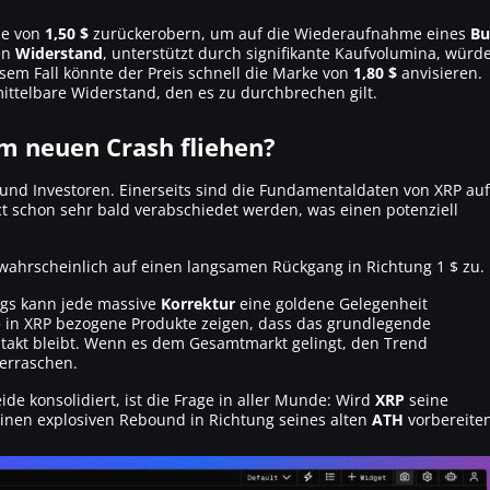
ne von
1,50 $
zurückerobern, um auf die Wiederaufnahme eines
Bu
en
Widerstand
, unterstützt durch signifikante Kaufvolumina, würd
esem Fall könnte der Preis schnell die Marke von
1,80 $
anvisieren.
ittelbare Widerstand, den es zu durchbrechen gilt.
m neuen Crash fliehen?
 und Investoren. Einerseits sind die Fundamentaldaten von XRP auf
t schon sehr bald verabschiedet werden, was einen potenziell
twahrscheinlich auf einen langsamen Rückgang in Richtung 1 $ zu.
ings kann jede massive
Korrektur
eine goldene Gelegenheit
se in XRP bezogene Produkte zeigen, dass das grundlegende
 intakt bleibt. Wenn es dem Gesamtmarkt gelingt, den Trend
erraschen.
de konsolidiert, ist die Frage in aller Munde: Wird
XRP
seine
nen explosiven Rebound in Richtung seines alten
ATH
vorbereite