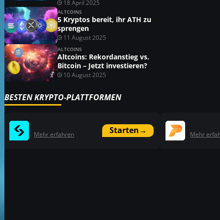
18 April 2025
ALTCOINS
5 Kryptos bereit, ihr ATH zu
sprengen
11 August 2025
ALTCOINS
Altcoins: Rekordanstieg vs.
Bitcoin – Jetzt investieren?
10 August 2025
BESTEN KRYPTO-PLATTFORMEN
Starten
→
Mehr erfahren
Mehr erfa