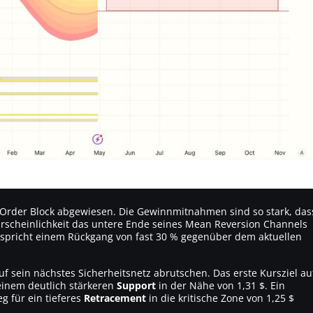
Order Block abgewiesen. Die Gewinnmitnahmen sind so stark, das
cheinlichkeit das untere Ende seines Mean Reversion Channels
tspricht einem Rückgang von fast 30 % gegenüber dem aktuellen
f sein nächstes Sicherheitsnetz abrutschen. Das erste Kursziel au
n einem deutlich stärkeren
Support
in der Nähe von 1,31 $. Ein
 für ein tieferes
Retracement
in die kritische Zone von 1,25 $