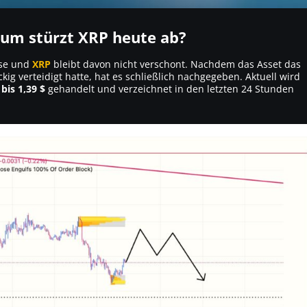
rum stürzt XRP heute ab?
ase und
XRP
bleibt davon nicht verschont. Nachdem das Asset das
g verteidigt hatte, hat es schließlich nachgegeben. Aktuell wird
 bis 1,39 $
gehandelt und verzeichnet in den letzten 24 Stunden