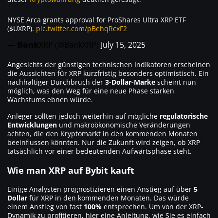
NYSE Arca grants approval for ProShares Ultra XRP ETF
($UXRP).
pic.twitter.com/pBehqRcxF2
— 𝗕𝗮𝗻𝗸XRP (@BankXRP)
July 15, 2025
Angesichts der günstigen technischen Indikatoren erscheinen
die Aussichten für XRP kurzfristig besonders optimistisch. Ein
nachhaltiger Durchbruch der
3-Dollar-Marke
scheint nun
möglich, was den Weg für eine neue Phase starken
Wachstums ebnen würde.
Anleger sollten jedoch weiterhin auf mögliche
regulatorische
Entwicklungen
und makroökonomische Veränderungen
achten, die den Kryptomarkt in den kommenden Monaten
beeinflussen könnten. Nur die Zukunft wird zeigen, ob XRP
tatsächlich vor einer bedeutenden Aufwärtsphase steht.
Wie man XRP auf Bybit kauft
Einige Analysten prognostizieren einen Anstieg auf über
5
Dollar
für XRP in den kommenden Monaten. Das würde
einem Anstieg von fast
100%
entsprechen. Um von der XRP-
Dynamik zu profitieren, hier eine Anleitung, wie Sie es einfach