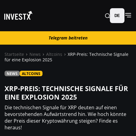
DE
Telegram beitreten
Telegram beitreten
Startseite
News
Altcoins
XRP-Preis: Technische Signale
für eine Explosion 2025
News
NEWS
ALTCOINS
Lernen
XRP-PREIS: TECHNISCHE SIGNALE FÜR
EINE EXPLOSION 2025
Trading
Die technischen Signale für XRP deuten auf einen
bevorstehenden Aufwärtstrend hin. Wie hoch könnte
Wo kaufen ?
der Preis dieser Kryptowährung steigen? Finde es
heraus!
Casino