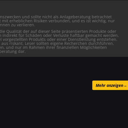
ionszwecken und sollte nicht als Anlageberatung betrachtet
mit erheblichen Risiken verbunden, und es ist wichtig, nur
önnen zu verlieren.
ie Qualität der auf dieser Seite präsentierten Produkte oder
h indirekt für Schäden oder Verluste haftbar gemacht werden,
l vorgestellten Produkts oder einer Dienstleistung entstehen.
r aus riskant. Leser sollten eigene Recherchen durchführen,
fen, und nur im Rahmen ihrer finanziellen Möglichkeiten
eberatung dar.
Mehr anzeigen
→