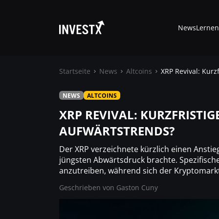
News
Lernen
Startseite
News
Altcoins
XRP Revival: Kurz
NEWS
ALTCOINS
News
XRP REVIVAL: KURZFRISTIG
AUFWÄRTSTRENDS?
Lernen
Der XRP verzeichnete kürzlich einen Anst
Trading
jüngsten Abwärtsdruck brachte. Spezifisch
anzutreiben, während sich der Kryptomarkt
Geschrieben von
Wo kaufen ?
Gaston Cuny
Casino