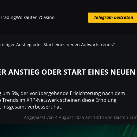
Trading
Wo kaufen ?
Casino
Telegram beitreten
Telegram beitreten
fristiger Anstieg oder Start eines neuen Aufwärtstrends?
ER ANSTIEG ODER START EINES NEUEN
ieg um 5%, der vorübergehende Erleichterung nach dem
e Trends im XRP-Netzwerk scheinen diese Erholung
 insgesamt verbessert hat.
Angepasst von 4 August 2025 am 18:14 von
Gaston Cu