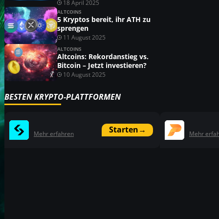
18 April 2025
ALTCOINS
5 Kryptos bereit, ihr ATH zu
sprengen
11 August 2025
ALTCOINS
Altcoins: Rekordanstieg vs.
Bitcoin – Jetzt investieren?
10 August 2025
BESTEN KRYPTO-PLATTFORMEN
Starten
→
Mehr erfahren
Mehr erfa