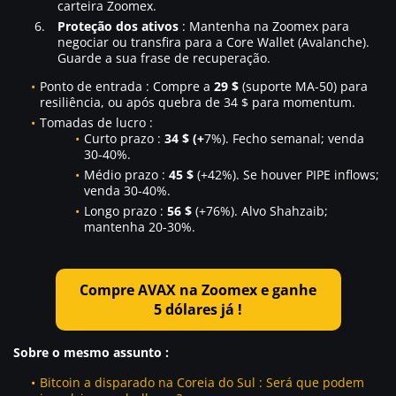
carteira Zoomex.
Proteção dos ativos
: Mantenha na Zoomex para
negociar ou transfira para a Core Wallet (Avalanche).
Guarde a sua frase de recuperação.
Ponto de entrada : Compre a
29 $
(suporte MA-50) para
resiliência, ou após quebra de 34 $ para momentum.
Tomadas de lucro :
Curto prazo :
34 $ (+
7%). Fecho semanal; venda
30-40%.
Médio prazo :
45 $
(+42%). Se houver PIPE inflows;
venda 30-40%.
Longo prazo :
56 $
(+76%). Alvo Shahzaib;
mantenha 20-30%.
Compre AVAX na Zoomex e ganhe
5 dólares já !
Sobre o mesmo assunto :
Bitcoin a disparado na Coreia do Sul : Será que podem