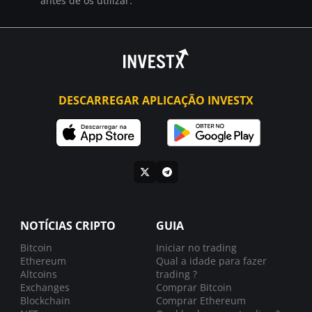
antes de os utilizar.
DESCARREGAR APLICAÇÃO INVESTX
NOTÍCIAS CRIPTO
GUIA
Bitcoin
Iniciar no trading
Ethereum
Qual a idade para fazer
Altcoins
trading ?
Exchanges
Comprar Bitcoin
Blockchain
Comprar Ethereum