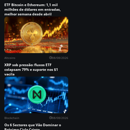
ETF Bitcoin e Ethereum: 1,1 mil
milhões de dólares em entradas,
melhor semana desde abril
Altcoins
08/08/2026
XRP sob pressão: fluxos ETF
colapsam 79% e suporte nos $1
vacila
Blockchain
08/08/2026
Os 6 Sectores que Vão Dominar o
Próximo Ciclo Cripto