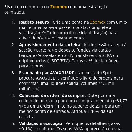
Eis como comprá-la na
Zoomex
com uma estratégia
otimizada.
Registo seguro
: Crie uma conta na
Zoomex
com um e-
mail e uma palavra-passe robusta. Complete a
verificação KYC (documento de identificação) para
ativar depósitos e levantamentos.
Aprovisionamento da carteira
: Inicie sessão, aceda à
secção «Carteira» e deposite fundos via cartão
bancário (Visa/Mastercard), transferência SEPA ou
criptomoedas (USDT/BTC). Taxas <1%, instantâneo
para criptos.
Escolha do par AVAX/USDT :
No mercado Spot,
procure AVAX/USDT. Verifique o livro de ordens para
confirmar uma liquidez sólida (volumes >1,5 mil
milhões $).
Colocação da ordem de compra
: Opte por uma
ordem de mercado para uma compra imediata (~31,77
$) ou uma ordem limite no suporte de 29 $ para um
melhor ponto de entrada. Atribua 5-10% da sua
carteira.
Validação e execução
: Verifique os detalhes (taxas
~0,1%) e confirme. Os seus AVAX aparecerão na sua