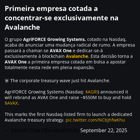
Primeira empresa cotada a
concentrar-se exclusivamente na
Avalanche
O grupo
AgriFORCE Growing Systems,
cotado na Nasdaq,
acaba de anunciar uma mudança radical de rumo. A empresa
passará a chamar-se
AVAX One
e dedicar-se-á
exclusivamente à blockchain
Avalanche
. Esta decisão torna a
AVAX One
a primeira empresa cotada em bolsa a apostar
totalmente nesta rede em plena expansão.
🚨 The corporate treasury wave just hit Avalanche.
AgriFORCE Growing Systems (Nasdaq:
$AGRI
) announced it
will rebrand as AVAX One and raise ~$550M to buy and hold
$AVAX
.
This marks the first Nasdaq-listed firm to launch a dedicated
Avalanche treasury strategy.
pic.twitter.com/NCbJhfwKhu
— Satoshi Club (@esatoshiclub)
September 22, 2025