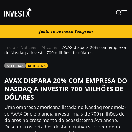
Junta-te ao nosso Telegram
Junta-te ao nosso Telegram
Início
Noticias
Altcoins
AVAX dispara 20% com empresa
do Nasdaq a investir 700 milhões de dólares
Notícias
NOTICIAS
ALTCOINS
Guias
AVAX DISPARA 20% COM EMPRESA DO
NASDAQ A INVESTIR 700 MILHÕES DE
DÓLARES
Trading
Uma empresa americana listada no Nasdaq renomeia-
Onde comprar ?
se AVAX One e planeia investir mais de 700 milhões de
dólares no crescimento do ecossistema Avalanche.
Descubra os detalhes desta iniciativa surpreendente
Casino